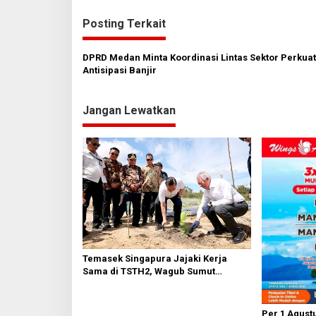
i
Posting Terkait
g
a
DPRD Medan Minta Koordinasi Lintas Sektor Perkuat
s
Antisipasi Banjir
i
Jangan Lewatkan
p
o
s
Temasek Singapura Jajaki Kerja
Sama di TSTH2, Wagub Sumut
Tegaskan Komitmen Kembangkan
Pusat Bioekonomi Tropis
Per 1 Agustu