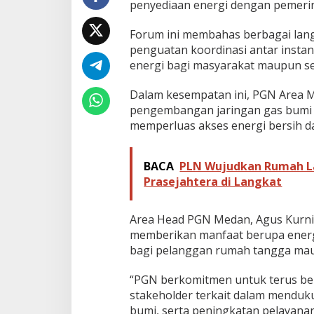
penyediaan energi dengan pemerin
n
y
Forum ini membahas berbagai langka
e
d
penguatan koordinasi antar instan
i
energi bagi masyarakat maupun se
a
a
Dalam kesempatan ini, PGN Area
n
pengembangan jaringan gas bumi (
E
n
memperluas akses energi bersih d
e
r
g
BACA
PLN Wujudkan Rumah La
i
Prasejahtera di Langkat
A
m
a
Area Head PGN Medan, Agus Kurn
n
memberikan manfaat berupa energi 
d
bagi pelanggan rumah tangga mau
a
n
B
“PGN berkomitmen untuk terus be
e
stakeholder terkait dalam menduk
r
bumi, serta peningkatan pelayanan
k