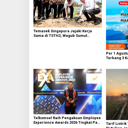
Temasek Singapura Jajaki Kerja
Sama di TSTH2, Wagub Sumut
Tegaskan Komitmen Kembangkan
Pusat Bioekonomi Tropis
Per 1 Agustu
Terbang 3 K
AH Nasutio
Telkomsel Raih Pengakuan Employee
Experience Awards 2026 Tingkat Pan-
Tarif Listrik
Asia