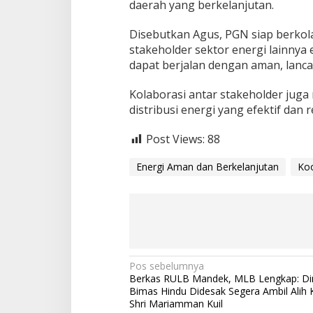
daerah yang berkelanjutan.
Disebutkan Agus, PGN siap berkol
stakeholder sektor energi lainnya
dapat berjalan dengan aman, lanca
Kolaborasi antar stakeholder juga
distribusi energi yang efektif dan
Post Views:
88
Energi Aman dan Berkelanjutan
Koo
N
Pos sebelumnya
Berkas RULB Mandek, MLB Lengkap: Di
a
Bimas Hindu Didesak Segera Ambil Alih K
Shri Mariamman Kuil
v