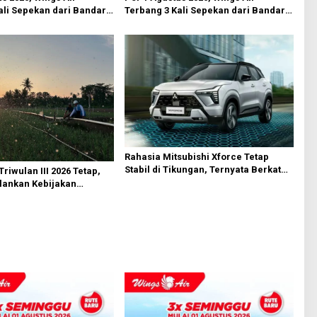
ali Sepekan dari Bandara
Terbang 3 Kali Sepekan dari Bandara
n
AH Nasution
Rahasia Mitsubishi Xforce Tetap
Stabil di Tikungan, Ternyata Berkat
 Triwulan III 2026 Tetap,
Fitur Ini
lankan Kebijakan
dan Jaga Kualitas