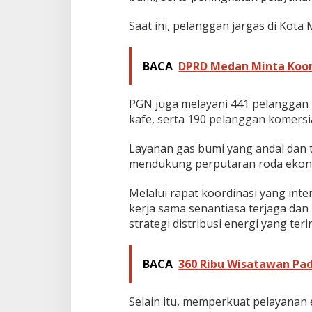
e
l
Saat ini, pelanggan jargas di Kot
a
n
j
BACA
DPRD Medan Minta Koord
u
t
a
PGN juga melayani 441 pelanggan 
n
kafe, serta 190 pelanggan komersial
Layanan gas bumi yang andal dan 
mendukung perputaran roda ekon
Melalui rapat koordinasi yang int
kerja sama senantiasa terjaga d
strategi distribusi energi yang teri
BACA
360 Ribu Wisatawan Pad
Selain itu, memperkuat pelayana