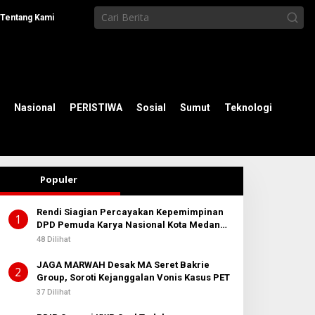
Tentang Kami
Nasional
PERISTIWA
Sosial
Sumut
Teknologi
Populer
Rendi Siagian Percayakan Kepemimpinan
1
DPD Pemuda Karya Nasional Kota Medan
kepada Josef Sembiring
48 Dilihat
JAGA MARWAH Desak MA Seret Bakrie
2
Group, Soroti Kejanggalan Vonis Kasus PET
37 Dilihat