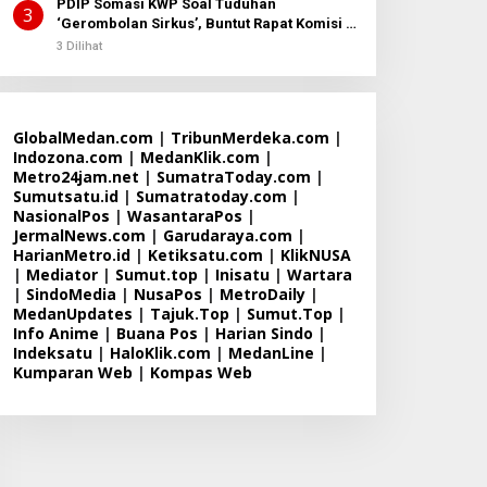
PDIP Somasi KWP Soal Tuduhan
3
‘Gerombolan Sirkus’, Buntut Rapat Komisi II
Dipimpin Sufmi Dasco Ahmad
3 Dilihat
GlobalMedan.com
|
TribunMerdeka.com
|
Indozona.com
|
MedanKlik.com
|
Metro24jam.net
|
SumatraToday.com
|
Sumutsatu.id
|
Sumatratoday.com
|
NasionalPos
|
WasantaraPos
|
JermalNews.com
|
Garudaraya.com
|
HarianMetro.id
|
Ketiksatu.com
|
KlikNUSA
|
Mediator
|
Sumut.top
|
Inisatu
|
Wartara
|
SindoMedia
|
NusaPos
|
MetroDaily
|
MedanUpdates
|
Tajuk.Top
|
Sumut.Top
|
Info Anime
|
Buana Pos
|
Harian Sindo
|
Indeksatu
|
HaloKlik.com
|
MedanLine
|
Kumparan Web
|
Kompas Web