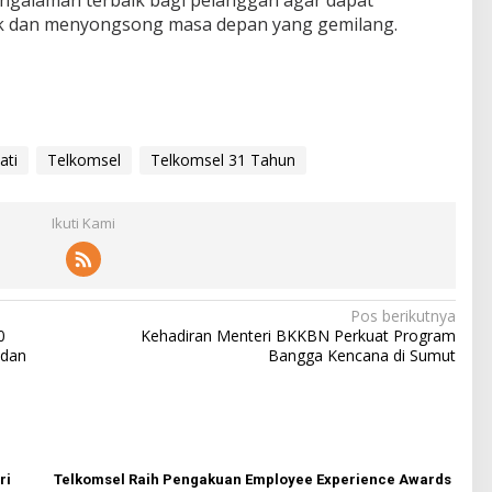
galaman terbaik bagi pelanggan agar dapat
baik dan menyongsong masa depan yang gemilang.
ati
Telkomsel
Telkomsel 31 Tahun
Ikuti Kami
Pos berikutnya
0
Kehadiran Menteri BKKBN Perkuat Program
 dan
Bangga Kencana di Sumut
ri
Telkomsel Raih Pengakuan Employee Experience Awards