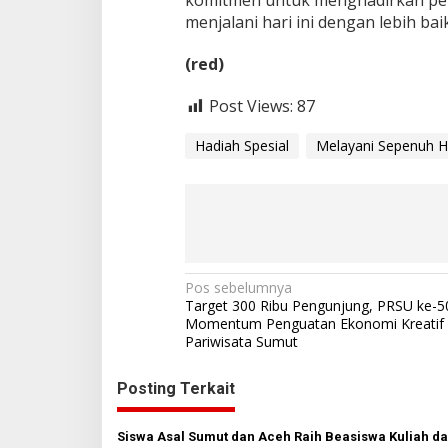
komitmen untuk menghadirkan pen
menjalani hari ini dengan lebih 
(red)
Post Views:
87
Hadiah Spesial
Melayani Sepenuh H
N
Pos sebelumnya
Target 300 Ribu Pengunjung, PRSU ke-5
a
Momentum Penguatan Ekonomi Kreatif
Pariwisata Sumut
v
i
Posting Terkait
g
a
Siswa Asal Sumut dan Aceh Raih Beasiswa Kuliah da