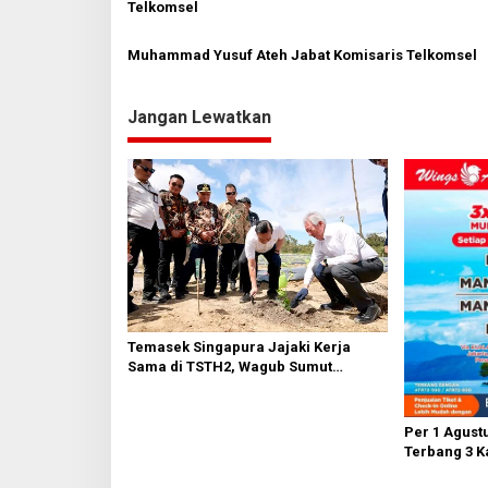
s
Telkomsel
i
Muhammad Yusuf Ateh Jabat Komisaris Telkomsel
p
o
Jangan Lewatkan
s
Temasek Singapura Jajaki Kerja
Sama di TSTH2, Wagub Sumut
Tegaskan Komitmen Kembangkan
Pusat Bioekonomi Tropis
Per 1 Agustu
Terbang 3 K
AH Nasutio