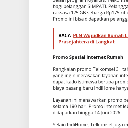
Selain program loyalitas, Telkom
bagi pelanggan SIMPATI. Pelangga
raksasa 175 GB seharga Rp175 rib
Promo ini bisa didapatkan pelang
BACA
PLN Wujudkan Rumah La
Prasejahtera di Langkat
Promo Spesial Internet Rumah
Rangkaian promo Telkomsel 31 tah
yang ingin merasakan layanan int
dapat kado istimewa berupa promo
biaya pasang baru IndiHome hanya
Layanan ini menawarkan promo be
selama 180 hari. Promo internet leb
didapatkan hingga 14 Juni 2026.
Selain IndiHome, Telkomsel juga 