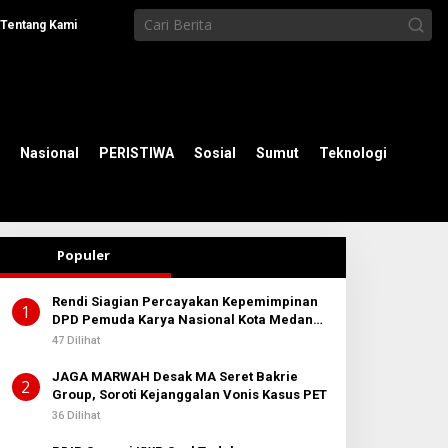
Tentang Kami
Nasional
PERISTIWA
Sosial
Sumut
Teknologi
Populer
Rendi Siagian Percayakan Kepemimpinan
1
DPD Pemuda Karya Nasional Kota Medan
kepada Josef Sembiring
47 Dilihat
JAGA MARWAH Desak MA Seret Bakrie
2
Group, Soroti Kejanggalan Vonis Kasus PET
36 Dilihat