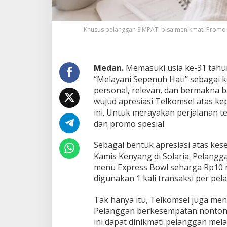
a
y
a
Khusus pelanggan SIMPATI bisa menikmati Promo 
n
i
S
e
Medan.
Memasuki usia ke-31 tah
p
“Melayani Sepenuh Hati” sebagai
e
n
personal, relevan, dan bermakna 
u
wujud apresiasi Telkomsel atas k
h
ini. Untuk merayakan perjalanan
H
dan promo spesial.
a
t
i
Sebagai bentuk apresiasi atas ke
Kamis Kenyang di Solaria. Pelangg
menu Express Bowl seharga Rp10 r
digunakan 1 kali transaksi per pel
Tak hanya itu, Telkomsel juga me
Pelanggan berkesempatan nonton 
ini dapat dinikmati pelanggan mela