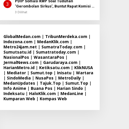
PDIP Somasi KWP Soal Tuduhan
3
‘Gerombolan Sirkus’, Buntut Rapat Komisi II
Dipimpin Sufmi Dasco Ahmad
3 Dilihat
GlobalMedan.com
|
TribunMerdeka.com
|
Indozona.com
|
MedanKlik.com
|
Metro24jam.net
|
SumatraToday.com
|
Sumutsatu.id
|
Sumatratoday.com
|
NasionalPos
|
WasantaraPos
|
JermalNews.com
|
Garudaraya.com
|
HarianMetro.id
|
Ketiksatu.com
|
KlikNUSA
|
Mediator
|
Sumut.top
|
Inisatu
|
Wartara
|
SindoMedia
|
NusaPos
|
MetroDaily
|
MedanUpdates
|
Tajuk.Top
|
Sumut.Top
|
Info Anime
|
Buana Pos
|
Harian Sindo
|
Indeksatu
|
HaloKlik.com
|
MedanLine
|
Kumparan Web
|
Kompas Web