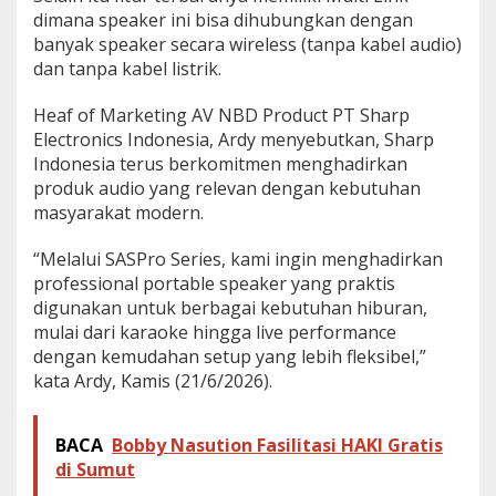
P
dimana speaker ini bisa dihubungkan dengan
o
banyak speaker secara wireless (tanpa kabel audio)
r
dan tanpa kabel listrik.
t
a
Heaf of Marketing AV NBD Product PT Sharp
b
l
Electronics Indonesia, Ardy menyebutkan, Sharp
e
Indonesia terus berkomitmen menghadirkan
produk audio yang relevan dengan kebutuhan
u
masyarakat modern.
n
t
u
“Melalui SASPro Series, kami ingin menghadirkan
k
professional portable speaker yang praktis
K
digunakan untuk berbagai kebutuhan hiburan,
a
mulai dari karaoke hingga live performance
r
a
dengan kemudahan setup yang lebih fleksibel,”
o
kata Ardy, Kamis (21/6/2026).
k
e
h
BACA
Bobby Nasution Fasilitasi HAKI Gratis
i
di Sumut
n
g