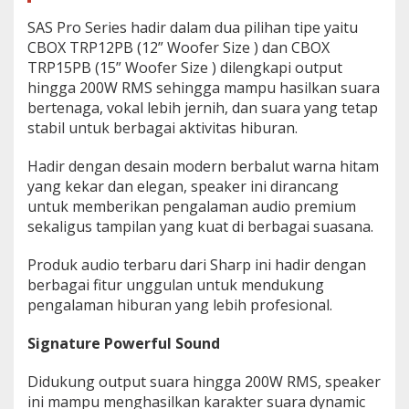
g
SAS Pro Series hadir dalam dua pilihan tipe yaitu
a
CBOX TRP12PB (12” Woofer Size ) dan CBOX
L
i
TRP15PB (15” Woofer Size ) dilengkapi output
v
hingga 200W RMS sehingga mampu hasilkan suara
e
bertenaga, vokal lebih jernih, dan suara yang tetap
P
stabil untuk berbagai aktivitas hiburan.
e
r
f
Hadir dengan desain modern berbalut warna hitam
o
yang kekar dan elegan, speaker ini dirancang
r
untuk memberikan pengalaman audio premium
m
sekaligus tampilan yang kuat di berbagai suasana.
a
n
c
Produk audio terbaru dari Sharp ini hadir dengan
e
berbagai fitur unggulan untuk mendukung
pengalaman hiburan yang lebih profesional.
Signature Powerful Sound
Didukung output suara hingga 200W RMS, speaker
ini mampu menghasilkan karakter suara dynamic