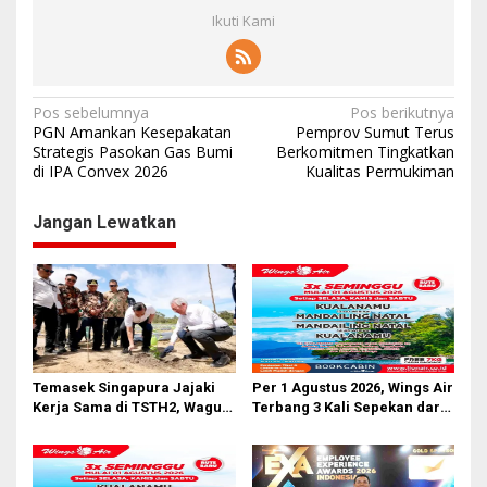
Ikuti Kami
N
Pos sebelumnya
Pos berikutnya
PGN Amankan Kesepakatan
Pemprov Sumut Terus
a
Strategis Pasokan Gas Bumi
Berkomitmen Tingkatkan
di IPA Convex 2026
Kualitas Permukiman
v
i
Jangan Lewatkan
g
a
s
i
p
o
Temasek Singapura Jajaki
Per 1 Agustus 2026, Wings Air
Kerja Sama di TSTH2, Wagub
Terbang 3 Kali Sepekan dari
s
Sumut Tegaskan Komitmen
Bandara AH Nasution
Kembangkan Pusat
Bioekonomi Tropis