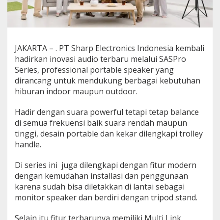
u
r
k
a
n
JAKARTA – . PT Sharp Electronics Indonesia kembali
S
hadirkan inovasi audio terbaru melalui SASPro
A
S
Series, professional portable speaker yang
P
dirancang untuk mendukung berbagai kebutuhan
r
hiburan indoor maupun outdoor.
o
S
Hadir dengan suara powerful tetapi tetap balance
e
r
di semua frekuensi baik suara rendah maupun
i
tinggi, desain portable dan kekar dilengkapi trolley
e
handle.
s
,
Di series ini juga dilengkapi dengan fitur modern
S
p
dengan kemudahan installasi dan penggunaan
e
karena sudah bisa diletakkan di lantai sebagai
a
monitor speaker dan berdiri dengan tripod stand.
k
e
Selain itu fitur terbarunya memiliki Multi Link
r