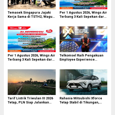
Temasek Singapura Jajaki
Per 1 Agustus 2026, Wings Air
Kerja Sama di TSTH2, Wagub
Terbang 3 Kali Sepekan dari
Sumut Tegaskan Komitmen
Bandara AH Nasution
Kembangkan Pusat
Bioekonomi Tropis
Per 1 Agustus 2026, Wings Air
Telkomsel Raih Pengakuan
Terbang 3 Kali Sepekan dari
Employee Experience
Bandara AH Nasution
Awards 2026 Tingkat Pan-
Asia
Tarif Listrik Triwulan III 2026
Rahasia Mitsubishi Xforce
Tetap, PLN Siap Jalankan
Tetap Stabil di Tikungan,
Kebijakan Pemerintah dan
Ternyata Berkat Fitur Ini
Jaga Kualitas Layanan