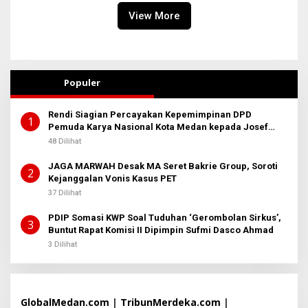
View More
Populer
Rendi Siagian Percayakan Kepemimpinan DPD
1
Pemuda Karya Nasional Kota Medan kepada Josef
Sembiring
48 Dilihat
JAGA MARWAH Desak MA Seret Bakrie Group, Soroti
2
Kejanggalan Vonis Kasus PET
37 Dilihat
PDIP Somasi KWP Soal Tuduhan ‘Gerombolan Sirkus’,
3
Buntut Rapat Komisi II Dipimpin Sufmi Dasco Ahmad
3 Dilihat
GlobalMedan.com
|
TribunMerdeka.com
|