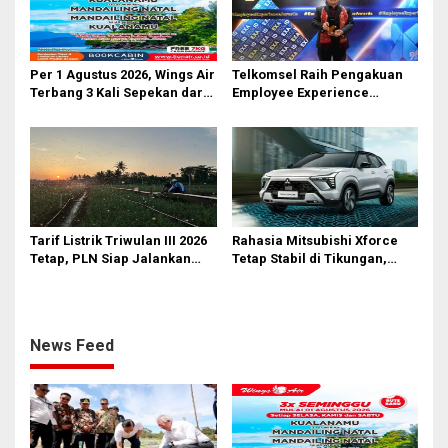
Per 1 Agustus 2026, Wings Air
Telkomsel Raih Pengakuan
Terbang 3 Kali Sepekan dari
Employee Experience
Bandara AH Nasution
Awards 2026 Tingkat Pan-
Asia
Tarif Listrik Triwulan III 2026
Rahasia Mitsubishi Xforce
Tetap, PLN Siap Jalankan
Tetap Stabil di Tikungan,
Kebijakan Pemerintah dan
Ternyata Berkat Fitur Ini
Jaga Kualitas Layanan
News Feed