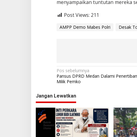
menyampaikan tuntutan mereka sec
Post Views:
211
AMPP Demo Mabes Polri
Desak To
N
Pos sebelumnya
Pansus DPRD Medan Dalami Penertiban
a
Milik Pemko
v
Jangan Lewatkan
i
g
a
s
i