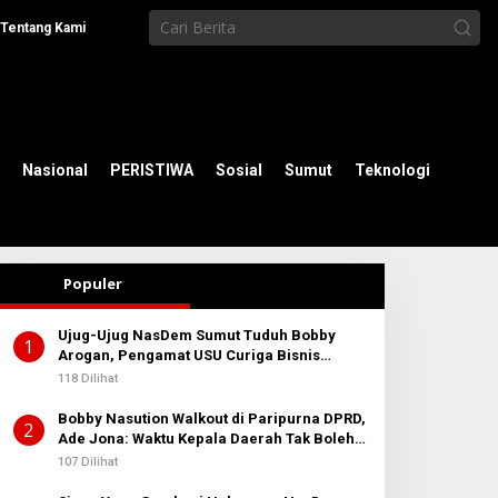
Tentang Kami
Nasional
PERISTIWA
Sosial
Sumut
Teknologi
Populer
Ujug-Ujug NasDem Sumut Tuduh Bobby
1
Arogan, Pengamat USU Curiga Bisnis
Reklame
118 Dilihat
Bobby Nasution Walkout di Paripurna DPRD,
2
Ade Jona: Waktu Kepala Daerah Tak Boleh
Terbuang Sia-sia
107 Dilihat