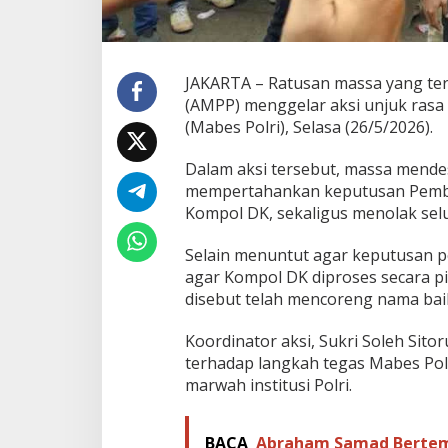
d
a
n
P
JAKARTA – Ratusan massa yang ter
i
d
(AMPP) menggelar aksi unjuk rasa 
a
(Mabes Polri), Selasa (26/5/2026).
n
a
Dalam aksi tersebut, massa mendes
k
mempertahankan keputusan Pembe
a
n
Kompol DK, sekaligus menolak sel
K
o
Selain menuntut agar keputusan 
m
agar Kompol DK diproses secara p
p
disebut telah mencoreng nama baik 
o
l
D
Koordinator aksi, Sukri Soleh Si
K
terhadap langkah tegas Mabes Po
marwah institusi Polri.
BACA
Abraham Samad Bertem