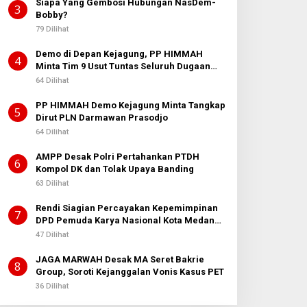
Siapa Yang Gembosi Hubungan NasDem-
3
Bobby?
79 Dilihat
Demo di Depan Kejagung, PP HIMMAH
4
Minta Tim 9 Usut Tuntas Seluruh Dugaan
Kasus Febrie Adriansyah
64 Dilihat
PP HIMMAH Demo Kejagung Minta Tangkap
5
Dirut PLN Darmawan Prasodjo
64 Dilihat
AMPP Desak Polri Pertahankan PTDH
6
Kompol DK dan Tolak Upaya Banding
63 Dilihat
Rendi Siagian Percayakan Kepemimpinan
7
DPD Pemuda Karya Nasional Kota Medan
kepada Josef Sembiring
47 Dilihat
JAGA MARWAH Desak MA Seret Bakrie
8
Group, Soroti Kejanggalan Vonis Kasus PET
36 Dilihat