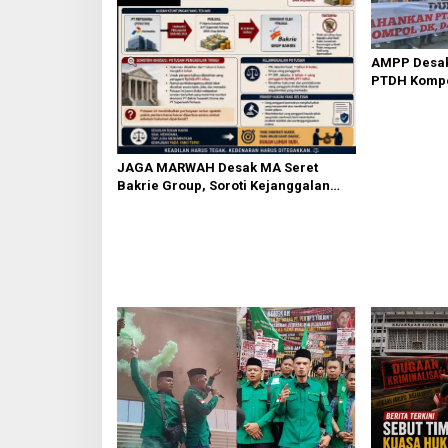
p
o
s
AMPP Desak
PTDH Kompo
Banding
JAGA MARWAH Desak MA Seret
Bakrie Group, Soroti Kejanggalan
Vonis Kasus PET