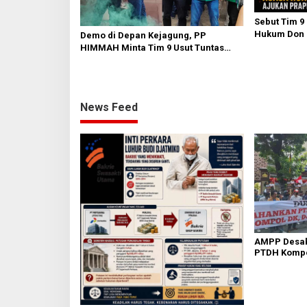
Sebut Tim 9
Hukum Don R
Demo di Depan Kejagung, PP
Praperadila
HIMMAH Minta Tim 9 Usut Tuntas
Seluruh Dugaan Kasus Febrie
Adriansyah
News Feed
AMPP Desak
PTDH Kompo
Banding