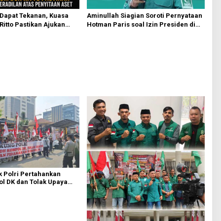
Aminullah Siagian Soroti Pernyataan
 Dapat Tekanan, Kuasa
Hotman Paris soal Izin Presiden di
itto Pastikan Ajukan
Kasus Febri: Tidak Ada Aturan
n atas Penyitaan Aset
Hukumnya
 Polri Pertahankan
l DK dan Tolak Upaya