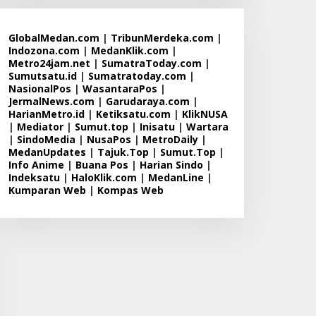
GlobalMedan.com
|
TribunMerdeka.com
|
Indozona.com
|
MedanKlik.com
|
Metro24jam.net
|
SumatraToday.com
|
Sumutsatu.id
|
Sumatratoday.com
|
NasionalPos
|
WasantaraPos
|
JermalNews.com
|
Garudaraya.com
|
HarianMetro.id
|
Ketiksatu.com
|
KlikNUSA
|
Mediator
|
Sumut.top
|
Inisatu
|
Wartara
|
SindoMedia
|
NusaPos
|
MetroDaily
|
MedanUpdates
|
Tajuk.Top
|
Sumut.Top
|
Info Anime
|
Buana Pos
|
Harian Sindo
|
Indeksatu
|
HaloKlik.com
|
MedanLine
|
Kumparan Web
|
Kompas Web