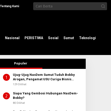
Tentang Kami
Nasional
PERISTIWA
Sosial
Sumut
Teknologi
Populer
Ujug-Ujug NasDem Sumut Tuduh Bobby
1
Arogan, Pengamat USU Curiga Bisnis
Reklame
129 Dilihat
Siapa Yang Gembosi Hubungan NasDem-
2
Bobby?
80 Dilihat