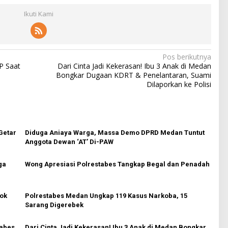
Ikuti Kami
Pos berikutnya
P Saat
Dari Cinta Jadi Kekerasan! Ibu 3 Anak di Medan
Bongkar Dugaan KDRT & Penelantaran, Suami
Dilaporkan ke Polisi
Getar
Diduga Aniaya Warga, Massa Demo DPRD Medan Tuntut
Anggota Dewan ‘AT’ Di-PAW
ga
Wong Apresiasi Polrestabes Tangkap Begal dan Penadah
ok
Polrestabes Medan Ungkap 119 Kasus Narkoba, 15
Sarang Digerebek
tabes
Dari Cinta Jadi Kekerasan! Ibu 3 Anak di Medan Bongkar