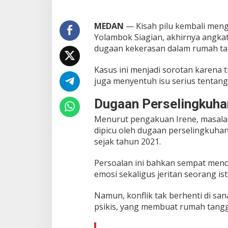
d
i
K
MEDAN
— Kisah pilu kembali meng
e
Yolambok Siagian, akhirnya angkat
k
dugaan kekerasan dalam rumah ta
e
r
Kasus ini menjadi sorotan karena 
a
s
juga menyentuh isu serius tentan
a
n
Dugaan Perselingkuhan
!
I
Menurut pengakuan Irene, masala
b
dipicu oleh dugaan perselingkuha
u
sejak tahun 2021.
3
A
n
Persoalan ini bahkan sempat mencu
a
emosi sekaligus jeritan seorang ist
k
d
Namun, konflik tak berhenti di sa
i
psikis, yang membuat rumah tang
M
e
d