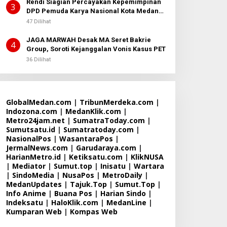
Rendi Siagian Percayakan Kepemimpinan
3
DPD Pemuda Karya Nasional Kota Medan
kepada Josef Sembiring
47 Dilihat
JAGA MARWAH Desak MA Seret Bakrie
4
Group, Soroti Kejanggalan Vonis Kasus PET
36 Dilihat
GlobalMedan.com
|
TribunMerdeka.com
|
Indozona.com
|
MedanKlik.com
|
Metro24jam.net
|
SumatraToday.com
|
Sumutsatu.id
|
Sumatratoday.com
|
NasionalPos
|
WasantaraPos
|
JermalNews.com
|
Garudaraya.com
|
HarianMetro.id
|
Ketiksatu.com
|
KlikNUSA
|
Mediator
|
Sumut.top
|
Inisatu
|
Wartara
|
SindoMedia
|
NusaPos
|
MetroDaily
|
MedanUpdates
|
Tajuk.Top
|
Sumut.Top
|
Info Anime
|
Buana Pos
|
Harian Sindo
|
Indeksatu
|
HaloKlik.com
|
MedanLine
|
Kumparan Web
|
Kompas Web