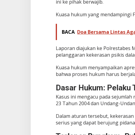
ini ke pihak berwajib.
a
n
Kuasa hukum yang mendampingi Fa
t
a
r
BACA
Doa Bersama Lintas Ag
a
n
,
Laporan diajukan ke Polrestabes
S
u
pelanggaran kekerasan psikis da
a
m
Kuasa hukum menyampaikan apresi
i
bahwa proses hukum harus berjala
D
i
Dasar Hukum: Pelaku 
l
a
Kasus ini mengacu pada sejumlah 
p
o
23 Tahun 2004 dan Undang-Undan
r
k
Dalam aturan tersebut, kekerasa
a
serius yang dapat berujung pidana
n
k
e