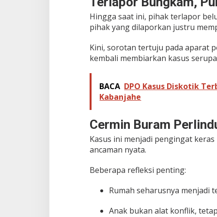
Terlapor Bungkam, Pu
P
Hingga saat ini, pihak terlapor 
o
l
pihak yang dilaporkan justru memp
i
s
Kini, sorotan tertuju pada aparat
i
kembali membiarkan kasus serupa 
BACA
DPO Kasus Diskotik Ter
Kabanjahe
Cermin Buram Perlin
Kasus ini menjadi pengingat kera
ancaman nyata.
Beberapa refleksi penting:
Rumah seharusnya menjadi 
Anak bukan alat konflik, tetap