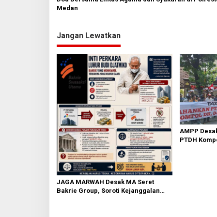
Medan
Jangan Lewatkan
AMPP Desak
PTDH Kompo
Banding
JAGA MARWAH Desak MA Seret
Bakrie Group, Soroti Kejanggalan
Vonis Kasus PET