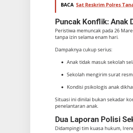
a
BACA
Sat Reskrim Polres Tan
n
B
Puncak Konflik: Anak 
o
n
Peristiwa memuncak pada 26 Mare
g
k
tanpa izin selama enam hari.
a
r
Dampaknya cukup serius:
D
u
Anak tidak masuk sekolah sel
g
a
a
Sekolah mengirim surat resm
n
K
Kondisi psikologis anak dikh
D
R
Situasi ini dinilai bukan sekadar 
T
penelantaran anak.
&
P
e
Dua Laporan Polisi Se
n
e
Didampingi tim kuasa hukum, Ire
l