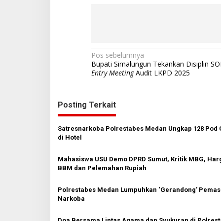
N
Pos sebelumnya
Bupati Simalungun Tekankan Disiplin SO
a
Entry Meeting
Audit LKPD 2025
v
i
Posting Terkait
g
a
Satresnarkoba Polrestabes Medan Ungkap 128 Pod 
s
di Hotel
i
Mahasiswa USU Demo DPRD Sumut, Kritik MBG, Har
p
BBM dan Pelemahan Rupiah
o
Polrestabes Medan Lumpuhkan ‘Gerandong’ Pemas
s
Narkoba
Doa Bersama Lintas Agama dan Syukuran di Polres