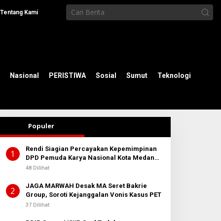
Tentang Kami
Nasional
PERISTIWA
Sosial
Sumut
Teknologi
Populer
Rendi Siagian Percayakan Kepemimpinan
1
DPD Pemuda Karya Nasional Kota Medan
kepada Josef Sembiring
48 Dilihat
JAGA MARWAH Desak MA Seret Bakrie
2
Group, Soroti Kejanggalan Vonis Kasus PET
37 Dilihat