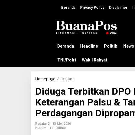
L
e
Beranda
Privacy Policy
Disclaimer
I
w
a
t
i
k
e
k
Beranda
Headline
Politik
News
o
n
TNI/Polri
Wakil Rakyat
t
e
n
Homepage
/
Hukum
D
i
Diduga Terbitkan DP
d
u
Keterangan Palsu & Ta
g
a
Perdagangan Dipropa
T
e
r
Redaksi2
13 Mei 2026
b
Hukum
111 Dilihat
i