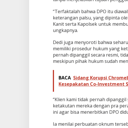
p
r
“Terfaktalah bahwa DPO itu diawal
o
keterangan palsu, yang dipinta o
p
Kanit serta Kapolsek untuk membu
a
ungkapnya.
m
k
a
Dedi juga menyoroti bahwa sehar
n
memiliki prosedur hukum yang keta
pernah dipanggil secara resmi, ti
meskipun pihak hukum sudah mengi
BACA
Sidang Korupsi Chrome
Kesepakatan Co-Investment 
“Klien kami tidak pernah dipanggi
ketakutan mereka dengan pra peradi
ini agar bisa menerbitkan DPO did
Ia menilai perbuatan oknum terseb