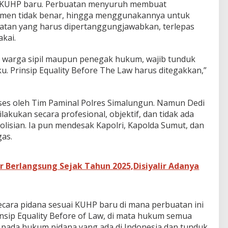
i KUHP baru. Perbuatan menyuruh membuat
umen tidak benar, hingga menggunakannya untuk
hatan yang harus dipertanggungjawabkan, terlepas
akai.
 warga sipil maupun penegak hukum, wajib tunduk
u. Prinsip Equality Before The Law harus ditegakkan,”
oses oleh Tim Paminal Polres Simalungun. Namun Dedi
kukan secara profesional, objektif, dan tidak ada
lisian. Ia pun mendesak Kapolri, Kapolda Sumut, dan
gas.
 Berlangsung Sejak Tahun 2025,Disiyalir Adanya
ecara pidana sesuai KUHP baru di mana perbuatan ini
insip Equality Before of Law, di mata hukum semua
pada hukum pidana yang ada di Indonesia dan tunduk