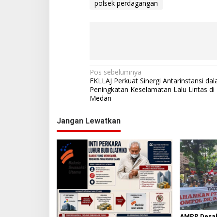
polsek perdagangan
N
Pos sebelumnya
FKLLAJ Perkuat Sinergi Antarinstansi d
a
Peningkatan Keselamatan Lalu Lintas di
Medan
v
i
Jangan Lewatkan
g
a
s
i
p
o
s
AMPP Desak