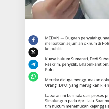
e
t
e
r
a
n
g
a
MEDAN — Dugaan penyalahgunaan
n
P
melibatkan sejumlah oknum di Po
a
ke publik.
l
s
Kuasa hukum Sumantri, Dedi Suher
u
Reskrim, penyidik, Bhabinkamtib
&
T
Polri.
a
n
Mereka diduga menggunakan dokum
g
Orang (DPO) yang merugikan klien
g
a
Laporan ini bermula dari proses p
l
M
Simalungun pada April lalu. Saat m
u
tim hukum menemukan kejanggala
n