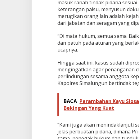
masuk ranah tindak pidana sesua
keterangan palsu, menyusun dok
merugikan orang lain adalah keja
dari jabatan dan seragam yang dip
“Di mata hukum, semua sama. Baik
dan patuh pada aturan yang berlak
ucapnya.
Hingga saat ini, kasus sudah dipr
mengingatkan agar penanganan dila
perlindungan sesama anggota kepo
Kapolres Simalungun bertindak te
BACA
Perambahan Kayu Siosar
Bekingan Yang Kuat
“Kami juga akan menindaklanjuti s
jelas perbuatan pidana, dimana Pr
sama, penegak hukum dan tunduk 