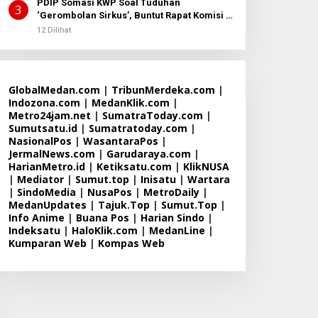
PDIP Somasi KWP Soal Tuduhan
3
‘Gerombolan Sirkus’, Buntut Rapat Komisi II
Dipimpin Sufmi Dasco Ahmad
12 Dilihat
GlobalMedan.com
|
TribunMerdeka.com
|
Indozona.com
|
MedanKlik.com
|
Metro24jam.net
|
SumatraToday.com
|
Sumutsatu.id
|
Sumatratoday.com
|
NasionalPos
|
WasantaraPos
|
JermalNews.com
|
Garudaraya.com
|
HarianMetro.id
|
Ketiksatu.com
|
KlikNUSA
|
Mediator
|
Sumut.top
|
Inisatu
|
Wartara
|
SindoMedia
|
NusaPos
|
MetroDaily
|
MedanUpdates
|
Tajuk.Top
|
Sumut.Top
|
Info Anime
|
Buana Pos
|
Harian Sindo
|
Indeksatu
|
HaloKlik.com
|
MedanLine
|
Kumparan Web
|
Kompas Web