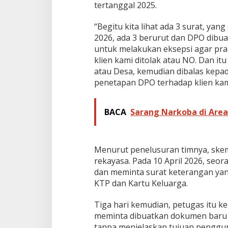
tertanggal 2025.
d
u
“Begitu kita lihat ada 3 surat, ya
r
,
2026, ada 3 berurut dan DPO dibu
K
untuk melakukan eksepsi agar pra
a
klien kami ditolak atau NO. Dan i
p
atau Desa, kemudian dibalas kepad
o
l
penetapan DPO terhadap klien kami 
s
e
k
BACA
Sarang Narkoba di Are
P
e
r
d
Menurut penelusuran timnya, skema
a
rekayasa. Pada 10 April 2026, se
g
dan meminta surat keterangan yan
a
n
KTP dan Kartu Keluarga.
g
a
Tiga hari kemudian, petugas itu ke
n
meminta dibuatkan dokumen baru 
D
tanpa menjelaskan tujuan penggu
i