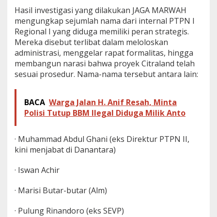
d
Hasil investigasi yang dilakukan JAGA MARWAH
,
mengungkap sejumlah nama dari internal PTPN I
S
Regional I yang diduga memiliki peran strategis.
o
Mereka disebut terlibat dalam meloloskan
r
o
administrasi, menggelar rapat formalitas, hingga
t
membangun narasi bahwa proyek Citraland telah
i
sesuai prosedur. Nama-nama tersebut antara lain:
N
a
m
BACA
Warga Jalan H. Anif Resah, Minta
a
A
Polisi Tutup BBM Ilegal Diduga Milik Anto
b
d
u
· Muhammad Abdul Ghani (eks Direktur PTPN II,
l
kini menjabat di Danantara)
G
a
· Iswan Achir
n
i
· Marisi Butar-butar (Alm)
· Pulung Rinandoro (eks SEVP)