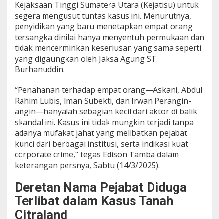
Kejaksaan Tinggi Sumatera Utara (Kejatisu) untuk
A
segera mengusut tuntas kasus ini. Menurutnya,
g
u
penyidikan yang baru menetapkan empat orang
n
tersangka dinilai hanya menyentuh permukaan dan
g
tidak mencerminkan keseriusan yang sama seperti
B
yang digaungkan oleh Jaksa Agung ST
o
n
Burhanuddin.
g
k
“Penahanan terhadap empat orang—Askani, Abdul
a
Rahim Lubis, Iman Subekti, dan Irwan Perangin-
r
angin—hanyalah sebagian kecil dari aktor di balik
K
a
skandal ini. Kasus ini tidak mungkin terjadi tanpa
s
adanya mufakat jahat yang melibatkan pejabat
u
kunci dari berbagai institusi, serta indikasi kuat
s
corporate crime,” tegas Edison Tamba dalam
C
keterangan persnya, Sabtu (14/3/2025).
i
t
r
Deretan Nama Pejabat Diduga
a
Terlibat dalam Kasus Tanah
l
a
Citraland
n