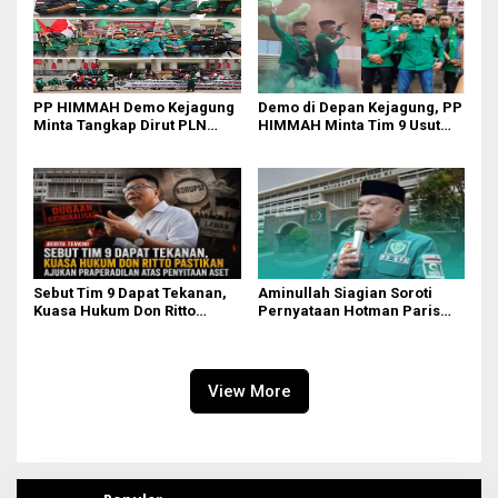
PP HIMMAH Demo Kejagung
Demo di Depan Kejagung, PP
Minta Tangkap Dirut PLN
HIMMAH Minta Tim 9 Usut
Darmawan Prasodjo
Tuntas Seluruh Dugaan
Kasus Febrie Adriansyah
Sebut Tim 9 Dapat Tekanan,
Aminullah Siagian Soroti
Kuasa Hukum Don Ritto
Pernyataan Hotman Paris
Pastikan Ajukan
soal Izin Presiden di Kasus
Praperadilan atas Penyitaan
Febri: Tidak Ada Aturan
Aset
Hukumnya
View More