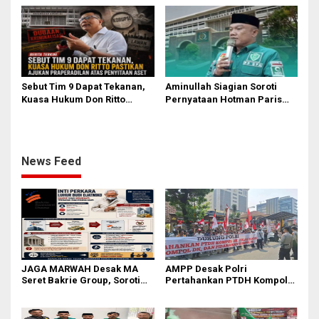
Kasus Febrie Adriansyah
Sebut Tim 9 Dapat Tekanan,
Aminullah Siagian Soroti
Kuasa Hukum Don Ritto
Pernyataan Hotman Paris
Pastikan Ajukan
soal Izin Presiden di Kasus
Praperadilan atas Penyitaan
Febri: Tidak Ada Aturan
Aset
Hukumnya
News Feed
JAGA MARWAH Desak MA
AMPP Desak Polri
Seret Bakrie Group, Soroti
Pertahankan PTDH Kompol
Kejanggalan Vonis Kasus
DK dan Tolak Upaya Banding
PET