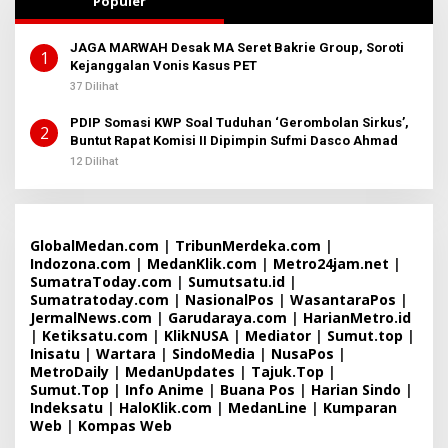
Populer
JAGA MARWAH Desak MA Seret Bakrie Group, Soroti
1
Kejanggalan Vonis Kasus PET
37 Dilihat
PDIP Somasi KWP Soal Tuduhan ‘Gerombolan Sirkus’,
2
Buntut Rapat Komisi II Dipimpin Sufmi Dasco Ahmad
12 Dilihat
GlobalMedan.com
|
TribunMerdeka.com
|
Indozona.com
|
MedanKlik.com
|
Metro24jam.net
|
SumatraToday.com
|
Sumutsatu.id
|
Sumatratoday.com
|
NasionalPos
|
WasantaraPos
|
JermalNews.com
|
Garudaraya.com
|
HarianMetro.id
|
Ketiksatu.com
|
KlikNUSA
|
Mediator
|
Sumut.top
|
Inisatu
|
Wartara
|
SindoMedia
|
NusaPos
|
MetroDaily
|
MedanUpdates
|
Tajuk.Top
|
Sumut.Top
|
Info Anime
|
Buana Pos
|
Harian Sindo
|
Indeksatu
|
HaloKlik.com
|
MedanLine
|
Kumparan
Web
|
Kompas Web