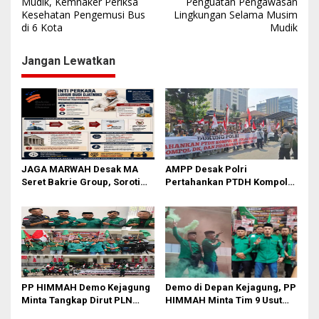
a
Mudik, Kemnaker Periksa
Penguatan Pengawasan
Kesehatan Pengemusi Bus
Lingkungan Selama Musim
v
di 6 Kota
Mudik
i
g
Jangan Lewatkan
a
s
i
p
o
JAGA MARWAH Desak MA
AMPP Desak Polri
s
Seret Bakrie Group, Soroti
Pertahankan PTDH Kompol
Kejanggalan Vonis Kasus
DK dan Tolak Upaya Banding
PET
PP HIMMAH Demo Kejagung
Demo di Depan Kejagung, PP
Minta Tangkap Dirut PLN
HIMMAH Minta Tim 9 Usut
Darmawan Prasodjo
Tuntas Seluruh Dugaan