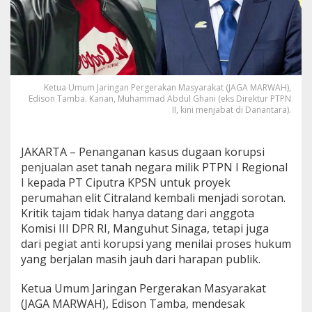
t
i
S
u
m
u
t
Ketua Umum Jaringan Pergerakan Masyarakat (JAGA MARWAH),
T
Edison Tamba. Kanan, Muhammad Abdul Ghani (eks Direktur PTPN
i
II, kini menjabat di Danantara).
r
u
K
JAKARTA – Penanganan kasus dugaan korupsi
e
penjualan aset tanah negara milik PTPN I Regional
t
I kepada PT Ciputra KPSN untuk proyek
e
g
perumahan elit Citraland kembali menjadi sorotan.
a
Kritik tajam tidak hanya datang dari anggota
s
Komisi III DPR RI, Manguhut Sinaga, tetapi juga
a
dari pegiat anti korupsi yang menilai proses hukum
n
yang berjalan masih jauh dari harapan publik.
J
a
k
Ketua Umum Jaringan Pergerakan Masyarakat
s
(JAGA MARWAH), Edison Tamba, mendesak
a