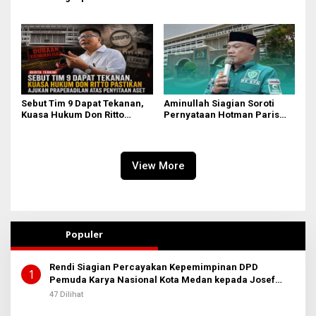
Darmawan Prasodjo
Tuntas Seluruh Dugaan
Kasus Febrie Adriansyah
Sebut Tim 9 Dapat Tekanan,
Aminullah Siagian Soroti
Kuasa Hukum Don Ritto
Pernyataan Hotman Paris
Pastikan Ajukan
soal Izin Presiden di Kasus
Praperadilan atas Penyitaan
Febri: Tidak Ada Aturan
Aset
Hukumnya
View More
Populer
Rendi Siagian Percayakan Kepemimpinan DPD
1
Pemuda Karya Nasional Kota Medan kepada Josef
Sembiring
47 Dilihat