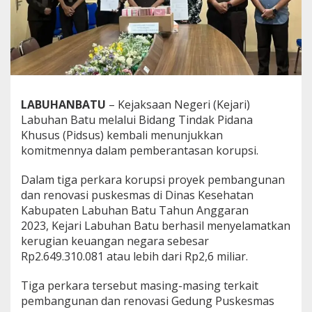
l
a
m
a
t
k
a
n
LABUHANBATU
– Kejaksaan Negeri (Kejari)
R
Labuhan Batu melalui Bidang Tindak Pidana
p
2
Khusus (Pidsus) kembali menunjukkan
,
komitmennya dalam pemberantasan korupsi.
6
M
Dalam tiga perkara korupsi proyek pembangunan
i
dan renovasi puskesmas di Dinas Kesehatan
l
i
Kabupaten Labuhan Batu Tahun Anggaran
a
2023, Kejari Labuhan Batu berhasil menyelamatkan
r
kerugian keuangan negara sebesar
d
Rp2.649.310.081 atau lebih dari Rp2,6 miliar.
a
r
i
Tiga perkara tersebut masing-masing terkait
T
pembangunan dan renovasi Gedung Puskesmas
i