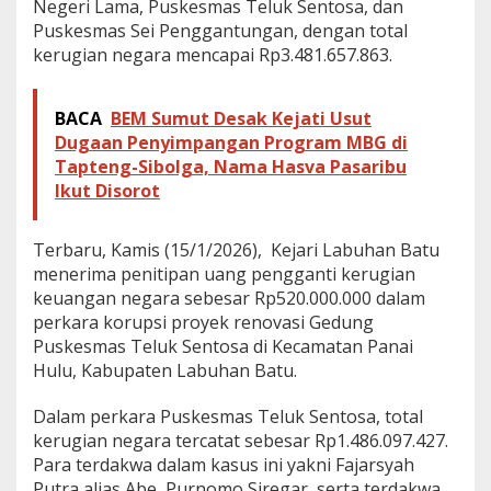
Negeri Lama, Puskesmas Teluk Sentosa, dan
g
Puskesmas Sei Penggantungan, dengan total
a
kerugian negara mencapai Rp3.481.657.863.
K
a
s
u
BACA
BEM Sumut Desak Kejati Usut
s
Dugaan Penyimpangan Program MBG di
K
Tapteng-Sibolga, Nama Hasva Pasaribu
o
Ikut Disorot
r
u
p
Terbaru, Kamis (15/1/2026), Kejari Labuhan Batu
s
i
menerima penitipan uang pengganti kerugian
P
keuangan negara sebesar Rp520.000.000 dalam
u
perkara korupsi proyek renovasi Gedung
s
Puskesmas Teluk Sentosa di Kecamatan Panai
k
Hulu, Kabupaten Labuhan Batu.
e
s
m
Dalam perkara Puskesmas Teluk Sentosa, total
a
kerugian negara tercatat sebesar Rp1.486.097.427.
s
Para terdakwa dalam kasus ini yakni Fajarsyah
Putra alias Abe, Purnomo Siregar, serta terdakwa