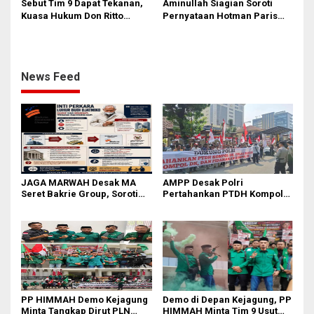
Sebut Tim 9 Dapat Tekanan,
Aminullah Siagian Soroti
Kuasa Hukum Don Ritto
Pernyataan Hotman Paris
Pastikan Ajukan
soal Izin Presiden di Kasus
Praperadilan atas Penyitaan
Febri: Tidak Ada Aturan
Aset
Hukumnya
News Feed
JAGA MARWAH Desak MA
AMPP Desak Polri
Seret Bakrie Group, Soroti
Pertahankan PTDH Kompol
Kejanggalan Vonis Kasus
DK dan Tolak Upaya Banding
PET
PP HIMMAH Demo Kejagung
Demo di Depan Kejagung, PP
Minta Tangkap Dirut PLN
HIMMAH Minta Tim 9 Usut