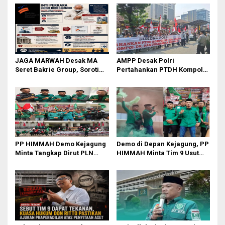
s
i
p
o
JAGA MARWAH Desak MA
AMPP Desak Polri
s
Seret Bakrie Group, Soroti
Pertahankan PTDH Kompol
Kejanggalan Vonis Kasus
DK dan Tolak Upaya Banding
PET
PP HIMMAH Demo Kejagung
Demo di Depan Kejagung, PP
Minta Tangkap Dirut PLN
HIMMAH Minta Tim 9 Usut
Darmawan Prasodjo
Tuntas Seluruh Dugaan
Kasus Febrie Adriansyah