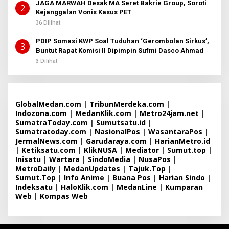
JAGA MARWAH Desak MA Seret Bakrie Group, Soroti
2
Kejanggalan Vonis Kasus PET
36 Dilihat
PDIP Somasi KWP Soal Tuduhan ‘Gerombolan Sirkus’,
3
Buntut Rapat Komisi II Dipimpin Sufmi Dasco Ahmad
3 Dilihat
GlobalMedan.com
|
TribunMerdeka.com
|
Indozona.com
|
MedanKlik.com
|
Metro24jam.net
|
SumatraToday.com
|
Sumutsatu.id
|
Sumatratoday.com
|
NasionalPos
|
WasantaraPos
|
JermalNews.com
|
Garudaraya.com
|
HarianMetro.id
|
Ketiksatu.com
|
KlikNUSA
|
Mediator
|
Sumut.top
|
Inisatu
|
Wartara
|
SindoMedia
|
NusaPos
|
MetroDaily
|
MedanUpdates
|
Tajuk.Top
|
Sumut.Top
|
Info Anime
|
Buana Pos
|
Harian Sindo
|
Indeksatu
|
HaloKlik.com
|
MedanLine
|
Kumparan
Web
|
Kompas Web