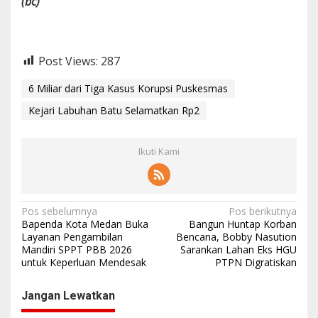
(bc)
Post Views:
287
6 Miliar dari Tiga Kasus Korupsi Puskesmas
Kejari Labuhan Batu Selamatkan Rp2
Ikuti Kami
N
Pos sebelumnya
Pos berikutnya
Bapenda Kota Medan Buka
Bangun Huntap Korban
a
Layanan Pengambilan
Bencana, Bobby Nasution
Mandiri SPPT PBB 2026
Sarankan Lahan Eks HGU
v
untuk Keperluan Mendesak
PTPN Digratiskan
i
g
Jangan Lewatkan
a