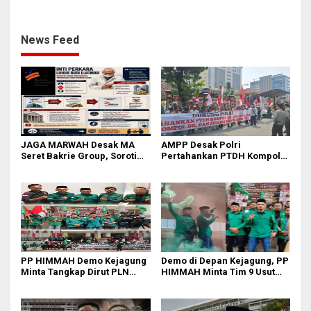
Praperadilan atas Penyitaan
Febri: Tidak Ada Aturan
Aset
Hukumnya
News Feed
JAGA MARWAH Desak MA
AMPP Desak Polri
Seret Bakrie Group, Soroti
Pertahankan PTDH Kompol
Kejanggalan Vonis Kasus
DK dan Tolak Upaya Banding
PET
PP HIMMAH Demo Kejagung
Demo di Depan Kejagung, PP
Minta Tangkap Dirut PLN
HIMMAH Minta Tim 9 Usut
Darmawan Prasodjo
Tuntas Seluruh Dugaan
Kasus Febrie Adriansyah