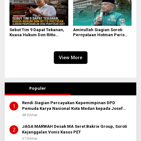
Sebut Tim 9 Dapat Tekanan,
Aminullah Siagian Soroti
Kuasa Hukum Don Ritto
Pernyataan Hotman Paris
Pastikan Ajukan
soal Izin Presiden di Kasus
Praperadilan atas Penyitaan
Febri: Tidak Ada Aturan
Aset
Hukumnya
View More
Populer
Rendi Siagian Percayakan Kepemimpinan DPD
1
Pemuda Karya Nasional Kota Medan kepada Josef
Sembiring
48 Dilihat
JAGA MARWAH Desak MA Seret Bakrie Group, Soroti
2
Kejanggalan Vonis Kasus PET
37 Dilihat