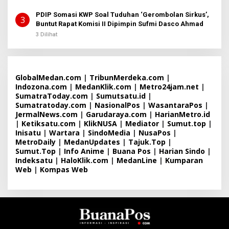
PDIP Somasi KWP Soal Tuduhan ‘Gerombolan Sirkus’,
3
Buntut Rapat Komisi II Dipimpin Sufmi Dasco Ahmad
3 Dilihat
GlobalMedan.com
|
TribunMerdeka.com
|
Indozona.com
|
MedanKlik.com
|
Metro24jam.net
|
SumatraToday.com
|
Sumutsatu.id
|
Sumatratoday.com
|
NasionalPos
|
WasantaraPos
|
JermalNews.com
|
Garudaraya.com
|
HarianMetro.id
|
Ketiksatu.com
|
KlikNUSA
|
Mediator
|
Sumut.top
|
Inisatu
|
Wartara
|
SindoMedia
|
NusaPos
|
MetroDaily
|
MedanUpdates
|
Tajuk.Top
|
Sumut.Top
|
Info Anime
|
Buana Pos
|
Harian Sindo
|
Indeksatu
|
HaloKlik.com
|
MedanLine
|
Kumparan
Web
|
Kompas Web