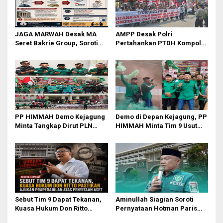
p
o
JAGA MARWAH Desak MA
AMPP Desak Polri
s
Seret Bakrie Group, Soroti
Pertahankan PTDH Kompol
Kejanggalan Vonis Kasus
DK dan Tolak Upaya Banding
PET
PP HIMMAH Demo Kejagung
Demo di Depan Kejagung, PP
Minta Tangkap Dirut PLN
HIMMAH Minta Tim 9 Usut
Darmawan Prasodjo
Tuntas Seluruh Dugaan
Kasus Febrie Adriansyah
Sebut Tim 9 Dapat Tekanan,
Aminullah Siagian Soroti
Kuasa Hukum Don Ritto
Pernyataan Hotman Paris
Pastikan Ajukan
soal Izin Presiden di Kasus