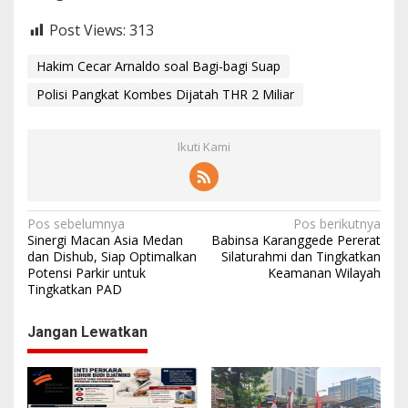
Post Views:
313
Hakim Cecar Arnaldo soal Bagi-bagi Suap
Polisi Pangkat Kombes Dijatah THR 2 Miliar
Ikuti Kami
N
Pos sebelumnya
Pos berikutnya
Sinergi Macan Asia Medan
Babinsa Karanggede Pererat
a
dan Dishub, Siap Optimalkan
Silaturahmi dan Tingkatkan
Potensi Parkir untuk
Keamanan Wilayah
v
Tingkatkan PAD
i
g
Jangan Lewatkan
a
s
i