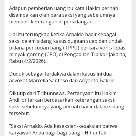
c
Adapun pemberian uang itu kata Hakim pernah
a
disampaikan oleh para saksi yang sebelumnya
r
A
memberi keterangan di persidangan.
r
n
Hal itu terungkap ketika Arnaldo hadir sebagai
a
saksi dalam sidang kasus dugaan suap dan tindak
l
pidana pencucian uang (TPPU) perkara vonis lepas
d
o
minyak goreng (CPO) di Pengadilan Tipikor Jakarta,
s
Rabu (4/2/2026).
o
a
Duduk sebagai terdakwa dalam kasus ini dua
l
advokat Marcella Santoso dan Ariyanto Bakrie.
B
a
g
Dikutip dari Tribunnews, Pertanyaan itu Hakim
i
Andi lontarkan berdasarkan keterangan saksi-
-
saksi sebelumnya yang pernah hadir dalam sidang
b
tersebut.
a
g
i
“Saksi Arnaldo. Ada kesaksian-kesaksian bahwa
S
karyawan Anda bagi-bagi uang THR untuk
u