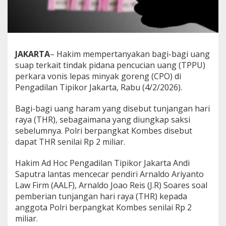
D
i
j
a
t
a
JAKARTA
– Hakim mempertanyakan bagi-bagi uang
h
suap terkait tindak pidana pencucian uang (TPPU)
T
perkara vonis lepas minyak goreng (CPO) di
H
Pengadilan Tipikor Jakarta, Rabu (4/2/2026).
R
2
M
Bagi-bagi uang haram yang disebut tunjangan hari
i
raya (THR), sebagaimana yang diungkap saksi
l
sebelumnya. Polri berpangkat Kombes disebut
i
dapat THR senilai Rp 2 miliar.
a
r
,
Hakim Ad Hoc Pengadilan Tipikor Jakarta Andi
H
Saputra lantas mencecar pendiri Arnaldo Ariyanto
a
Law Firm (AALF), Arnaldo Joao Reis (J.R) Soares soal
k
pemberian tunjangan hari raya (THR) kepada
i
m
anggota Polri berpangkat Kombes senilai Rp 2
C
miliar.
e