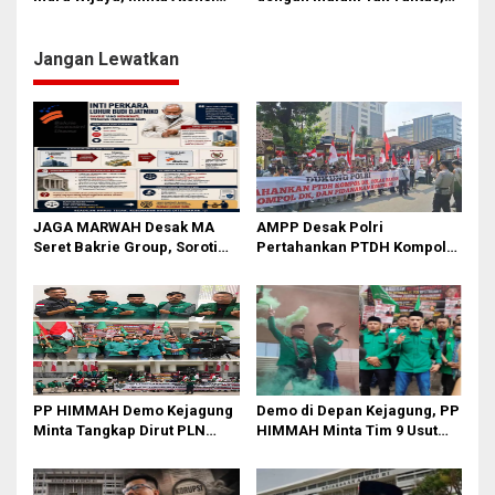
Sengketa dengan Inalum
PT SSE Tempuh Jalur
Laporan ke Berbagai
Lembaga Negara
Jangan Lewatkan
JAGA MARWAH Desak MA
AMPP Desak Polri
Seret Bakrie Group, Soroti
Pertahankan PTDH Kompol
Kejanggalan Vonis Kasus
DK dan Tolak Upaya Banding
PET
PP HIMMAH Demo Kejagung
Demo di Depan Kejagung, PP
Minta Tangkap Dirut PLN
HIMMAH Minta Tim 9 Usut
Darmawan Prasodjo
Tuntas Seluruh Dugaan
Kasus Febrie Adriansyah