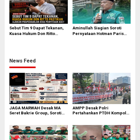
Sebut Tim 9 Dapat Tekanan,
Aminullah Siagian Soroti
Kuasa Hukum Don Ritto
Pernyataan Hotman Paris
Pastikan Ajukan
soal Izin Presiden di Kasus
Praperadilan atas Penyitaan
Febri: Tidak Ada Aturan
Aset
Hukumnya
News Feed
JAGA MARWAH Desak MA
AMPP Desak Polri
Seret Bakrie Group, Soroti
Pertahankan PTDH Kompol
Kejanggalan Vonis Kasus
DK dan Tolak Upaya Banding
PET