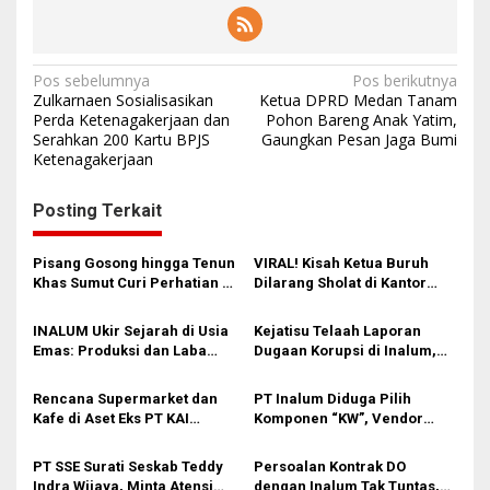
N
Pos sebelumnya
Pos berikutnya
Zulkarnaen Sosialisasikan
Ketua DPRD Medan Tanam
a
Perda Ketenagakerjaan dan
Pohon Bareng Anak Yatim,
Serahkan 200 Kartu BPJS
Gaungkan Pesan Jaga Bumi
v
Ketenagakerjaan
i
g
Posting Terkait
a
s
Pisang Gosong hingga Tenun
VIRAL! Kisah Ketua Buruh
Khas Sumut Curi Perhatian di
Dilarang Sholat di Kantor
i
PRSU 2026
Pertamina, Terpaksa Sujud
di Aspal Sambil Bentang
p
INALUM Ukir Sejarah di Usia
Kejatisu Telaah Laporan
Spanduk Protes!
Emas: Produksi dan Laba
Dugaan Korupsi di Inalum,
o
Tembus Rekor Tertinggi
Tunggu Arahan Kajati
s
Sepanjang 50 Tahun
Rencana Supermarket dan
PT Inalum Diduga Pilih
Kafe di Aset Eks PT KAI
Komponen “KW”, Vendor
Medan Dikritik DPRD
Klaim Barang Asli Justru
Ditolak
PT SSE Surati Seskab Teddy
Persoalan Kontrak DO
Indra Wijaya, Minta Atensi
dengan Inalum Tak Tuntas,