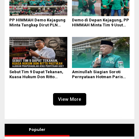
PP HIMMAH Demo Kejagung
Demo di Depan Kejagung, PP
Minta Tangkap Dirut PLN
HIMMAH Minta Tim 9 Usut
Darmawan Prasodjo
Tuntas Seluruh Dugaan
Kasus Febrie Adriansyah
Sebut Tim 9 Dapat Tekanan,
Aminullah Siagian Soroti
Kuasa Hukum Don Ritto
Pernyataan Hotman Paris
Pastikan Ajukan
soal Izin Presiden di Kasus
Praperadilan atas Penyitaan
Febri: Tidak Ada Aturan
Aset
Hukumnya
View More
Populer