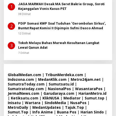
JAGA MARWAH Desak MA Seret Bakrie Group, Soroti
1
Kejanggalan Vonis Kasus PET
38 Dilihat
PDIP Somasi KWP Soal Tuduhan ‘Gerombolan Sirkus’,
2
Buntut Rapat Komisi II Dipimpin Sufmi Dasco Ahmad
12 Dilihat
Tokoh Melayu Bahas Marwah Kesultanan Langkat
3
Lewat Qanun Adat
7 Dilihat
GlobalMedan.com
|
TribunMerdeka.com
|
Indozona.com
|
MedanKlik.com
|
Metro24jam.net
|
SumatraToday.com
|
Sumutsatu.id
|
Sumatratoday.com
|
NasionalPos
|
WasantaraPos
|
JermalNews.com
|
Garudaraya.com
|
HarianMetro.id
|
Ketiksatu.com
|
KlikNUSA
|
Mediator
|
Sumut.top
|
Inisatu
|
Wartara
|
SindoMedia
|
NusaPos
|
MetroDaily
|
MedanUpdates
|
Tajuk.Top
|
Sumut.Top
|
Info Anime
|
Buana Pos
|
Harian Sindo
|