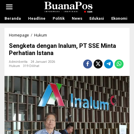
L
e
w
a
Beranda
Headline
Politik
News
Edukasi
Ekonomi
t
i
k
Homepage
/
Hukum
S
e
e
Sengketa dengan Inalum, PT SSE Minta
k
n
o
g
Perhatian Istana
n
k
t
e
Adminberita
24 Januari 2026
Hukum
319 Dilihat
e
t
n
a
d
e
n
g
a
n
I
n
a
l
u