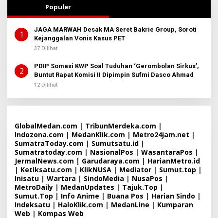
Populer
JAGA MARWAH Desak MA Seret Bakrie Group, Soroti
1
Kejanggalan Vonis Kasus PET
37 Dilihat
PDIP Somasi KWP Soal Tuduhan ‘Gerombolan Sirkus’,
2
Buntut Rapat Komisi II Dipimpin Sufmi Dasco Ahmad
12 Dilihat
GlobalMedan.com
|
TribunMerdeka.com
|
Indozona.com
|
MedanKlik.com
|
Metro24jam.net
|
SumatraToday.com
|
Sumutsatu.id
|
Sumatratoday.com
|
NasionalPos
|
WasantaraPos
|
JermalNews.com
|
Garudaraya.com
|
HarianMetro.id
|
Ketiksatu.com
|
KlikNUSA
|
Mediator
|
Sumut.top
|
Inisatu
|
Wartara
|
SindoMedia
|
NusaPos
|
MetroDaily
|
MedanUpdates
|
Tajuk.Top
|
Sumut.Top
|
Info Anime
|
Buana Pos
|
Harian Sindo
|
Indeksatu
|
HaloKlik.com
|
MedanLine
|
Kumparan
Web
|
Kompas Web