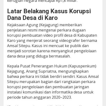
kerugian negara mencapai Rp1,8 miliar.
a
g
Latar Belakang Kasus Korupsi
u
n
Dana Desa di Karo
g
U
Kejaksaan Agung (Kejagung) memberikan
n
penjelasan resmi mengenai perkara dugaan
g
korupsi pembuatan video profil desa di Kabupaten
k
Karo yang menjerat seorang videografer bernama
a
Amsal Sitepu. Kasus ini mencuat ke publik dan
p
F
menjadi sorotan karena menyangkut pengelolaan
a
dana desa yang diduga bermasalah.
k
t
Kepala Pusat Penerangan Hukum (Kapuspenkum)
a
Kejagung, Anang Supriatna, mengungkapkan
P
e
bahwa perkara ini tidak berdiri sendiri. Kasus Amsal
n
Sitepu merupakan bagian dari rangkaian perkara
g
korupsi pengelolaan dan pembuatan jaringan
g
instalasi komunikasi dan informatika desa untuk
a
n
periode tahun anggaran 2020–2023.
d
a