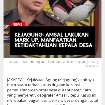
i
a
h
d
i
K
a
s
u
s
A
m
s
a
l
Kepala Pusat Penerangan Hukum (Kapuspenkum) Kejagung, Anang
Supriatna
S
i
t
e
JAKARTA – Kejaksaan Agung (Kejagung) akhirnya
p
buka suara terkait kasus dugaan korupsi
u
pembuatan video profil desa di Kabupaten Karo
,
yang menyeret videografer Amsal Sitepu. Kasus ini
K
e
merupakan bagian dari perkara besar dengan total
j