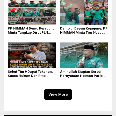
PP HIMMAH Demo Kejagung
Demo di Depan Kejagung, PP
Minta Tangkap Dirut PLN
HIMMAH Minta Tim 9 Usut
Darmawan Prasodjo
Tuntas Seluruh Dugaan
Kasus Febrie Adriansyah
Sebut Tim 9 Dapat Tekanan,
Aminullah Siagian Soroti
Kuasa Hukum Don Ritto
Pernyataan Hotman Paris
Pastikan Ajukan
soal Izin Presiden di Kasus
Praperadilan atas Penyitaan
Febri: Tidak Ada Aturan
Aset
Hukumnya
View More