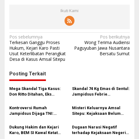
Ikuti Kami
N
Pos sebelumnya
Pos berikutnya
Terkesan Ganggu Proses
Wong Terima Audiensi
a
Hukum, Kejari Karo Pasti
Paguyuban Jawa Nusantara
Usut Keterlibatan Perangkat
Bersatu Sumut
v
Desa di Kasus Amsal Sitepu
i
g
Posting Terkait
a
s
Mega Skandal Tiga Kasus:
Skandal 74 Kg Emas di Sentul:
Don Ritto Ditahan, Eks
Jampidsus Febrie
i
Jampidsus Febrie
Adriansyah Lengser,
Adriansyah Terancam
Burhanuddin Tancap Gas
p
Kontroversi Rumah
Misteri Keluarnya Amsal
Hukuman Mati!
Transparansi!
Jampidsus Dijaga TNI:
Sitepu: Kejaksaan Belum
o
Pengamanan atau Sinyal
Tiba, Tahanan Sudah Pergi?
s
Benturan Kewenangan?
Dukung Hakim dan Kejari
Dugaan Narasi Negatif
Karo, BEM SI Kawal Ketat
terhadap Kejaksaan Negeri
Sidang Vonis Amsal Sitepu :
Karo: Ancaman Obstruction