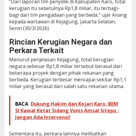
“Dari laporan tim penyidik di Kabupaten Karo, total
a
kerugian itu sebetulnya Rp1,8 miliar, itu terbagi-
n
bagi dari tim pengadaan yang berbeda,” ujar Anang
B
i
kepada wartawan di Kejagung, Jakarta Selatan,
a
Senin (30/3/2026).
y
a
Rincian Kerugian Negara dan
L
e
Perkara Terkait
b
Menurut penjelasan Kejagung, total kerugian
i
h
negara sebesar Rp1,8 miliar tersebut berasal dari
D
beberapa proyek dengan pihak rekanan yang
a
berbeda. Kerugian terbesar mencapai sekitar Rp1,1
r
miliar yang berasal dari salah satu rekanan utama.
i
S
a
t
BACA
Dukung Hakim dan Kejari Karo, BEM
u
SI Kawal Ketat Sidang Vonis Amsal Sitepu :
K
Jangan Ada Intervensi!
a
l
i
Sementara itu, perkara lainnya melibatkan