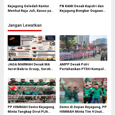
Jangan Ada Intervensi!
of Justice dan Pelanggaran
Kejagung Geledah Kantor
PB KAMI Desak Kapolri dan
UU Pers
Menhut Raja Juli, Kasus yang
Kejagung Bongkar Dugaan
Dikubur KPK Bangkit Lagi
Korupsi Dana Hibah Rp1,3
Miliar Pemko Bitung
Jangan Lewatkan
JAGA MARWAH Desak MA
AMPP Desak Polri
Seret Bakrie Group, Soroti
Pertahankan PTDH Kompol
Kejanggalan Vonis Kasus
DK dan Tolak Upaya Banding
PET
PP HIMMAH Demo Kejagung
Demo di Depan Kejagung, PP
Minta Tangkap Dirut PLN
HIMMAH Minta Tim 9 Usut