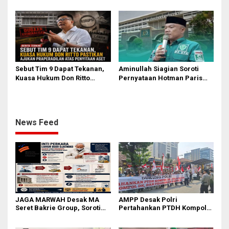
Darmawan Prasodjo
Tuntas Seluruh Dugaan
Kasus Febrie Adriansyah
Sebut Tim 9 Dapat Tekanan,
Aminullah Siagian Soroti
Kuasa Hukum Don Ritto
Pernyataan Hotman Paris
Pastikan Ajukan
soal Izin Presiden di Kasus
Praperadilan atas Penyitaan
Febri: Tidak Ada Aturan
Aset
Hukumnya
News Feed
JAGA MARWAH Desak MA
AMPP Desak Polri
Seret Bakrie Group, Soroti
Pertahankan PTDH Kompol
Kejanggalan Vonis Kasus
DK dan Tolak Upaya Banding
PET