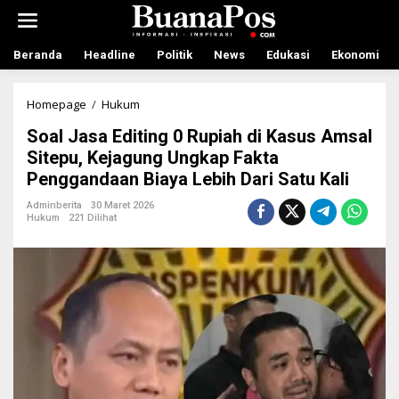
L
e
w
a
Beranda
Headline
Politik
News
Edukasi
Ekonomi
t
i
k
Homepage
/
Hukum
S
e
o
Soal Jasa Editing 0 Rupiah di Kasus Amsal
k
a
o
l
Sitepu, Kejagung Ungkap Fakta
n
J
Penggandaan Biaya Lebih Dari Satu Kali
t
a
e
s
Adminberita
30 Maret 2026
n
a
Hukum
221 Dilihat
E
d
i
t
i
n
g
0
R
u
p