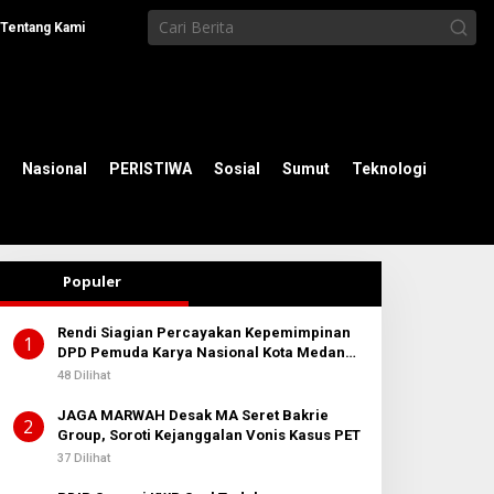
Tentang Kami
Nasional
PERISTIWA
Sosial
Sumut
Teknologi
Populer
Rendi Siagian Percayakan Kepemimpinan
1
DPD Pemuda Karya Nasional Kota Medan
kepada Josef Sembiring
48 Dilihat
JAGA MARWAH Desak MA Seret Bakrie
2
Group, Soroti Kejanggalan Vonis Kasus PET
37 Dilihat