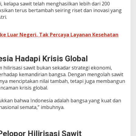
i, kelapa sawit telah menghasilkan lebih dari 200
sikan terus bertambah seiring riset dan inovasi yang
tri.
t ke Luar Negeri, Tak Percaya Layanan Kesehatan
nesia Hadapi Krisis Global
ilirisasi sawit bukan sekadar strategi ekonomi,
terhadap kemandirian bangsa. Dengan mengolah sawit
hanya menciptakan nilai tambah, tetapi juga membangun
caman krisis global.
ukkan bahwa Indonesia adalah bangsa yang kuat dan
nasional semata,” imbuhnya.
elopor Hilirisasi Sawit