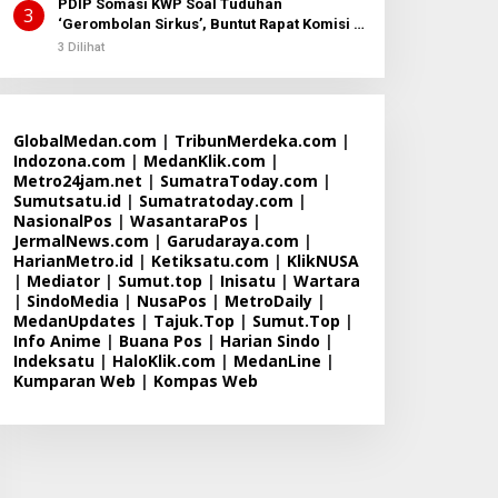
PDIP Somasi KWP Soal Tuduhan
3
‘Gerombolan Sirkus’, Buntut Rapat Komisi II
Dipimpin Sufmi Dasco Ahmad
3 Dilihat
GlobalMedan.com
|
TribunMerdeka.com
|
Indozona.com
|
MedanKlik.com
|
Metro24jam.net
|
SumatraToday.com
|
Sumutsatu.id
|
Sumatratoday.com
|
NasionalPos
|
WasantaraPos
|
JermalNews.com
|
Garudaraya.com
|
HarianMetro.id
|
Ketiksatu.com
|
KlikNUSA
|
Mediator
|
Sumut.top
|
Inisatu
|
Wartara
|
SindoMedia
|
NusaPos
|
MetroDaily
|
MedanUpdates
|
Tajuk.Top
|
Sumut.Top
|
Info Anime
|
Buana Pos
|
Harian Sindo
|
Indeksatu
|
HaloKlik.com
|
MedanLine
|
Kumparan Web
|
Kompas Web