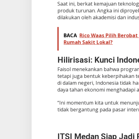
Saat ini, berkat kemajuan teknolog
l
produk turunan. Angka ini diproyek
a
r
dilakukan oleh akademisi dan indus
K
e
m
BACA
Rico Waas Pilih Beroba
a
Rumah Sakit Lokal?
n
d
i
Hilirisasi: Kunci Indo
r
i
Faisol menekankan bahwa program h
a
tetapi juga bentuk keberpihakan 
n
di dalam negeri, Indonesia tidak 
I
n
daya tahan ekonomi menghadapi an
d
u
“Ini momentum kita untuk menunj
s
tidak bergantung pada pasar inter
t
r
i
d
a
ITSI Medan Siap Jadi P
n