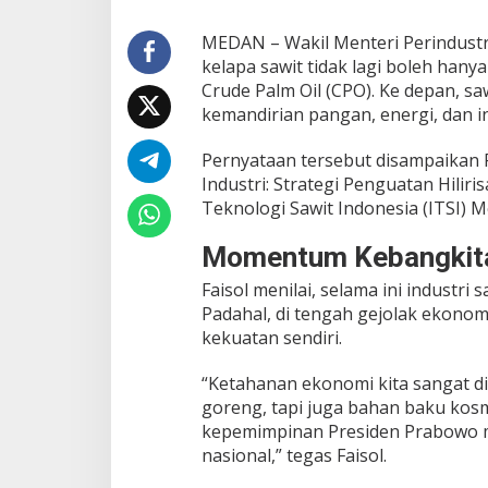
o
l
MEDAN – Wakil Menteri Perindustr
R
kelapa sawit tidak lagi boleh han
i
Crude Palm Oil (CPO). Ke depan, s
z
a
kemandirian pangan, energi, dan in
:
S
Pernyataan tersebut disampaikan 
a
Industri: Strategi Penguatan Hiliris
a
Teknologi Sawit Indonesia (ITSI) M
t
n
y
Momentum Kebangkitan
a
Faisol menilai, selama ini industri
S
a
Padahal, di tengah gejolak ekono
w
kekuatan sendiri.
i
t
“Ketahanan ekonomi kita sangat di
J
goreng, tapi juga bahan baku kosm
a
d
kepemimpinan Presiden Prabowo me
i
nasional,” tegas Faisol.
P
i