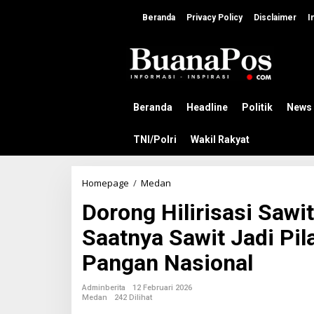
L
e
Beranda
Privacy Policy
Disclaimer
I
w
a
t
i
k
e
k
Beranda
Headline
Politik
News
o
n
TNI/Polri
Wakil Rakyat
t
e
n
Homepage
/
Medan
D
o
Dorong Hilirisasi Sawi
r
o
Saatnya Sawit Jadi Pil
n
g
Pangan Nasional
H
i
l
Adminberita
12 Februari 2026
i
Medan
242 Dilihat
r