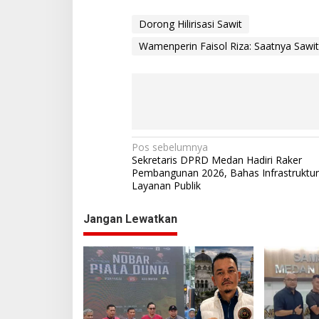
Dorong Hilirisasi Sawit
Wamenperin Faisol Riza: Saatnya Sawit 
N
Pos sebelumnya
Sekretaris DPRD Medan Hadiri Raker
a
Pembangunan 2026, Bahas Infrastruktur
Layanan Publik
v
i
Jangan Lewatkan
g
a
s
i
p