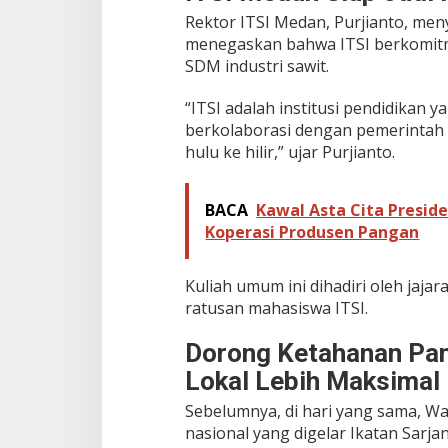
P
Rektor ITSI Medan, Purjianto, me
a
menegaskan bahwa ITSI berkomitm
n
SDM industri sawit.
g
a
“ITSI adalah institusi pendidikan y
n
N
berkolaborasi dengan pemerintah 
a
hulu ke hilir,” ujar Purjianto.
s
i
o
BACA
Kawal Asta Cita Presi
n
Koperasi Produsen Pangan
a
l
Kuliah umum ini dihadiri oleh jaja
ratusan mahasiswa ITSI.
Dorong Ketahanan Pa
Lokal Lebih Maksimal
Sebelumnya, di hari yang sama, W
nasional yang digelar Ikatan Sarjan