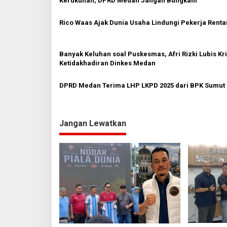
Kerukunan, DPRD Medan Jangan Bungkam
s
Rico Waas Ajak Dunia Usaha Lindungi Pekerja Renta
i
p
o
Banyak Keluhan soal Puskesmas, Afri Rizki Lubis Kri
Ketidakhadiran Dinkes Medan
s
DPRD Medan Terima LHP LKPD 2025 dari BPK Sumut
Jangan Lewatkan