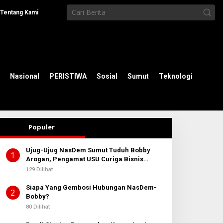
Tentang Kami
Nasional
PERISTIWA
Sosial
Sumut
Teknologi
Populer
Ujug-Ujug NasDem Sumut Tuduh Bobby
1
Arogan, Pengamat USU Curiga Bisnis
Reklame
129 Dilihat
Siapa Yang Gembosi Hubungan NasDem-
2
Bobby?
80 Dilihat