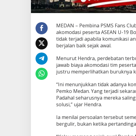
t
i
l
:
MEDAN – Pembina PSMS Fans Club,
J
a
akomodasi peserta ASEAN U-19 Bo
n
tidak terjadi apabila komunikasi a
g
berjalan baik sejak awal.
a
n
Menurut Hendra, perdebatan terb
C
u
jawab biaya akomodasi tim peserta 
m
justru memperlihatkan buruknya k
a
K
“Ini menunjukkan tidak adanya komu
o
Pemko Medan. Yang terjadi sekar
a
r
Padahal seharusnya mereka salin
-
solusi,” ujar Hendra.
k
o
Ia menilai persoalan tersebut sem
a
bergulir, bukan ketika pertanding
r
d
i