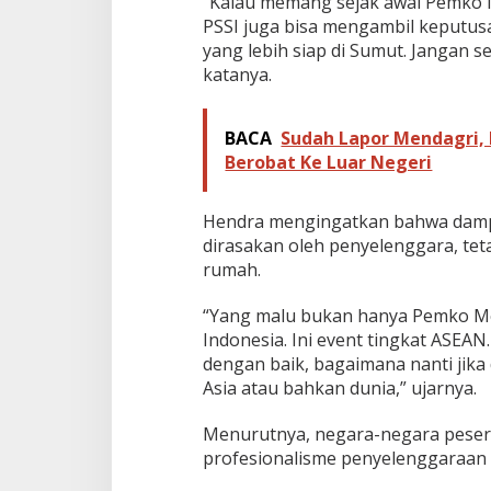
“Kalau memang sejak awal Pemko M
M
PSSI juga bisa mengambil keputus
e
yang lebih siap di Sumut. Jangan se
d
katanya.
i
a
,
C
BACA
Sudah Lapor Mendagri,
a
Berobat Ke Luar Negeri
r
i
S
Hendra mengingatkan bahwa dampa
o
dirasakan oleh penyelenggara, te
l
rumah.
u
s
i
“Yang malu bukan hanya Pemko Me
Indonesia. Ini event tingkat ASEAN.
dengan baik, bagaimana nanti jika 
Asia atau bahkan dunia,” ujarnya.
Menurutnya, negara-negara peser
profesionalisme penyelenggaraan e