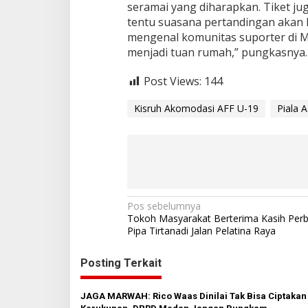
seramai yang diharapkan. Tiket juga
tentu suasana pertandingan akan l
mengenal komunitas suporter di M
menjadi tuan rumah,” pungkasnya.
Post Views:
144
Kisruh Akomodasi AFF U-19
Piala 
N
Pos sebelumnya
Tokoh Masyarakat Berterima Kasih Perb
a
Pipa Tirtanadi Jalan Pelatina Raya
v
Posting Terkait
i
g
JAGA MARWAH: Rico Waas Dinilai Tak Bisa Ciptakan
a