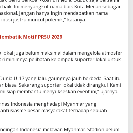
dak perlu berkoar-koar di media. Duduk saja bersama
i terbaik. Ini menyangkut nama baik Kota Medan sebagai
rnasional. Jangan hanya ingin mendapatkan nama
ribusi justru muncul polemik,” katanya.
Membatik Motif PRSU 2026
tia lokal juga belum maksimal dalam mengelola atmosfer
dari minimnya pelibatan kelompok suporter lokal untuk
Dunia U-17 yang lalu, gaungnya jauh berbeda. Saat itu
 biasa. Sekarang suporter lokal tidak dirangkul. Kami
kami siap membantu menyukseskan event ini,” ujarnya.
imnas Indonesia menghadapi Myanmar yang
antusiasme besar masyarakat terhadap sebuah
rtandingan Indonesia melawan Myanmar. Stadion belum