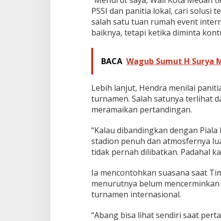
“Menurut saya, Wali Kota Medan ti
PSSI dan panitia lokal, cari solus
salah satu tuan rumah event inte
baiknya, tetapi ketika diminta kont
BACA
‎Wagub Sumut H Surya 
Lebih lanjut, Hendra menilai pani
turnamen. Salah satunya terlihat 
meramaikan pertandingan.
“Kalau dibandingkan dengan Piala 
stadion penuh dan atmosfernya luar
tidak pernah dilibatkan. Padahal 
Ia mencontohkan suasana saat T
menurutnya belum mencerminkan 
turnamen internasional.
“Abang bisa lihat sendiri saat pe