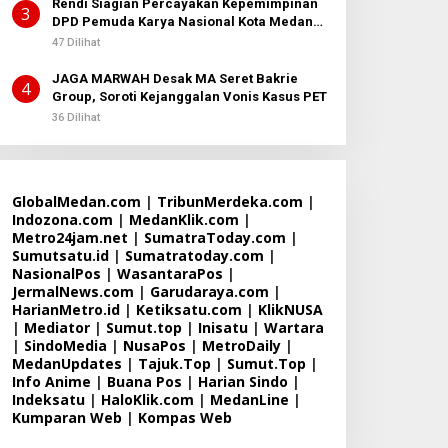
Rendi Siagian Percayakan Kepemimpinan
3
DPD Pemuda Karya Nasional Kota Medan
kepada Josef Sembiring
47 Dilihat
JAGA MARWAH Desak MA Seret Bakrie
4
Group, Soroti Kejanggalan Vonis Kasus PET
36 Dilihat
GlobalMedan.com
|
TribunMerdeka.com
|
Indozona.com
|
MedanKlik.com
|
Metro24jam.net
|
SumatraToday.com
|
Sumutsatu.id
|
Sumatratoday.com
|
NasionalPos
|
WasantaraPos
|
JermalNews.com
|
Garudaraya.com
|
HarianMetro.id
|
Ketiksatu.com
|
KlikNUSA
|
Mediator
|
Sumut.top
|
Inisatu
|
Wartara
|
SindoMedia
|
NusaPos
|
MetroDaily
|
MedanUpdates
|
Tajuk.Top
|
Sumut.Top
|
Info Anime
|
Buana Pos
|
Harian Sindo
|
Indeksatu
|
HaloKlik.com
|
MedanLine
|
Kumparan Web
|
Kompas Web