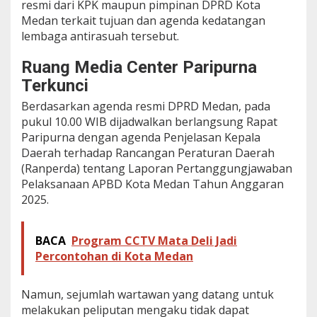
resmi dari KPK maupun pimpinan DPRD Kota
g
Medan terkait tujuan dan agenda kedatangan
g
lembaga antirasuah tersebut.
a
r
a
Ruang Media Center Paripurna
n
Terkunci
S
o
Berdasarkan agenda resmi DPRD Medan, pada
s
pukul 10.00 WIB dijadwalkan berlangsung Rapat
p
Paripurna dengan agenda Penjelasan Kepala
e
r
Daerah terhadap Rancangan Peraturan Daerah
d
(Ranperda) tentang Laporan Pertanggungjawaban
a
Pelaksanaan APBD Kota Medan Tahun Anggaran
d
2025.
a
n
R
e
BACA
Program CCTV Mata Deli Jadi
s
Percontohan di Kota Medan
e
s
Namun, sejumlah wartawan yang datang untuk
melakukan peliputan mengaku tidak dapat