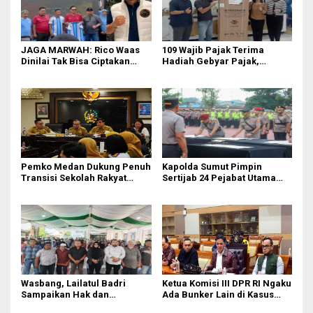
JAGA MARWAH: Rico Waas
109 Wajib Pajak Terima
Dinilai Tak Bisa Ciptakan
Hadiah Gebyar Pajak,
Kerukunan, DPRD Medan
Samsat Medan Utara Ajak
Jangan Bungkam
Masyarakat Bayar PKB Tepat
Waktu
Pemko Medan Dukung Penuh
Kapolda Sumut Pimpin
Transisi Sekolah Rakyat
Sertijab 24 Pejabat Utama
Permanen
dan Kapolres
Wasbang, Lailatul Badri
Ketua Komisi III DPR RI Ngaku
Sampaikan Hak dan
Ada Bunker Lain di Kasus
Kewajiban Warga Negara
Jampidsus