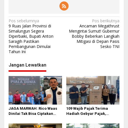
N
Pos sebelumnya
Pos berikutnya
9 Ruas Jalan Provinsi di
Ancaman Megathrust
a
Simalungun Segera
Mengintai Sumut! Gubernur
Diperbaiki, Bupati Anton
Bobby Beberkan Langkah
v
Saragih Pastikan
Mitigasi di Depan Pasis
i
Pembangunan Dimulai
Sesko TNI
Tahun Ini
g
a
Jangan Lewatkan
s
i
p
o
s
JAGA MARWAH: Rico Waas
109 Wajib Pajak Terima
Dinilai Tak Bisa Ciptakan
Hadiah Gebyar Pajak,
Kerukunan, DPRD Medan
Samsat Medan Utara Ajak
Jangan Bungkam
Masyarakat Bayar PKB Tepat