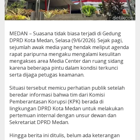
P
R
D
M
e
d
MEDAN – Suasana tidak biasa terjadi di Gedung
a
DPRD Kota Medan, Selasa (9/6/2026). Sejak pagi,
n
sejumlah awak media yang hendak meliput agenda
d
rapat paripurna mengaku mengalami kesulitan
i
T
mengakses area Media Center dan ruang sidang
e
karena beberapa pintu dalam kondisi terkunci
n
serta dijaga petugas keamanan.
g
a
Situasi tersebut memicu perhatian publik setelah
h
S
beredar informasi bahwa tim dari Komisi
o
Pemberantasan Korupsi (KPK) berada di
r
lingkungan DPRD Kota Medan untuk melakukan
o
pertemuan internal dengan unsur dewan dan
t
Sekretariat DPRD Medan.
a
n
A
Hingga berita ini ditulis, belum ada keterangan
n