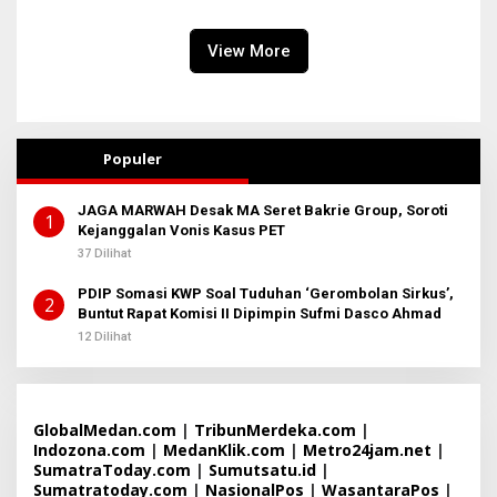
View More
Populer
JAGA MARWAH Desak MA Seret Bakrie Group, Soroti
1
Kejanggalan Vonis Kasus PET
37 Dilihat
PDIP Somasi KWP Soal Tuduhan ‘Gerombolan Sirkus’,
2
Buntut Rapat Komisi II Dipimpin Sufmi Dasco Ahmad
12 Dilihat
GlobalMedan.com
|
TribunMerdeka.com
|
Indozona.com
|
MedanKlik.com
|
Metro24jam.net
|
SumatraToday.com
|
Sumutsatu.id
|
Sumatratoday.com
|
NasionalPos
|
WasantaraPos
|