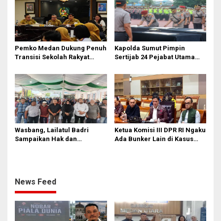
Waktu
Pemko Medan Dukung Penuh
Kapolda Sumut Pimpin
Transisi Sekolah Rakyat
Sertijab 24 Pejabat Utama
Permanen
dan Kapolres
Wasbang, Lailatul Badri
Ketua Komisi III DPR RI Ngaku
Sampaikan Hak dan
Ada Bunker Lain di Kasus
Kewajiban Warga Negara
Jampidsus
News Feed