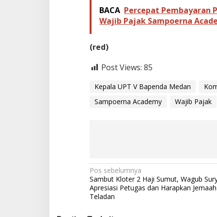
l
BACA
Percepat Pembayaran P
e
Wajib Pajak Sampoerna Acad
k
C
i
(red)
t
r
Post Views:
85
a
G
Kepala UPT V Bapenda Medan
Kom
a
r
Sampoerna Academy
Wajib Pajak
d
e
n
N
Pos sebelumnya
Sambut Kloter 2 Haji Sumut, Wagub Sur
a
Apresiasi Petugas dan Harapkan Jemaah 
Teladan
v
i