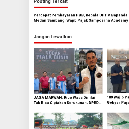
Posting Terkait
g
a
Percepat Pembayaran PBB, Kepala UPT V Bapenda
s
Medan Sambangi Wajib Pajak Sampoerna Academy
Komplek Citra Garden
i
Jangan Lewatkan
p
o
s
109 Wajib P
JAGA MARWAH: Rico Waas Dinilai
Gebyar Paja
Tak Bisa Ciptakan Kerukunan, DPRD
Ajak Masyar
Medan Jangan Bungkam
Waktu