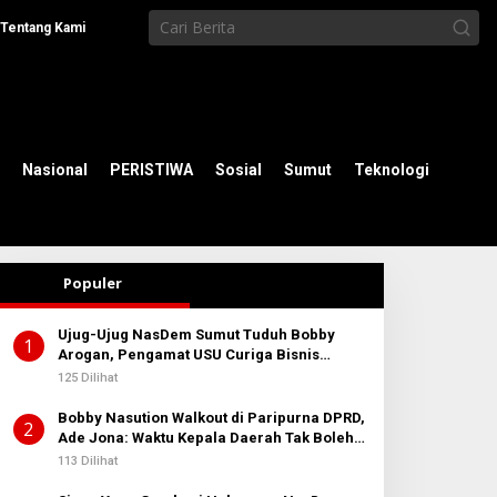
Tentang Kami
Nasional
PERISTIWA
Sosial
Sumut
Teknologi
Populer
Ujug-Ujug NasDem Sumut Tuduh Bobby
1
Arogan, Pengamat USU Curiga Bisnis
Reklame
125 Dilihat
Bobby Nasution Walkout di Paripurna DPRD,
2
Ade Jona: Waktu Kepala Daerah Tak Boleh
Terbuang Sia-sia
113 Dilihat