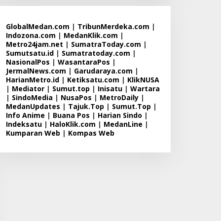
GlobalMedan.com
|
TribunMerdeka.com
|
Indozona.com
|
MedanKlik.com
|
Metro24jam.net
|
SumatraToday.com
|
Sumutsatu.id
|
Sumatratoday.com
|
NasionalPos
|
WasantaraPos
|
JermalNews.com
|
Garudaraya.com
|
HarianMetro.id
|
Ketiksatu.com
|
KlikNUSA
|
Mediator
|
Sumut.top
|
Inisatu
|
Wartara
|
SindoMedia
|
NusaPos
|
MetroDaily
|
MedanUpdates
|
Tajuk.Top
|
Sumut.Top
|
Info Anime
|
Buana Pos
|
Harian Sindo
|
Indeksatu
|
HaloKlik.com
|
MedanLine
|
Kumparan Web
|
Kompas Web