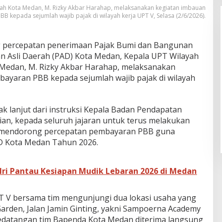
h Kota Medan, M. Rizky Akbar Harahap, melaksanakan kegiatan imbauan
 kepada sejumlah wajib pajak di wilayah kerja UPT V, Selasa (2/6/2026).
percepatan penerimaan Pajak Bumi dan Bangunan
an Asli Daerah (PAD) Kota Medan, Kepala UPT Wilayah
Medan, M. Rizky Akbar Harahap, melaksanakan
ayaran PBB kepada sejumlah wajib pajak di wilayah
k lanjut dari instruksi Kepala Badan Pendapatan
an, kepada seluruh jajaran untuk terus melakukan
am mendorong percepatan pembayaran PBB guna
D Kota Medan Tahun 2026.
ri Pantau Kesiapan Mudik Lebaran 2026 di Medan
T V bersama tim mengunjungi dua lokasi usaha yang
arden, Jalan Jamin Ginting, yakni Sampoerna Academy
Kedatangan tim Bapenda Kota Medan diterima langsung