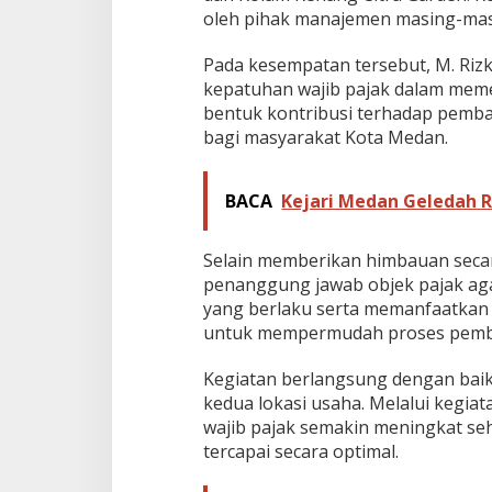
oleh pihak manajemen masing-masi
k
S
a
Pada kesempatan tersebut, M. Ri
m
kepatuhan wajib pajak dalam mem
p
bentuk kontribusi terhadap pemb
o
bagi masyarakat Kota Medan.
e
r
n
a
BACA
Kejari Medan Geledah R
A
c
a
Selain memberikan himbauan seca
d
penanggung jawab objek pajak ag
e
yang berlaku serta memanfaatkan 
m
untuk mempermudah proses pemba
y
d
Kegiatan berlangsung dengan baik
a
kedua lokasi usaha. Melalui kegi
n
wajib pajak semakin meningkat se
K
tercapai secara optimal.
o
m
p