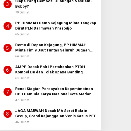
Siapa Yang Gembosi Hubungan NasDem-
3
Bobby?
79 Dilihat
PP HIMMAH Demo Kejagung Minta Tangkap
4
Dirut PLN Darmawan Prasodjo
65 Dilihat
Demo di Depan Kejagung, PP HIMMAH
5
Minta Tim 9 Usut Tuntas Seluruh Dugaan
Kasus Febrie Adriansyah
64 Dilihat
AMPP Desak Polri Pertahankan PTDH
6
Kompol DK dan Tolak Upaya Banding
63 Dilihat
Rendi Siagian Percayakan Kepemimpinan
7
DPD Pemuda Karya Nasional Kota Medan
kepada Josef Sembiring
47 Dilihat
JAGA MARWAH Desak MA Seret Bakrie
8
Group, Soroti Kejanggalan Vonis Kasus PET
36 Dilihat