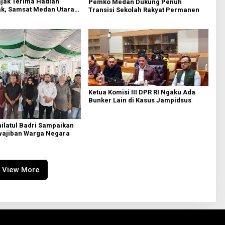
ajak Terima Hadiah
Pemko Medan Dukung Penuh
k, Samsat Medan Utara
Transisi Sekolah Rakyat Permanen
akat Bayar PKB Tepat
Ketua Komisi III DPR RI Ngaku Ada
Bunker Lain di Kasus Jampidsus
ilatul Badri Sampaikan
wajiban Warga Negara
View More