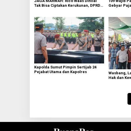
109 Wajib P
JAGA MARWAH: Rico Waas Dinilai
Gebyar Paja
Tak Bisa Ciptakan Kerukunan, DPRD
Ajak Masyar
Medan Jangan Bungkam
Waktu
Kapolda Sumut Pimpin Sertijab 24
Pejabat Utama dan Kapolres
Wasbang, La
Hak dan Ke