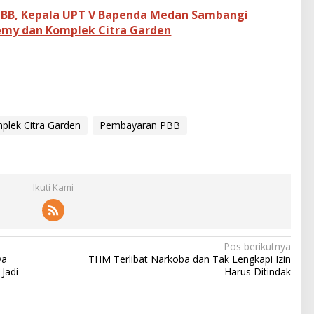
BB, Kepala UPT V Bapenda Medan Sambangi
emy dan Komplek Citra Garden
plek Citra Garden
Pembayaran PBB
Ikuti Kami
Pos berikutnya
ya
THM Terlibat Narkoba dan Tak Lengkapi Izin
Jadi
Harus Ditindak