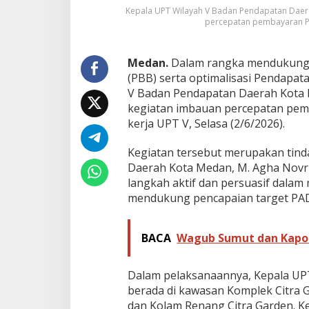
n
Kepala UPT Wilayah V Badan Pendapatan Daera
d
percepatan pembayaran PBB
a
M
e
Medan.
Dalam rangka mendukung 
d
(PBB) serta optimalisasi Pendapat
a
V Badan Pendapatan Daerah Kota 
n
kegiatan imbauan percepatan pemb
S
a
kerja UPT V, Selasa (2/6/2026).
m
b
Kegiatan tersebut merupakan tinda
a
Daerah Kota Medan, M. Agha Novri
n
langkah aktif dan persuasif dal
g
i
mendukung pencapaian target PA
W
a
j
BACA
Wagub Sumut dan Kapol
i
b
P
Dalam pelaksanaannya, Kepala UP
a
berada di kawasan Komplek Citra G
j
dan Kolam Renang Citra Garden. 
a