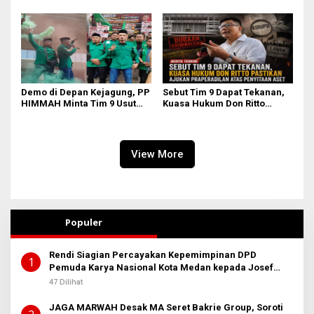
Demo di Depan Kejagung, PP
Sebut Tim 9 Dapat Tekanan,
HIMMAH Minta Tim 9 Usut
Kuasa Hukum Don Ritto
Tuntas Seluruh Dugaan
Pastikan Ajukan
Kasus Febrie Adriansyah
Praperadilan atas Penyitaan
Aset
View More
Populer
Rendi Siagian Percayakan Kepemimpinan DPD
1
Pemuda Karya Nasional Kota Medan kepada Josef
Sembiring
47 Dilihat
JAGA MARWAH Desak MA Seret Bakrie Group, Soroti