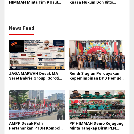
HIMMAH Minta Tim 9 Usut
Kuasa Hukum Don Ritto
Tuntas Seluruh Dugaan
Pastikan Ajukan
Kasus Febrie Adriansyah
Praperadilan atas Penyitaan
Aset
News Feed
JAGA MARWAH Desak MA
Rendi Siagian Percayakan
Seret Bakrie Group, Soroti
Kepemimpinan DPD Pemuda
Kejanggalan Vonis Kasus
Karya Nasional Kota Medan
PET
kepada Josef Sembiring
AMPP Desak Polri
PP HIMMAH Demo Kejagung
Pertahankan PTDH Kompol
Minta Tangkap Dirut PLN
DK dan Tolak Upaya Banding
Darmawan Prasodjo