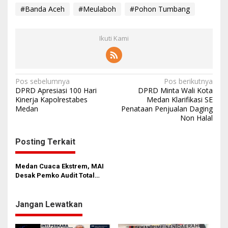
#Banda Aceh
#Meulaboh
#Pohon Tumbang
Ikuti Kami
N
Pos sebelumnya
Pos berikutnya
DPRD Apresiasi 100 Hari
DPRD Minta Wali Kota
a
Kinerja Kapolrestabes
Medan Klarifikasi SE
Medan
Penataan Penjualan Daging
v
Non Halal
i
g
Posting Terkait
a
s
Medan Cuaca Ekstrem, MAI
Desak Pemko Audit Total
i
Pohon Rawan Tumbang dan
Bentuk Crisis Center Terpadu
p
Jangan Lewatkan
o
s