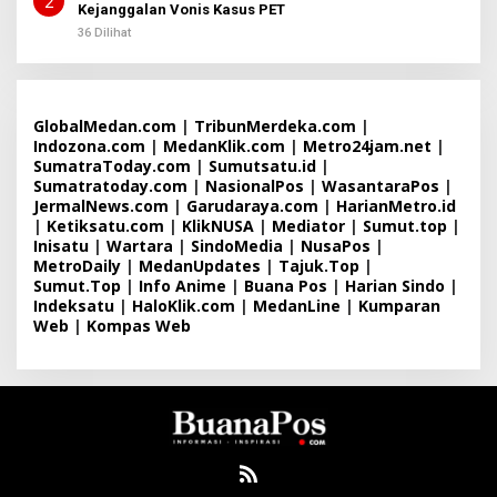
2
Kejanggalan Vonis Kasus PET
36 Dilihat
GlobalMedan.com
|
TribunMerdeka.com
|
Indozona.com
|
MedanKlik.com
|
Metro24jam.net
|
SumatraToday.com
|
Sumutsatu.id
|
Sumatratoday.com
|
NasionalPos
|
WasantaraPos
|
JermalNews.com
|
Garudaraya.com
|
HarianMetro.id
|
Ketiksatu.com
|
KlikNUSA
|
Mediator
|
Sumut.top
|
Inisatu
|
Wartara
|
SindoMedia
|
NusaPos
|
MetroDaily
|
MedanUpdates
|
Tajuk.Top
|
Sumut.Top
|
Info Anime
|
Buana Pos
|
Harian Sindo
|
Indeksatu
|
HaloKlik.com
|
MedanLine
|
Kumparan
Web
|
Kompas Web