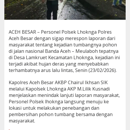
N
a
s
i
o
n
ACEH BESAR – Personel Polsek Lhoknga Polres
a
Aceh Besar dengan sigap merespon laporan dari
l
masyarakat tentang kejadian tumbangnya pohon
B
a
di jalan nasional Banda Aceh – Meulaboh tepatnya
n
di Desa Lamkruet Kecamatan Lhoknga, kejadian ini
d
terjadi akibat hujan deras yang menyebabkan
a
terhambatnya arus lalu lintas, Senin (23/02/2026).
A
c
e
Kapolres Aceh Besar AKBP Chairul Ikhsan SIK
h
melalui Kapolsek Lhoknga AKP M.Lilik Kusnadi
-
menjelaskan menindak lanjuti laporan masyarakat,
M
Personel Polsek lhoknga langsung menuju ke
e
lokasi untuk melakukan penebangan dan
u
l
pembersihan pohon tumbang bersama dengan
a
masyarakat.
b
o