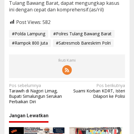
Tulang Bawang Barat, dapat mengungkap kasus
ini dengan cepat dan komprehensif.(as/ril)
Post Views:
582
#Polda Lampung
#Polres Tulang Bawang Barat
#Rampok 800 Juta
#Satresmob Bareskrim Polri
Ikuti Kami
N
Pos sebelumnya
Pos berikutnya
Tarawih di Nagori Limag,
Suami Korban KDRT, Isteri
a
Bupati Simalungun Serukan
Dilapori ke Polisi
Perbaikan Diri
v
i
Jangan Lewatkan
g
a