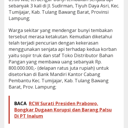
i
sebanyak 3 kali di Jl. Sudirman, Tiyuh Daya Asri, Kec.
m
Tumijajar, Kab. Tulang Bawang Barat, Provinsi
P
Lampung;
o
l
r
Warga sekitar yang mendengar bunyi tembakan
i
tersebut merasa ketakutan. Kemudian diketahui
telah terjadi pencurian dengan kekerasan
menggunakan senjata api terhadap kedua korban
yaitu sopir truk dan staf Toko Distributor Bahan
Pangan yang membawa uang sebanyak Rp.
800.000.000,- (delapan ratus juta rupiah) untuk
disetorkan di Bank Mandiri Kantor Cabang
Pembantu Kec. Tumijajar, Kab. Tulang Bawang
Barat, Prov. Lampung;
BACA
RCW Surati Presiden Prabowo,
Bongkar Dugaan Korupsi dan Barang Palsu
Di PT Inalum