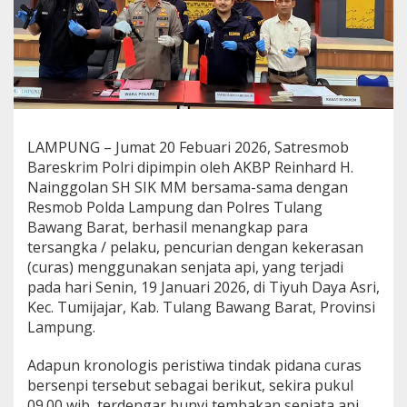
k
u
D
i
c
i
d
u
k
LAMPUNG – Jumat 20 Febuari 2026, Satresmob
S
Bareskrim Polri dipimpin oleh AKBP Reinhard H.
a
Nainggolan SH SIK MM bersama-sama dengan
t
Resmob Polda Lampung dan Polres Tulang
r
e
Bawang Barat, berhasil menangkap para
s
tersangka / pelaku, pencurian dengan kekerasan
m
(curas) menggunakan senjata api, yang terjadi
o
pada hari Senin, 19 Januari 2026, di Tiyuh Daya Asri,
b
B
Kec. Tumijajar, Kab. Tulang Bawang Barat, Provinsi
a
Lampung.
r
e
Adapun kronologis peristiwa tindak pidana curas
s
bersenpi tersebut sebagai berikut, sekira pukul
k
r
09.00 wib, terdengar bunyi tembakan senjata api