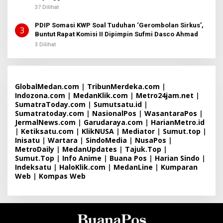
37 Dilihat
PDIP Somasi KWP Soal Tuduhan ‘Gerombolan Sirkus’,
3
Buntut Rapat Komisi II Dipimpin Sufmi Dasco Ahmad
3 Dilihat
GlobalMedan.com
|
TribunMerdeka.com
|
Indozona.com
|
MedanKlik.com
|
Metro24jam.net
|
SumatraToday.com
|
Sumutsatu.id
|
Sumatratoday.com
|
NasionalPos
|
WasantaraPos
|
JermalNews.com
|
Garudaraya.com
|
HarianMetro.id
|
Ketiksatu.com
|
KlikNUSA
|
Mediator
|
Sumut.top
|
Inisatu
|
Wartara
|
SindoMedia
|
NusaPos
|
MetroDaily
|
MedanUpdates
|
Tajuk.Top
|
Sumut.Top
|
Info Anime
|
Buana Pos
|
Harian Sindo
|
Indeksatu
|
HaloKlik.com
|
MedanLine
|
Kumparan
Web
|
Kompas Web