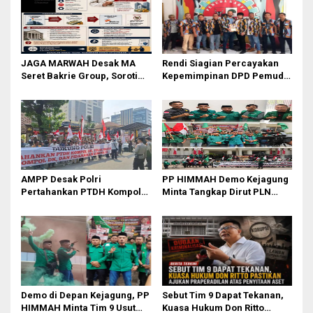
s
i
p
o
JAGA MARWAH Desak MA
Rendi Siagian Percayakan
Seret Bakrie Group, Soroti
Kepemimpinan DPD Pemuda
s
Kejanggalan Vonis Kasus
Karya Nasional Kota Medan
PET
kepada Josef Sembiring
AMPP Desak Polri
PP HIMMAH Demo Kejagung
Pertahankan PTDH Kompol
Minta Tangkap Dirut PLN
DK dan Tolak Upaya Banding
Darmawan Prasodjo
Demo di Depan Kejagung, PP
Sebut Tim 9 Dapat Tekanan,
HIMMAH Minta Tim 9 Usut
Kuasa Hukum Don Ritto