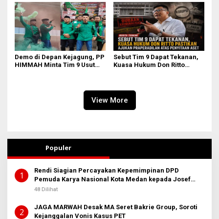
Demo di Depan Kejagung, PP
Sebut Tim 9 Dapat Tekanan,
HIMMAH Minta Tim 9 Usut
Kuasa Hukum Don Ritto
Tuntas Seluruh Dugaan
Pastikan Ajukan
Kasus Febrie Adriansyah
Praperadilan atas Penyitaan
Aset
View More
Populer
Rendi Siagian Percayakan Kepemimpinan DPD
1
Pemuda Karya Nasional Kota Medan kepada Josef
Sembiring
48 Dilihat
JAGA MARWAH Desak MA Seret Bakrie Group, Soroti
2
Kejanggalan Vonis Kasus PET