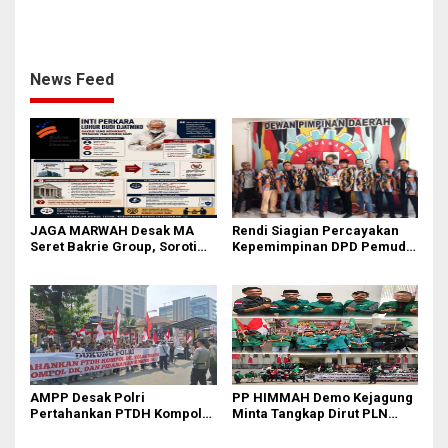
Tuntas Seluruh Dugaan
Pastikan Ajukan
Kasus Febrie Adriansyah
Praperadilan atas Penyitaan
Aset
News Feed
JAGA MARWAH Desak MA
Rendi Siagian Percayakan
Seret Bakrie Group, Soroti
Kepemimpinan DPD Pemuda
Kejanggalan Vonis Kasus
Karya Nasional Kota Medan
PET
kepada Josef Sembiring
AMPP Desak Polri
PP HIMMAH Demo Kejagung
Pertahankan PTDH Kompol
Minta Tangkap Dirut PLN
DK dan Tolak Upaya Banding
Darmawan Prasodjo