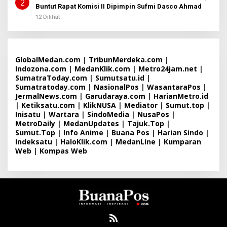
2
Buntut Rapat Komisi II Dipimpin Sufmi Dasco Ahmad
12 Dilihat
GlobalMedan.com
|
TribunMerdeka.com
|
Indozona.com
|
MedanKlik.com
|
Metro24jam.net
|
SumatraToday.com
|
Sumutsatu.id
|
Sumatratoday.com
|
NasionalPos
|
WasantaraPos
|
JermalNews.com
|
Garudaraya.com
|
HarianMetro.id
|
Ketiksatu.com
|
KlikNUSA
|
Mediator
|
Sumut.top
|
Inisatu
|
Wartara
|
SindoMedia
|
NusaPos
|
MetroDaily
|
MedanUpdates
|
Tajuk.Top
|
Sumut.Top
|
Info Anime
|
Buana Pos
|
Harian Sindo
|
Indeksatu
|
HaloKlik.com
|
MedanLine
|
Kumparan
Web
|
Kompas Web