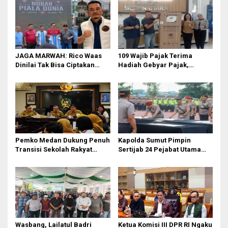
JAGA MARWAH: Rico Waas
109 Wajib Pajak Terima
Dinilai Tak Bisa Ciptakan
Hadiah Gebyar Pajak,
Kerukunan, DPRD Medan
Samsat Medan Utara Ajak
Jangan Bungkam
Masyarakat Bayar PKB Tepat
Waktu
Pemko Medan Dukung Penuh
Kapolda Sumut Pimpin
Transisi Sekolah Rakyat
Sertijab 24 Pejabat Utama
Permanen
dan Kapolres
Wasbang, Lailatul Badri
Ketua Komisi III DPR RI Ngaku