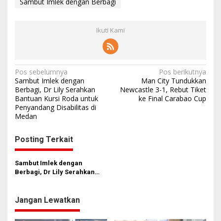
Sambut Imlek dengan Berbagi
Ikuti Kami
N
Pos sebelumnya
Pos berikutnya
Sambut Imlek dengan
Man City Tundukkan
a
Berbagi, Dr Lily Serahkan
Newcastle 3-1, Rebut Tiket
Bantuan Kursi Roda untuk
ke Final Carabao Cup
v
Penyandang Disabilitas di
i
Medan
g
Posting Terkait
a
s
Sambut Imlek dengan
i
Berbagi, Dr Lily Serahkan
Bantuan Kursi Roda untuk
p
Penyandang Disabilitas di
o
Medan
Jangan Lewatkan
s