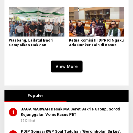
Permanen
dan Kapolres
Wasbang, Lailatul Badri
Ketua Komisi III DPR RI Ngaku
Sampaikan Hak dan
Ada Bunker Lain di Kasus
Kewajiban Warga Negara
Jampidsus
View More
Populer
JAGA MARWAH Desak MA Seret Bakrie Group, Soroti
1
Kejanggalan Vonis Kasus PET
37 Dilihat
PDIP Somasi KWP Soal Tuduhan ‘Gerombolan Sirkus’,