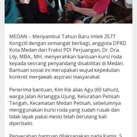
a
g
i
,
D
r
MEDAN – Menyambut Tahun Baru Imlek 2577
L
Kongzili dengan semangat berbagi, anggota DPRD
i
l
Kota Medan dari Fraksi PDI Perjuangan, Dr. Dra.
y
Lily, MBA., MH, menyerahkan bantuan kursi roda
S
kepada seorang penyandang disabilitas di Medan.
e
Bantuan sosial ini merupakan wujud kepedulian
r
konkret menjawab aspirasi masyarakat.
a
h
k
Penerima bantuan, Kim Kie alias Agu (60 tahun),
a
warga Jalan Airlangga Ujung, Kelurahan Petisah
n
Tengah, Kecamatan Medan Petisah, sebelumnya
B
menggunakan kursi roda yang sudah rusak dan
a
n
tidak layak pakai meski telah berulang kali
t
diperbaiki.
u
a
Penyerahan bantuan dilaksanakan pada Kamis, 5
n