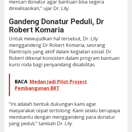
D
mencari donatur agar bantuan bisa segera
i
direalisasikan,” ujar Dr. Lily.
s
a
Gandeng Donatur Peduli, Dr
b
i
Robert Komaria
l
i
Untuk mewujudkan hal tersebut, Dr. Lily
t
menggandeng Dr Robert Komaria, seorang
a
filantropis yang aktif dalam kegiatan sosial. Dr.
s
Robert dikenal konsisten dalam program bantuan
d
kursi roda bagi penyandang disabilitas.
i
M
e
d
BACA
Medan Jadi Pilot Project
a
Pembangunan BRT
n
“Ini adalah bentuk dukungan kami agar
masyarakat cepat tertolong. Kami selalu berupaya
membantu dengan menggandeng para donatur
yang peduli,” tambah Dr. Lily.