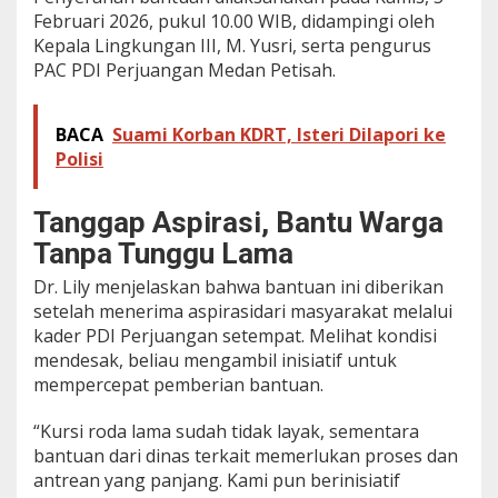
Februari 2026, pukul 10.00 WIB, didampingi oleh
K
u
Kepala Lingkungan III, M. Yusri, serta pengurus
r
PAC PDI Perjuangan Medan Petisah.
s
i
R
BACA
Suami Korban KDRT, Isteri Dilapori ke
o
Polisi
d
a
u
Tanggap Aspirasi, Bantu Warga
n
t
Tanpa Tunggu Lama
u
k
Dr. Lily menjelaskan bahwa bantuan ini diberikan
P
setelah menerima aspirasidari masyarakat melalui
e
kader PDI Perjuangan setempat. Melihat kondisi
n
mendesak, beliau mengambil inisiatif untuk
y
a
mempercepat pemberian bantuan.
n
d
“Kursi roda lama sudah tidak layak, sementara
a
bantuan dari dinas terkait memerlukan proses dan
n
antrean yang panjang. Kami pun berinisiatif
g