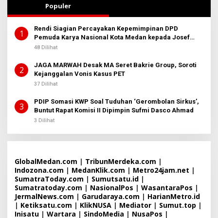
Populer
K
S
I
2
Rendi Siagian Percayakan Kepemimpinan DPD
1
Pemuda Karya Nasional Kota Medan kepada Josef
Sembiring
48 Dilihat
JAGA MARWAH Desak MA Seret Bakrie Group, Soroti
2
Kejanggalan Vonis Kasus PET
37 Dilihat
PDIP Somasi KWP Soal Tuduhan ‘Gerombolan Sirkus’,
3
Buntut Rapat Komisi II Dipimpin Sufmi Dasco Ahmad
3 Dilihat
GlobalMedan.com
|
TribunMerdeka.com
|
Indozona.com
|
MedanKlik.com
|
Metro24jam.net
|
SumatraToday.com
|
Sumutsatu.id
|
Sumatratoday.com
|
NasionalPos
|
WasantaraPos
|
JermalNews.com
|
Garudaraya.com
|
HarianMetro.id
|
Ketiksatu.com
|
KlikNUSA
|
Mediator
|
Sumut.top
|
Inisatu
|
Wartara
|
SindoMedia
|
NusaPos
|