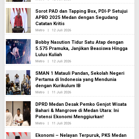
K
L
S
E
Sorot PAD dan Tapping Box, PDI-P Setujui
I
H
2
APBD 2025 Medan dengan Segudang
R
E
Catatan Kritis
D
A
Metro
|
12 Juli 2026
O
K
L
S
E
Bobby Nasution Tidur Satu Atap dengan
I
H
2
5.575 Pramuka, Janjikan Beasiswa Hingga
R
E
Lulus Kuliah
D
A
Metro
|
12 Juli 2026
O
K
L
S
E
SMAN 1 Matauli Pandan, Sekolah Negeri
I
H
2
Pertama di Indonesia yang Mendunia
R
E
dengan Kurikulum IB
D
A
Metro
|
11 Juli 2026
O
K
L
S
E
DPRD Medan Desak Pemko Genjot Wisata
I
H
2
Bahari & Mangrove di Medan Utara: Ini
R
E
Potensi Ekonomi Menggiurkan!
D
A
Metro
|
11 Juli 2026
O
K
L
S
E
Ekonomi – Nelayan Terpuruk, PKS Medan
I
H