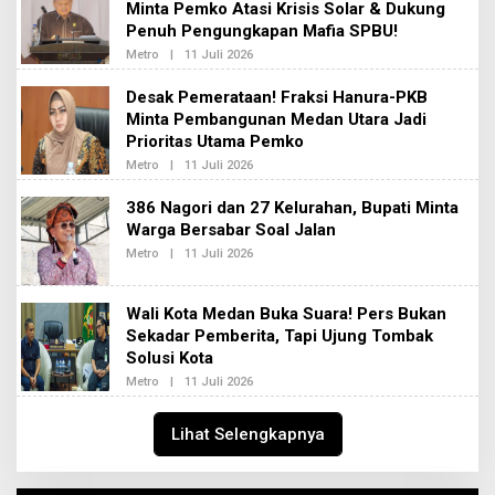
2
Minta Pemko Atasi Krisis Solar & Dukung
R
E
Penuh Pengungkapan Mafia SPBU!
D
A
Metro
|
11 Juli 2026
O
K
L
S
E
Desak Pemerataan! Fraksi Hanura-PKB
I
H
2
Minta Pembangunan Medan Utara Jadi
R
E
Prioritas Utama Pemko
D
A
Metro
|
11 Juli 2026
O
K
L
S
E
386 Nagori dan 27 Kelurahan, Bupati Minta
I
H
2
Warga Bersabar Soal Jalan
R
E
Metro
|
11 Juli 2026
O
D
L
A
E
K
H
S
Wali Kota Medan Buka Suara! Pers Bukan
R
I
E
Sekadar Pemberita, Tapi Ujung Tombak
2
D
Solusi Kota
A
K
Metro
|
11 Juli 2026
O
S
L
I
E
2
H
Lihat Selengkapnya
R
E
D
A