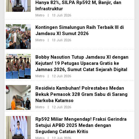
Hanya 82%, SILPA Rp592 M, Banjir, dan
D
Infrastruktur
A
K
Metro
|
13 Juli 2026
O
S
L
I
E
2
Kontingen Simalungun Raih Terbaik III di
H
Jamdasu XI Sumut 2026
R
E
Metro
|
13 Juli 2026
O
D
L
A
E
K
H
S
Bobby Nasution Tutup Jamdasu XI dengan
R
I
E
Kejutan! 19 Petugas Upacara Gratis ke
2
D
Jamnas 2026, Sumut Catat Sejarah Digital
A
K
Metro
|
12 Juli 2026
O
S
L
I
E
Residivis Kambuhan! Polrestabes Medan
2
H
Bekuk Pemasok 328 Gram Sabu di Sarang
R
E
Narkoba Katamso
D
A
Metro
|
12 Juli 2026
O
K
L
S
E
Rp592 Miliar Mengendap! Fraksi Gerindra
I
H
2
Setujui APBD 2025 Medan dengan
R
E
Segudang Catatan Kritis
D
A
Metro
|
12 Juli 2026
O