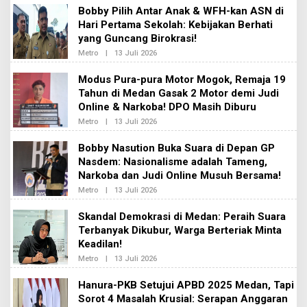
S
E
Bobby Pilih Antar Anak & WFH-kan ASN di
I
H
2
Hari Pertama Sekolah: Kebijakan Berhati
R
E
yang Guncang Birokrasi!
D
A
Metro
|
13 Juli 2026
O
K
L
S
E
Modus Pura-pura Motor Mogok, Remaja 19
I
H
2
Tahun di Medan Gasak 2 Motor demi Judi
R
E
Online & Narkoba! DPO Masih Diburu
D
A
Metro
|
13 Juli 2026
O
K
L
S
E
Bobby Nasution Buka Suara di Depan GP
I
H
2
Nasdem: Nasionalisme adalah Tameng,
R
E
Narkoba dan Judi Online Musuh Bersama!
D
A
Metro
|
13 Juli 2026
O
K
L
S
E
Skandal Demokrasi di Medan: Peraih Suara
I
H
2
Terbanyak Dikubur, Warga Berteriak Minta
R
E
Keadilan!
D
A
Metro
|
13 Juli 2026
O
K
L
S
E
Hanura-PKB Setujui APBD 2025 Medan, Tapi
I
H
2
Sorot 4 Masalah Krusial: Serapan Anggaran
R
E