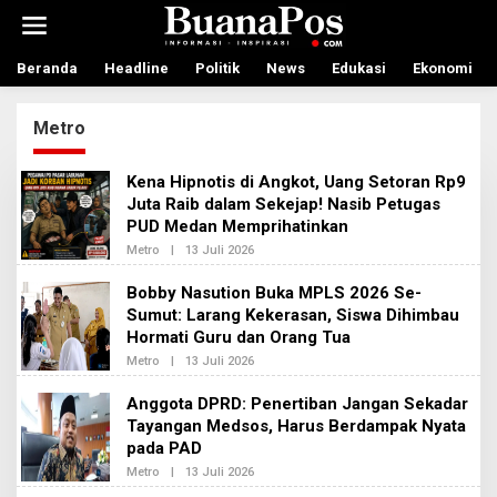
L
e
w
a
Beranda
Headline
Politik
News
Edukasi
Ekonomi
t
i
Metro
k
e
k
Kena Hipnotis di Angkot, Uang Setoran Rp9
o
Juta Raib dalam Sekejap! Nasib Petugas
n
PUD Medan Memprihatinkan
t
e
Metro
|
13 Juli 2026
O
n
L
E
Bobby Nasution Buka MPLS 2026 Se-
H
Sumut: Larang Kekerasan, Siswa Dihimbau
R
E
Hormati Guru dan Orang Tua
D
A
Metro
|
13 Juli 2026
O
K
L
S
E
Anggota DPRD: Penertiban Jangan Sekadar
I
H
2
Tayangan Medsos, Harus Berdampak Nyata
R
E
pada PAD
D
A
Metro
|
13 Juli 2026
O
K
L