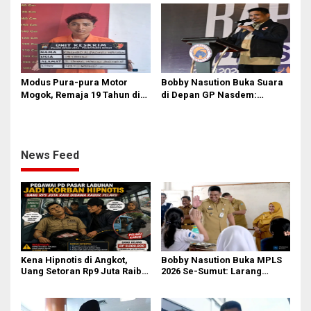
Nyata pada PAD
Berhati yang Guncang
Birokrasi!
Modus Pura-pura Motor
Bobby Nasution Buka Suara
Mogok, Remaja 19 Tahun di
di Depan GP Nasdem:
Medan Gasak 2 Motor demi
Nasionalisme adalah
Judi Online & Narkoba! DPO
Tameng, Narkoba dan Judi
Masih Diburu
Online Musuh Bersama!
News Feed
Kena Hipnotis di Angkot,
Bobby Nasution Buka MPLS
Uang Setoran Rp9 Juta Raib
2026 Se-Sumut: Larang
dalam Sekejap! Nasib
Kekerasan, Siswa Dihimbau
Petugas PUD Medan
Hormati Guru dan Orang Tua
Memprihatinkan