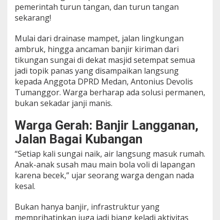
pemerintah turun tangan, dan turun tangan
A
!
sekarang!
D
e
Mulai dari drainase mampet, jalan lingkungan
w
ambruk, hingga ancaman banjir kiriman dari
a
tikungan sungai di dekat masjid setempat semua
n
M
jadi topik panas yang disampaikan langsung
a
kepada Anggota DPRD Medan, Antonius Devolis
r
Tumanggor. Warga berharap ada solusi permanen,
e
bukan sekadar janji manis.
t
G
Warga Gerah: Banjir Langganan,
a
r
Jalan Bagai Kubangan
a
n
“Setiap kali sungai naik, air langsung masuk rumah.
s
Anak-anak susah mau main bola voli di lapangan
i
karena becek,” ujar seorang warga dengan nada
J
a
kesal.
l
a
Bukan hanya banjir, infrastruktur yang
n
memprihatinkan juga jadi biang keladi aktivitas
&