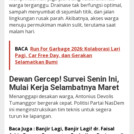
warga terganggu. Drainase tak berfungsi optimal,
D
r
sampah menyumbat di sejumlah titik, dan jalan
a
lingkungan rusak parah. Akibatnya, akses warga
i
menuju permukiman makin sulit, terutama saat
n
malam hari.
a
s
e
BACA
Run For Garbage 2026: Kolaborasi Lari
T
u
Pagi, Car Free Day, dan Gerakan
n
Selamatkan Bumi
t
a
s
Dewan Gercep! Survei Senin Ini,
,
Mulai Kerja Selambatnya Maret
W
a
Menanggapi desakan warga, Antonius Devolis
r
g
Tumanggor bergerak cepat. Politisi Partai NasDem
a
ini menginstruksikan tim teknis untuk segera
D
turun ke lapangan.
e
s
Baca Juga : Banjir Lagi, Banjir Lagi! dr. Faisal
a