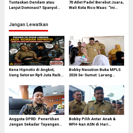
Tuntaskan Dendam atau
70 Atlet Padel Berebut Juara,
Birokrasi!
Lanjut Dominasi? Spanyol
Wali Kota Rico Waas: “Ini
dan Prancis Berebut Tiket
Energi Baru Bangun Kota!”
Final
Jangan Lewatkan
Kena Hipnotis di Angkot,
Bobby Nasution Buka MPLS
Uang Setoran Rp9 Juta Raib
2026 Se-Sumut: Larang
dalam Sekejap! Nasib
Kekerasan, Siswa Dihimbau
Petugas PUD Medan
Hormati Guru dan Orang Tua
Memprihatinkan
Anggota DPRD: Penertiban
Bobby Pilih Antar Anak &
Jangan Sekadar Tayangan
WFH-kan ASN di Hari
Medsos, Harus Berdampak
Pertama Sekolah: Kebijakan