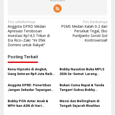
N
Pos sebelumnya
Pos berikutnya
Anggota DPRD Medan
PSMS Medan Kalah 0-2 dari
a
Apresiasi Terobosan
Persekat Tegal, Eko
Investasi Rp14,5 Triliun di
Purdjianto Soroti Gol
v
Era Rico–Zaki: “Ini Efek
Kontroversial!
i
Domino untuk Rakyat”
g
Posting Terkait
a
s
Kena Hipnotis di Angkot,
Bobby Nasution Buka MPLS
i
Uang Setoran Rp9 Juta Raib
2026 Se-Sumut: Larang
dalam Sekejap! Nasib
Kekerasan, Siswa Dihimbau
p
Petugas PUD Medan
Hormati Guru dan Orang Tua
Anggota DPRD: Penertiban
Bukan Cuma Rapat & Tanda
o
Memprihatinkan
Jangan Sekadar Tayangan
Tangan! Gubsu Bobby
s
Medsos, Harus Berdampak
Nasution Ungkap Borok
Nyata pada PAD
Komite Sekolah, Minta
Bobby Pilih Antar Anak &
Messi dan Bellingham di
Kadisdik Awasi Ketat!
WFH-kan ASN di Hari
Tengah Sejarah Rivalitas
Pertama Sekolah: Kebijakan
Berhati yang Guncang