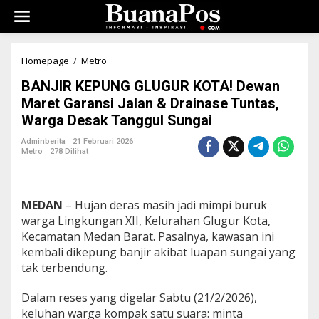
L
e
w
a
t
Homepage
/
Metro
B
i
A
k
BANJIR KEPUNG GLUGUR KOTA! Dewan
N
e
J
Maret Garansi Jalan & Drainase Tuntas,
k
I
Warga Desak Tanggul Sungai
o
R
n
K
Adminberita
21 Februari 2026
t
E
Metro
278 Dilihat
e
P
n
U
N
G
MEDAN
– Hujan deras masih jadi mimpi buruk
G
warga Lingkungan XII, Kelurahan Glugur Kota,
L
Kecamatan Medan Barat. Pasalnya, kawasan ini
U
kembali dikepung banjir akibat luapan sungai yang
G
U
tak terbendung.
R
K
Dalam reses yang digelar Sabtu (21/2/2026),
O
keluhan warga kompak satu suara: minta
T