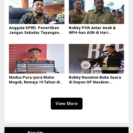
Anggota DPRD: Penertiban
Bobby Pilih Antar Anak &
Jangan Sekadar Tayangan
WFH-kan ASN di Hari
Medsos, Harus Berdampak
Pertama Sekolah: Kebijakan
Nyata pada PAD
Berhati yang Guncang
Birokrasi!
Modus Pura-pura Motor
Bobby Nasution Buka Suara
Mogok, Remaja 19 Tahun di
di Depan GP Nasdem:
Medan Gasak 2 Motor demi
Nasionalisme adalah
Judi Online & Narkoba! DPO
Tameng, Narkoba dan Judi
Masih Diburu
Online Musuh Bersama!
View More
Populer