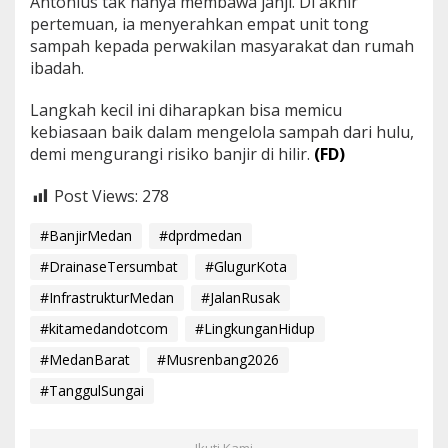
Antonius tak hanya membawa janji. Di akhir
pertemuan, ia menyerahkan empat unit tong
sampah kepada perwakilan masyarakat dan rumah
ibadah.
Langkah kecil ini diharapkan bisa memicu
kebiasaan baik dalam mengelola sampah dari hulu,
demi mengurangi risiko banjir di hilir.
(FD)
Post Views:
278
#BanjirMedan
#dprdmedan
#DrainaseTersumbat
#GlugurKota
#InfrastrukturMedan
#JalanRusak
#kitamedandotcom
#LingkunganHidup
#MedanBarat
#Musrenbang2026
#TanggulSungai
Ikuti Kami