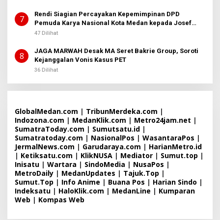
Rendi Siagian Percayakan Kepemimpinan DPD
7
Pemuda Karya Nasional Kota Medan kepada Josef
Sembiring
47 Dilihat
JAGA MARWAH Desak MA Seret Bakrie Group, Soroti
8
Kejanggalan Vonis Kasus PET
36 Dilihat
GlobalMedan.com
|
TribunMerdeka.com
|
Indozona.com
|
MedanKlik.com
|
Metro24jam.net
|
SumatraToday.com
|
Sumutsatu.id
|
Sumatratoday.com
|
NasionalPos
|
WasantaraPos
|
JermalNews.com
|
Garudaraya.com
|
HarianMetro.id
|
Ketiksatu.com
|
KlikNUSA
|
Mediator
|
Sumut.top
|
Inisatu
|
Wartara
|
SindoMedia
|
NusaPos
|
MetroDaily
|
MedanUpdates
|
Tajuk.Top
|
Sumut.Top
|
Info Anime
|
Buana Pos
|
Harian Sindo
|
Indeksatu
|
HaloKlik.com
|
MedanLine
|
Kumparan
Web
|
Kompas Web