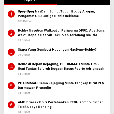
Ujug-Ujug NasDem Sumut Tuduh Bobby Arogan,
1
Pengamat USU Curiga Bisnis Reklame
108 Dilihat
Bobby Nasution Walkout di Paripurna DPRD, Ade Jona:
2
Waktu Kepala Daerah Tak Boleh Terbuang Sia-sia
99 Dilihat
Siapa Yang Gembosi Hubungan NasDem-Bobby?
3
79 Dilihat
Demo di Depan Kejagung, PP HIMMAH Minta Tim 9
4
Usut Tuntas Seluruh Dugaan Kasus Febrie Adriansyah
64 Dilihat
PP HIMMAH Demo Kejagung Minta Tangkap Dirut PLN
5
Darmawan Prasodjo
64 Dilihat
AMPP Desak Polri Pertahankan PTDH Kompol DK dan
6
Tolak Upaya Banding
63 Dilihat