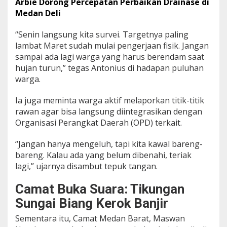
k
Arbie Dorong Percepatan Perbaikan Drainase di
T
Medan Deli
a
n
“Senin langsung kita survei. Targetnya paling
g
lambat Maret sudah mulai pengerjaan fisik. Jangan
g
u
sampai ada lagi warga yang harus berendam saat
l
hujan turun,” tegas Antonius di hadapan puluhan
S
warga.
u
n
Ia juga meminta warga aktif melaporkan titik-titik
g
a
rawan agar bisa langsung diintegrasikan dengan
i
Organisasi Perangkat Daerah (OPD) terkait.
“Jangan hanya mengeluh, tapi kita kawal bareng-
bareng. Kalau ada yang belum dibenahi, teriak
lagi,” ujarnya disambut tepuk tangan.
Camat Buka Suara: Tikungan
Sungai Biang Kerok Banjir
Sementara itu, Camat Medan Barat, Maswan