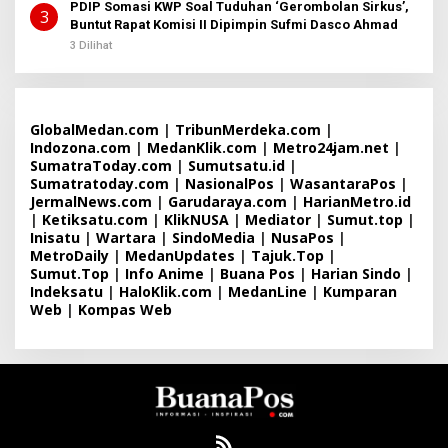
PDIP Somasi KWP Soal Tuduhan ‘Gerombolan Sirkus’,
3
Buntut Rapat Komisi II Dipimpin Sufmi Dasco Ahmad
3 Dilihat
GlobalMedan.com
|
TribunMerdeka.com
|
Indozona.com
|
MedanKlik.com
|
Metro24jam.net
|
SumatraToday.com
|
Sumutsatu.id
|
Sumatratoday.com
|
NasionalPos
|
WasantaraPos
|
JermalNews.com
|
Garudaraya.com
|
HarianMetro.id
|
Ketiksatu.com
|
KlikNUSA
|
Mediator
|
Sumut.top
|
Inisatu
|
Wartara
|
SindoMedia
|
NusaPos
|
MetroDaily
|
MedanUpdates
|
Tajuk.Top
|
Sumut.Top
|
Info Anime
|
Buana Pos
|
Harian Sindo
|
Indeksatu
|
HaloKlik.com
|
MedanLine
|
Kumparan
Web
|
Kompas Web