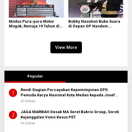
Modus Pura-pura Motor
Bobby Nasution Buka Suara
Mogok, Remaja 19 Tahun di
di Depan GP Nasdem:
Medan Gasak 2 Motor demi
Nasionalisme adalah
Judi Online & Narkoba! DPO
Tameng, Narkoba dan Judi
Masih Diburu
Online Musuh Bersama!
View More
Populer
Rendi Siagian Percayakan Kepemimpinan DPD
1
Pemuda Karya Nasional Kota Medan kepada Josef
Sembiring
47 Dilihat
JAGA MARWAH Desak MA Seret Bakrie Group, Soroti
2
Kejanggalan Vonis Kasus PET
36 Dilihat