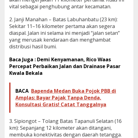
a
b
vital sebagai penghubung antar kecamatan.
a
r
2. Janji Manahan – Batas Labuhanbatu (23 km):
Sekitar 11–16 kilometer pertama akan segera
diaspal. Jalan ini selama ini menjadi “jalan setan”
yang merusak kendaraan dan menghambat
distribusi hasil bumi.
Baca Juga : Demi Kenyamanan, Rico Waas
Percepat Perbaikan Jalan dan Drainase Pasar
Kwala Bekala
BACA
Bapenda Medan Buka Pojok PBB di
Amplas: Bayar Pajak Tanpa Denda,
Konsultasi Gratis! Catat Tanggalnya
3. Sipiongot – Tolang Batas Tapanuli Selatan (16
km): Sepanjang 12 kilometer akan ditangani,
membuka konektivitas dengan daerah tetangga.