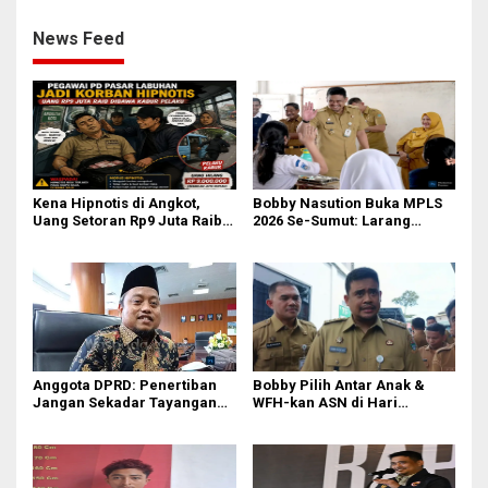
Masih Diburu
Online Musuh Bersama!
News Feed
Kena Hipnotis di Angkot,
Bobby Nasution Buka MPLS
Uang Setoran Rp9 Juta Raib
2026 Se-Sumut: Larang
dalam Sekejap! Nasib
Kekerasan, Siswa Dihimbau
Petugas PUD Medan
Hormati Guru dan Orang Tua
Memprihatinkan
Anggota DPRD: Penertiban
Bobby Pilih Antar Anak &
Jangan Sekadar Tayangan
WFH-kan ASN di Hari
Medsos, Harus Berdampak
Pertama Sekolah: Kebijakan
Nyata pada PAD
Berhati yang Guncang
Birokrasi!