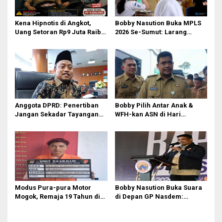
Kena Hipnotis di Angkot,
Bobby Nasution Buka MPLS
Uang Setoran Rp9 Juta Raib
2026 Se-Sumut: Larang
dalam Sekejap! Nasib
Kekerasan, Siswa Dihimbau
Petugas PUD Medan
Hormati Guru dan Orang Tua
Memprihatinkan
Anggota DPRD: Penertiban
Bobby Pilih Antar Anak &
Jangan Sekadar Tayangan
WFH-kan ASN di Hari
Medsos, Harus Berdampak
Pertama Sekolah: Kebijakan
Nyata pada PAD
Berhati yang Guncang
Birokrasi!
Modus Pura-pura Motor
Bobby Nasution Buka Suara
Mogok, Remaja 19 Tahun di
di Depan GP Nasdem:
Medan Gasak 2 Motor demi
Nasionalisme adalah
Judi Online & Narkoba! DPO
Tameng, Narkoba dan Judi