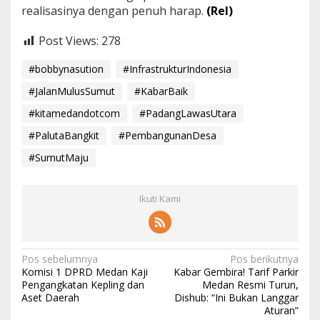
realisasinya dengan penuh harap.
(Rel)
Post Views:
278
#bobbynasution
#InfrastrukturIndonesia
#JalanMulusSumut
#KabarBaik
#kitamedandotcom
#PadangLawasUtara
#PalutaBangkit
#PembangunanDesa
#SumutMaju
Ikuti Kami
N
Pos sebelumnya
Pos berikutnya
Komisi 1 DPRD Medan Kaji
Kabar Gembira! Tarif Parkir
a
Pengangkatan Kepling dan
Medan Resmi Turun,
Aset Daerah
Dishub: “Ini Bukan Langgar
v
Aturan”