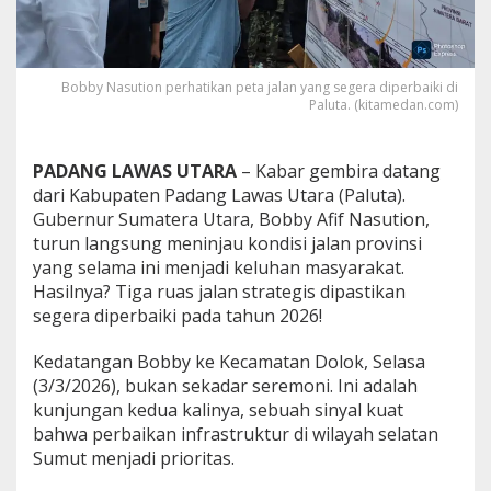
u
n
g
k
Bobby Nasution perhatikan peta jalan yang segera diperbaiki di
e
Paluta. (kitamedan.com)
P
a
l
PADANG LAWAS UTARA
– Kabar gembira datang
u
dari Kabupaten Padang Lawas Utara (Paluta).
t
a
Gubernur Sumatera Utara, Bobby Afif Nasution,
!
turun langsung meninjau kondisi jalan provinsi
3
yang selama ini menjadi keluhan masyarakat.
J
Hasilnya? Tiga ruas jalan strategis dipastikan
a
l
segera diperbaiki pada tahun 2026!
a
n
Kedatangan Bobby ke Kecamatan Dolok, Selasa
P
(3/3/2026), bukan sekadar seremoni. Ini adalah
r
kunjungan kedua kalinya, sebuah sinyal kuat
o
v
bahwa perbaikan infrastruktur di wilayah selatan
i
Sumut menjadi prioritas.
n
s