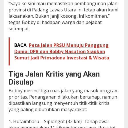
“Saya ke sini mau memastikan pembangunan jalan
i
provinsi di Padang Lawas Utara ini tetap akan kami
S
i
laksanakan. Bukan janji kosong, ini komitmen,”
a
tegas Bobby di hadapan warga dan pejabat
p
setempat.
M
u
l
BACA
Peta Jalan PRSU Menuju Panggung
u
Dunia: DPR dan Bobby Nasution Siapkan
s
2
Sumut Jadi Primadona Investasi & Wisata
0
2
6
Tiga Jalan Kritis yang Akan
,
Disulap
W
a
Bobby merinci tiga ruas jalan yang masuk program
r
prioritas. Penanganan dilakukan bertahap, namun
g
a
dipastikan langsung menyentuh titik-titik kritis
T
yang paling dibutuhkan masyarakat:
a
k
1. Hutaimbaru – Sipiongot (32 km): Tahap awal
S
akan mengerjakan 11 kilometer pertama. Ruas ini