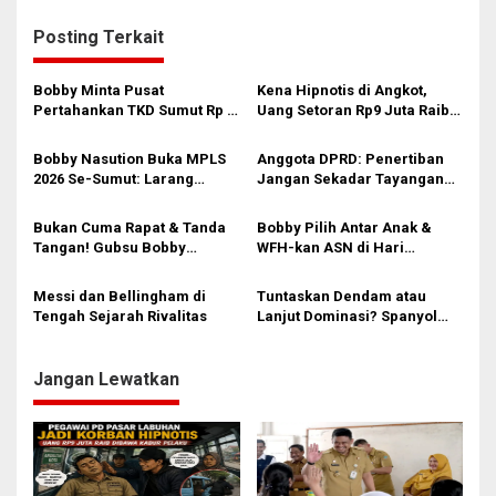
i
g
Posting Terkait
a
s
Bobby Minta Pusat
Kena Hipnotis di Angkot,
Pertahankan TKD Sumut Rp 6
Uang Setoran Rp9 Juta Raib
i
T di 2027
dalam Sekejap! Nasib
Petugas PUD Medan
p
Bobby Nasution Buka MPLS
Anggota DPRD: Penertiban
Memprihatinkan
2026 Se-Sumut: Larang
Jangan Sekadar Tayangan
o
Kekerasan, Siswa Dihimbau
Medsos, Harus Berdampak
s
Hormati Guru dan Orang Tua
Nyata pada PAD
Bukan Cuma Rapat & Tanda
Bobby Pilih Antar Anak &
Tangan! Gubsu Bobby
WFH-kan ASN di Hari
Nasution Ungkap Borok
Pertama Sekolah: Kebijakan
Komite Sekolah, Minta
Berhati yang Guncang
Messi dan Bellingham di
Tuntaskan Dendam atau
Kadisdik Awasi Ketat!
Birokrasi!
Tengah Sejarah Rivalitas
Lanjut Dominasi? Spanyol
dan Prancis Berebut Tiket
Final
Jangan Lewatkan