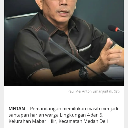
l
i
r
R
u
s
a
k
P
u
l
u
h
a
n
T
a
h
Paul Mei Anton Simanjuntak. (Ist)
u
n
,
MEDAN
– Pemandangan memilukan masih menjadi
P
santapan harian warga Lingkungan 4 dan 5,
a
Kelurahan Mabar Hilir, Kecamatan Medan Deli.
u
l