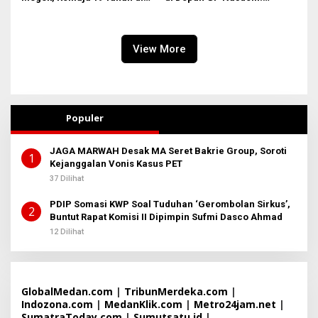
Medan Gasak 2 Motor demi
Nasionalisme adalah
Judi Online & Narkoba! DPO
Tameng, Narkoba dan Judi
Masih Diburu
Online Musuh Bersama!
View More
Populer
JAGA MARWAH Desak MA Seret Bakrie Group, Soroti
1
Kejanggalan Vonis Kasus PET
37 Dilihat
PDIP Somasi KWP Soal Tuduhan ‘Gerombolan Sirkus’,
2
Buntut Rapat Komisi II Dipimpin Sufmi Dasco Ahmad
12 Dilihat
GlobalMedan.com
|
TribunMerdeka.com
|
Indozona.com
|
MedanKlik.com
|
Metro24jam.net
|
SumatraToday.com
|
Sumutsatu.id
|