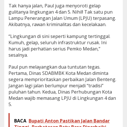
u
Tak hanya jalan, Paul juga menyoroti gelap
gulitanya lingkungan 4 dan 5. Nihil! Tak satu pun
Lampu Penerangan Jalan Umum (LPJU) terpasang.
Akibatnya, rawan kriminalitas dan kecelakaan.
“Lingkungan di sini seperti kampung tertinggal.
Kumuh, gelap, seluruh infrastruktur rusak. Ini
harus jadi perhatian serius Pemko Medan,”
sesalnya.
Paul pun melayangkan dua tuntutan tegas.
Pertama, Dinas SDABMBK Kota Medan diminta
segera memprioritaskan perbaikan Jalan Benteng.
Jangan lagi jalan berlumpur menjadi “tradisi”
puluhan tahun. Kedua, Dinas Perhubungan Kota
Medan wajib memasang LPJU di Lingkungan 4 dan
5.
BACA
Bupati Anton Pastikan Jalan Bandar
Tinggi–Perbatasan Batu Bara Diperbaiki