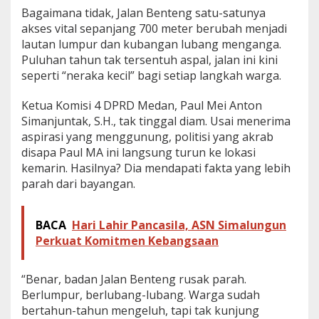
S
Bagaimana tidak, Jalan Benteng satu-satunya
i
akses vital sepanjang 700 meter berubah menjadi
m
lautan lumpur dan kubangan lubang menganga.
a
Puluhan tahun tak tersentuh aspal, jalan ini kini
n
j
seperti “neraka kecil” bagi setiap langkah warga.
u
n
Ketua Komisi 4 DPRD Medan, Paul Mei Anton
t
Simanjuntak, S.H., tak tinggal diam. Usai menerima
a
aspirasi yang menggunung, politisi yang akrab
k
T
disapa Paul MA ini langsung turun ke lokasi
u
kemarin. Hasilnya? Dia mendapati fakta yang lebih
r
parah dari bayangan.
u
n
L
BACA
Hari Lahir Pancasila, ASN Simalungun
a
Perkuat Komitmen Kebangsaan
n
g
s
“Benar, badan Jalan Benteng rusak parah.
u
n
Berlumpur, berlubang-lubang. Warga sudah
g
bertahun-tahun mengeluh, tapi tak kunjung
: