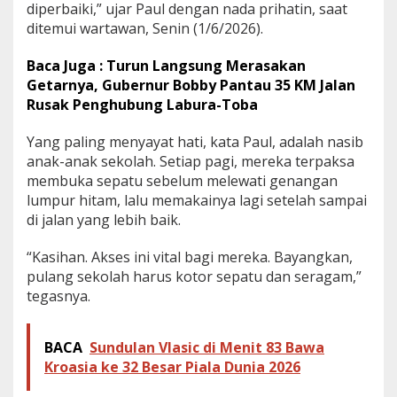
diperbaiki,” ujar Paul dengan nada prihatin, saat
A
ditemui wartawan, Senin (1/6/2026).
n
a
k
Baca Juga : Turun Langsung Merasakan
S
Getarnya, Gubernur Bobby Pantau 35 KM Jalan
e
Rusak Penghubung Labura-Toba
k
o
Yang paling menyayat hati, kata Paul, adalah nasib
l
a
anak-anak sekolah. Setiap pagi, mereka terpaksa
h
membuka sepatu sebelum melewati genangan
N
lumpur hitam, lalu memakainya lagi setelah sampai
e
di jalan yang lebih baik.
k
a
t
“Kasihan. Akses ini vital bagi mereka. Bayangkan,
B
pulang sekolah harus kotor sepatu dan seragam,”
u
tegasnya.
k
a
S
BACA
Sundulan Vlasic di Menit 83 Bawa
e
p
Kroasia ke 32 Besar Piala Dunia 2026
a
t