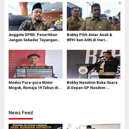
Petugas PUD Medan
Hormati Guru dan Orang Tua
Memprihatinkan
Anggota DPRD: Penertiban
Bobby Pilih Antar Anak &
Jangan Sekadar Tayangan
WFH-kan ASN di Hari
Medsos, Harus Berdampak
Pertama Sekolah: Kebijakan
Nyata pada PAD
Berhati yang Guncang
Birokrasi!
Modus Pura-pura Motor
Bobby Nasution Buka Suara
Mogok, Remaja 19 Tahun di
di Depan GP Nasdem:
Medan Gasak 2 Motor demi
Nasionalisme adalah
Judi Online & Narkoba! DPO
Tameng, Narkoba dan Judi
Masih Diburu
Online Musuh Bersama!
News Feed