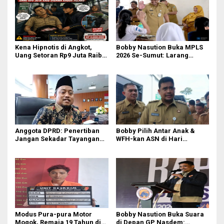
Kena Hipnotis di Angkot,
Bobby Nasution Buka MPLS
Uang Setoran Rp9 Juta Raib
2026 Se-Sumut: Larang
dalam Sekejap! Nasib
Kekerasan, Siswa Dihimbau
Petugas PUD Medan
Hormati Guru dan Orang Tua
Memprihatinkan
Anggota DPRD: Penertiban
Bobby Pilih Antar Anak &
Jangan Sekadar Tayangan
WFH-kan ASN di Hari
Medsos, Harus Berdampak
Pertama Sekolah: Kebijakan
Nyata pada PAD
Berhati yang Guncang
Birokrasi!
Modus Pura-pura Motor
Bobby Nasution Buka Suara
Mogok, Remaja 19 Tahun di
di Depan GP Nasdem: