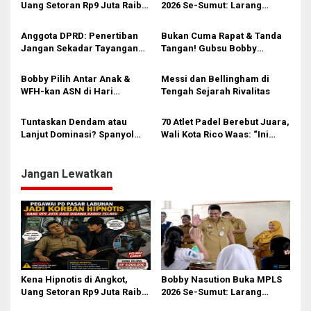
Uang Setoran Rp9 Juta Raib
2026 Se-Sumut: Larang
i
dalam Sekejap! Nasib
Kekerasan, Siswa Dihimbau
Petugas PUD Medan
Hormati Guru dan Orang Tua
p
Anggota DPRD: Penertiban
Bukan Cuma Rapat & Tanda
Memprihatinkan
Jangan Sekadar Tayangan
Tangan! Gubsu Bobby
o
Medsos, Harus Berdampak
Nasution Ungkap Borok
s
Nyata pada PAD
Komite Sekolah, Minta
Bobby Pilih Antar Anak &
Messi dan Bellingham di
Kadisdik Awasi Ketat!
WFH-kan ASN di Hari
Tengah Sejarah Rivalitas
Pertama Sekolah: Kebijakan
Berhati yang Guncang
Tuntaskan Dendam atau
70 Atlet Padel Berebut Juara,
Birokrasi!
Lanjut Dominasi? Spanyol
Wali Kota Rico Waas: “Ini
dan Prancis Berebut Tiket
Energi Baru Bangun Kota!”
Final
Jangan Lewatkan
Kena Hipnotis di Angkot,
Bobby Nasution Buka MPLS
Uang Setoran Rp9 Juta Raib
2026 Se-Sumut: Larang
dalam Sekejap! Nasib
Kekerasan, Siswa Dihimbau