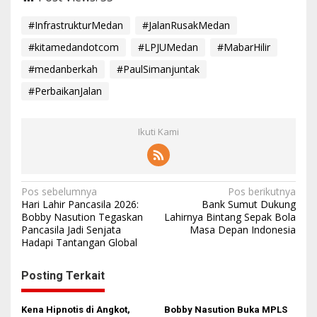
#InfrastrukturMedan
#JalanRusakMedan
#kitamedandotcom
#LPJUMedan
#MabarHilir
#medanberkah
#PaulSimanjuntak
#PerbaikanJalan
Ikuti Kami
N
Pos sebelumnya
Pos berikutnya
Hari Lahir Pancasila 2026:
Bank Sumut Dukung
a
Bobby Nasution Tegaskan
Lahirnya Bintang Sepak Bola
Pancasila Jadi Senjata
Masa Depan Indonesia
v
Hadapi Tantangan Global
i
g
Posting Terkait
a
s
Kena Hipnotis di Angkot,
Bobby Nasution Buka MPLS