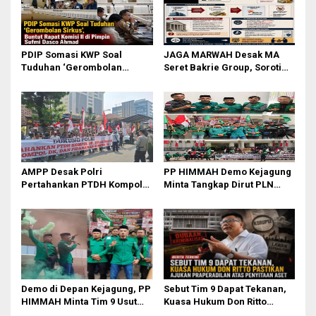
PDIP Somasi KWP Soal
JAGA MARWAH Desak MA
Tuduhan ‘Gerombolan
Seret Bakrie Group, Soroti
Sirkus’, Buntut Rapat Komisi
Kejanggalan Vonis Kasus
II Dipimpin Sufmi Dasco
PET
Ahmad
AMPP Desak Polri
PP HIMMAH Demo Kejagung
Pertahankan PTDH Kompol
Minta Tangkap Dirut PLN
DK dan Tolak Upaya Banding
Darmawan Prasodjo
Demo di Depan Kejagung, PP
Sebut Tim 9 Dapat Tekanan,
HIMMAH Minta Tim 9 Usut
Kuasa Hukum Don Ritto
Tuntas Seluruh Dugaan
Pastikan Ajukan