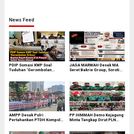
Kasus Febrie Adriansyah
Praperadilan atas Penyitaan
Aset
News Feed
PDIP Somasi KWP Soal
JAGA MARWAH Desak MA
Tuduhan ‘Gerombolan
Seret Bakrie Group, Soroti
Sirkus’, Buntut Rapat Komisi
Kejanggalan Vonis Kasus
II Dipimpin Sufmi Dasco
PET
Ahmad
AMPP Desak Polri
PP HIMMAH Demo Kejagung
Pertahankan PTDH Kompol
Minta Tangkap Dirut PLN
DK dan Tolak Upaya Banding
Darmawan Prasodjo