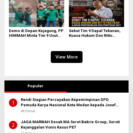
Demo di Depan Kejagung, PP
Sebut Tim 9 Dapat Tekanan,
HIMMAH Minta Tim 9 Usut
Kuasa Hukum Don Ritto
Tuntas Seluruh Dugaan
Pastikan Ajukan
Kasus Febrie Adriansyah
Praperadilan atas Penyitaan
Aset
View More
Populer
Rendi Siagian Percayakan Kepemimpinan DPD
1
Pemuda Karya Nasional Kota Medan kepada Josef
Sembiring
48 Dilihat
JAGA MARWAH Desak MA Seret Bakrie Group, Soroti
2
Kejanggalan Vonis Kasus PET