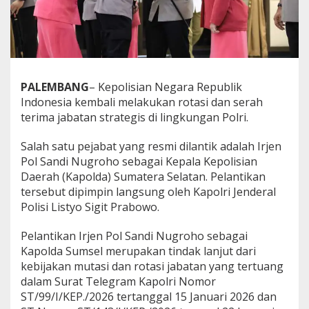
e
n
P
o
l
S
a
PALEMBANG
– Kepolisian Negara Republik
n
Indonesia kembali melakukan rotasi dan serah
d
terima jabatan strategis di lingkungan Polri.
i
N
u
Salah satu pejabat yang resmi dilantik adalah Irjen
g
Pol Sandi Nugroho sebagai Kepala Kepolisian
r
Daerah (Kapolda) Sumatera Selatan. Pelantikan
o
tersebut dipimpin langsung oleh Kapolri Jenderal
h
Polisi Listyo Sigit Prabowo.
o
R
e
Pelantikan Irjen Pol Sandi Nugroho sebagai
s
Kapolda Sumsel merupakan tindak lanjut dari
m
kebijakan mutasi dan rotasi jabatan yang tertuang
i
dalam Surat Telegram Kapolri Nomor
J
a
ST/99/I/KEP./2026 tertanggal 15 Januari 2026 dan
b