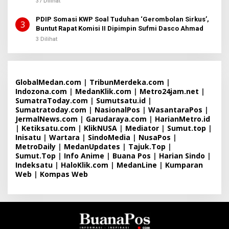
37 Dilihat
PDIP Somasi KWP Soal Tuduhan ‘Gerombolan Sirkus’,
3
Buntut Rapat Komisi II Dipimpin Sufmi Dasco Ahmad
3 Dilihat
GlobalMedan.com
|
TribunMerdeka.com
|
Indozona.com
|
MedanKlik.com
|
Metro24jam.net
|
SumatraToday.com
|
Sumutsatu.id
|
Sumatratoday.com
|
NasionalPos
|
WasantaraPos
|
JermalNews.com
|
Garudaraya.com
|
HarianMetro.id
|
Ketiksatu.com
|
KlikNUSA
|
Mediator
|
Sumut.top
|
Inisatu
|
Wartara
|
SindoMedia
|
NusaPos
|
MetroDaily
|
MedanUpdates
|
Tajuk.Top
|
Sumut.Top
|
Info Anime
|
Buana Pos
|
Harian Sindo
|
Indeksatu
|
HaloKlik.com
|
MedanLine
|
Kumparan
Web
|
Kompas Web