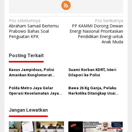
N
Pos sebelumnya
Pos berikutnya
Abraham Samad Bertemu
PP KAMMI Dorong Dewan
a
Prabowo Bahas Soal
Energi Nasional Prioritaskan
Penguatan KPK
Pendidikan Energi untuk
v
Anak Muda
i
g
Posting Terkait
a
s
Kasus Jampidsus, Polisi
Suami Korban KDRT, Isteri
Amankan Konglomerat
Dilapori ke Polisi
i
Properti Tan Kian
p
Polda Metro Jaya Gelar
Bawa 26 Kg Ganja, Pelaku
Operasi Keselamatan Jaya
Narkotika Ditangkap Usai
o
2026, Libatkan 2.939 Personel
Coba Kabur dari Polisi
s
Jangan Lewatkan