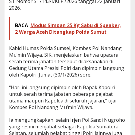
ST Nomor ST/143/I/KEP./2026 tanggal 22 Januari
a
2026.
t
K
a
BACA
Modus Simpan 25 Kg Sabu di Speaker,
p
o
2 Warga Aceh Ditangkap Polda Sumut
l
d
a
Kabid Humas Polda Sumsel, Kombes Pol Nandang
S
Mu’min Wijaya, SIK, menjelaskan bahwa upacara
u
serah terima jabatan tersebut dilaksanakan di
m
Gedung Utama Presisi Polri dan dipimpin langsung
a
oleh Kapolri, Jumat (30/1/2026) sore.
t
e
r
“Hari ini langsung dipimpin oleh Bapak Kapolri
a
untuk serah terima jabatan beberapa pejabat
S
utama maupun Kapolda di seluruh jajaran,” ujar
e
Kombes Pol Nandang Mu’min Wijaya.
l
a
t
Ia mengungkapkan, selain Irjen Pol Sandi Nugroho
a
yang resmi menjabat sebagai Kapolda Sumatera
n
Selatan, sejumlah pejabat tinggi Polri lainnya juga