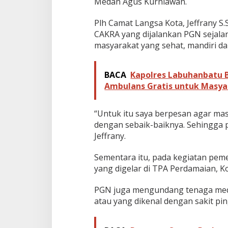
Medan Agus Kurniawan.
r
a
Plh Camat Langsa Kota, Jeffrany 
t
CAKRA yang dijalankan PGN sejala
i
s
masyarakat yang sehat, mandiri da
B
a
g
BACA
Kapolres Labuhanbatu B
i
Ambulans Gratis untuk Masya
W
a
r
“Untuk itu saya berpesan agar m
g
dengan sebaik-baiknya. Sehingga pr
a
Jeffrany.
L
a
n
Sementara itu, pada kegiatan pem
g
yang digelar di TPA Perdamaian, Ko
s
a
PGN juga mengundang tenaga medi
d
a
atau yang dikenal dengan sakit p
n
A
c