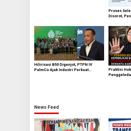
Proses Sele
Disorot, Pes
Mekanisme 
Hilirisasi B50 Digenjot, PTPN IV
Praktisi Hu
PalmCo Ajak Industri Perkuat
Penggeleda
Ekosistem Petani Rakyat
Adriansyah,
KUHAP
News Feed