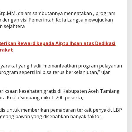
S.Stp,MM, dalam sambutannya mengatakan , program
n dengan visi Pemerintah Kota Langsa mewujudkan
n sejahtera.
erikan Reward kepada Aiptu Ihsan atas Dedikasi
rakat
asyarakat yang hadir memanfaatkan program pelayanan
ogram seperti ini bisa terus berkelanjutan,” ujar
eriksaan kesehatan gratis di Kabupaten Aceh Tamiang
ta Kuala Simpang diikuti 200 peserta,
s untuk memberikan pemaparan terkait penyakit LBP
inggang bawah yang disebabkan banyak faktor.