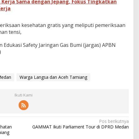
 Kerja Sama dengan Jepang, Fokus Tingkatkan
erja
riksaan kesehatan gratis yang meliputi pemeriksaan
nan tensi,
n Edukasi Safety Jaringan Gas Bumi (jargas) APBN
)
Medan
Warga Langsa dan Aceh Tamiang
Ikuti Kami
Pos berikutnya
ehatan
GAMMAT Ikuti Parliament Tour di DPRD Medan
miang