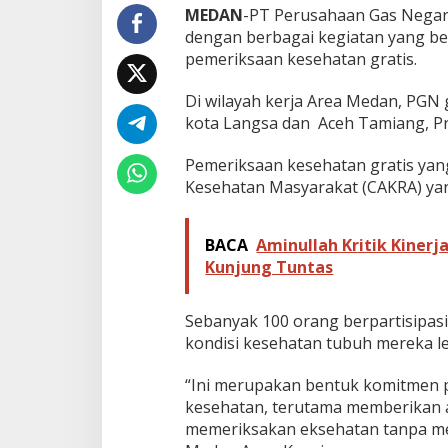
N
MEDAN
-PT Perusahaan Gas Negara
A
dengan berbagai kegiatan yang be
r
pemeriksaan kesehatan gratis.
e
a
Di wilayah kerja Area Medan, PGN 
M
e
kota Langsa dan Aceh Tamiang, Pro
d
a
Pemeriksaan kesehatan gratis yan
n
Kesehatan Masyarakat (CAKRA) yan
G
e
l
BACA
Aminullah Kritik Kiner
a
r
Kunjung Tuntas
K
e
s
Sebanyak 100 orang berpartisipas
e
kondisi kesehatan tubuh mereka le
h
a
“Ini merupakan bentuk komitmen 
t
kesehatan, terutama memberikan 
a
n
memeriksakan eksehatan tanpa me
G