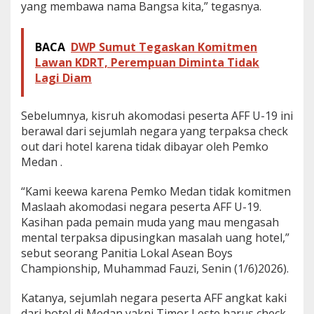
yang membawa nama Bangsa kita,” tegasnya.
e
r
j
BACA
DWP Sumut Tegaskan Komitmen
a
d
Lawan KDRT, Perempuan Diminta Tidak
i
Lagi Diam
!
Sebelumnya, kisruh akomodasi peserta AFF U-19 ini
berawal dari sejumlah negara yang terpaksa check
out dari hotel karena tidak dibayar oleh Pemko
Medan .
“Kami keewa karena Pemko Medan tidak komitmen
Maslaah akomodasi negara peserta AFF U-19.
Kasihan pada pemain muda yang mau mengasah
mental terpaksa dipusingkan masalah uang hotel,”
sebut seorang Panitia Lokal Asean Boys
Championship, Muhammad Fauzi, Senin (1/6)2026).
Katanya, sejumlah negara peserta AFF angkat kaki
dari hotel di Medan yakni Timor Leste harus check