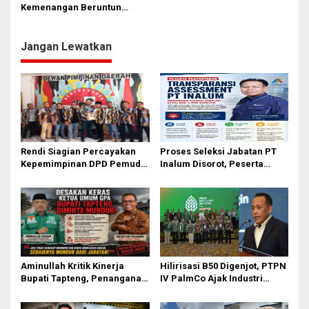
s
Kemenangan Beruntun
Timnas
i
p
Jangan Lewatkan
o
s
Rendi Siagian Percayakan
Proses Seleksi Jabatan PT
Kepemimpinan DPD Pemuda
Inalum Disorot, Peserta
Karya Nasional Kota Medan
Minta Klarifikasi Mekanisme
kepada Josef Sembiring
Assessment
Aminullah Kritik Kinerja
Hilirisasi B50 Digenjot, PTPN
Bupati Tapteng, Penanganan
IV PalmCo Ajak Industri
Banjir Tak Kunjung Tuntas
Perkuat Ekosistem Petani
Rakyat