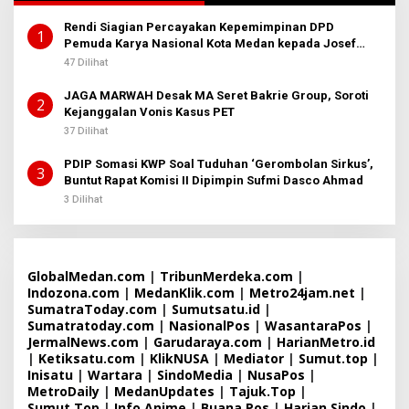
Rendi Siagian Percayakan Kepemimpinan DPD
1
Pemuda Karya Nasional Kota Medan kepada Josef
Sembiring
47 Dilihat
JAGA MARWAH Desak MA Seret Bakrie Group, Soroti
2
Kejanggalan Vonis Kasus PET
37 Dilihat
PDIP Somasi KWP Soal Tuduhan ‘Gerombolan Sirkus’,
3
Buntut Rapat Komisi II Dipimpin Sufmi Dasco Ahmad
3 Dilihat
GlobalMedan.com
|
TribunMerdeka.com
|
Indozona.com
|
MedanKlik.com
|
Metro24jam.net
|
SumatraToday.com
|
Sumutsatu.id
|
Sumatratoday.com
|
NasionalPos
|
WasantaraPos
|
JermalNews.com
|
Garudaraya.com
|
HarianMetro.id
|
Ketiksatu.com
|
KlikNUSA
|
Mediator
|
Sumut.top
|
Inisatu
|
Wartara
|
SindoMedia
|
NusaPos
|
MetroDaily
|
MedanUpdates
|
Tajuk.Top
|
Sumut.Top
|
Info Anime
|
Buana Pos
|
Harian Sindo
|