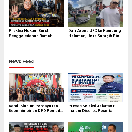
Praktisi Hukum Soroti
Dari Arena UFC ke Kampung
Penggeledahan Rumah
Halaman, Jeka Saragih Bina
Febrie Adriansyah, Dewanta:
Atlet Muda Lewat PSSC
Harus Patuhi KUHAP
News Feed
Rendi Siagian Percayakan
Proses Seleksi Jabatan PT
Kepemimpinan DPD Pemuda
Inalum Disorot, Peserta
Karya Nasional Kota Medan
Minta Klarifikasi Mekanisme
kepada Josef Sembiring
Assessment