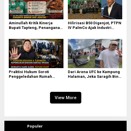
Aminullah Kritik Kinerja
Hilirisasi B50 Digenjot, PTPN
Bupati Tapteng, Penanganan
IV PalmCo Ajak Industri
Banjir Tak Kunjung Tuntas
Perkuat Ekosistem Petani
Rakyat
Praktisi Hukum Soroti
Dari Arena UFC ke Kampung
Penggeledahan Rumah
Halaman, Jeka Saragih Bina
Febrie Adriansyah, Dewanta:
Atlet Muda Lewat PSSC
Harus Patuhi KUHAP
View More
Populer