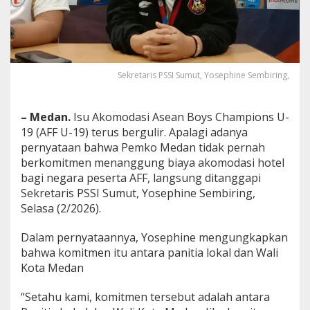
,
S
e
k
r
e
Sekretaris PSSI Sumut, Yosephine Sembiring,
t
a
r
– Medan.
Isu Akomodasi Asean Boys Champions U-
i
19 (AFF U-19) terus bergulir. Apalagi adanya
s
P
pernyataan bahwa Pemko Medan tidak pernah
S
berkomitmen menanggung biaya akomodasi hotel
S
bagi negara peserta AFF, langsung ditanggapi
I
Sekretaris PSSI Sumut, Yosephine Sembiring,
S
u
Selasa (2/2026).
m
u
Dalam pernyataannya, Yosephine mengungkapkan
t
bahwa komitmen itu antara panitia lokal dan Wali
Y
Kota Medan
o
s
e
“Setahu kami, komitmen tersebut adalah antara
p