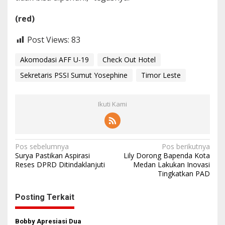
(red)
Post Views:
83
Akomodasi AFF U-19
Check Out Hotel
Sekretaris PSSI Sumut Yosephine
Timor Leste
Ikuti Kami
N
Pos sebelumnya
Pos berikutnya
Surya Pastikan Aspirasi
Lily Dorong Bapenda Kota
a
Reses DPRD Ditindaklanjuti
Medan Lakukan Inovasi
Tingkatkan PAD
v
i
Posting Terkait
g
a
Bobby Apresiasi Dua