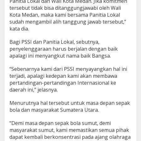
Panitia Lokal dan Wali Kota Medan. Jika komitmen
h
tersebut tidak bisa ditanggungjawabi oleh Wali
i
Kota Medan, maka kami bersama Panitia Lokal
n
e
sudah mengambil alih tanggung jawab tersebut,”
:
kata dia.
K
a
Bagi PSSI dan Panitia Lokal, sebutnya,
m
penyelenggaraan harus berjalan dengan baik
i
M
apalagi ini menyangkut nama baik Bangsa.
e
n
“Sebenarnya kami dari PSSI menyayangkan hal ini
y
terjadi, apalagi kedepan kami akan membawa
a
pertandingan-pertandingan Internasional ke
y
a
daerah ini,” jelasnya.
n
g
Menurutnya hal tersebut untuk masa depan sepak
k
bola dan masyarakat Sumatera Utara.
a
n
“Demi masa depan sepak bola sumut, demi
I
n
masyarakat sumut, kami memastikan semua pihak
i
dapat kembali berkonsentrasi pada ajang olahraga
T