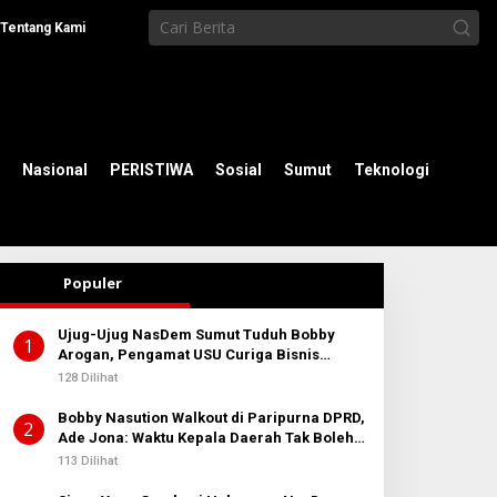
Tentang Kami
Nasional
PERISTIWA
Sosial
Sumut
Teknologi
Populer
Ujug-Ujug NasDem Sumut Tuduh Bobby
1
Arogan, Pengamat USU Curiga Bisnis
Reklame
128 Dilihat
Bobby Nasution Walkout di Paripurna DPRD,
2
Ade Jona: Waktu Kepala Daerah Tak Boleh
Terbuang Sia-sia
113 Dilihat