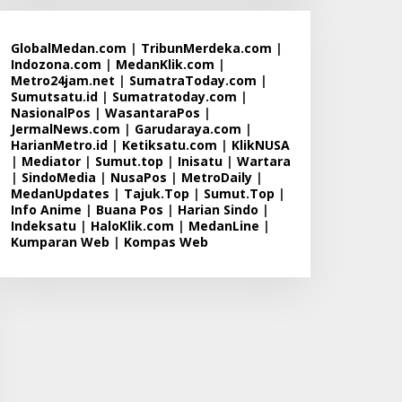
GlobalMedan.com
|
TribunMerdeka.com
|
Indozona.com
|
MedanKlik.com
|
Metro24jam.net
|
SumatraToday.com
|
Sumutsatu.id
|
Sumatratoday.com
|
NasionalPos
|
WasantaraPos
|
JermalNews.com
|
Garudaraya.com
|
HarianMetro.id
|
Ketiksatu.com
|
KlikNUSA
|
Mediator
|
Sumut.top
|
Inisatu
|
Wartara
|
SindoMedia
|
NusaPos
|
MetroDaily
|
MedanUpdates
|
Tajuk.Top
|
Sumut.Top
|
Info Anime
|
Buana Pos
|
Harian Sindo
|
Indeksatu
|
HaloKlik.com
|
MedanLine
|
Kumparan Web
|
Kompas Web