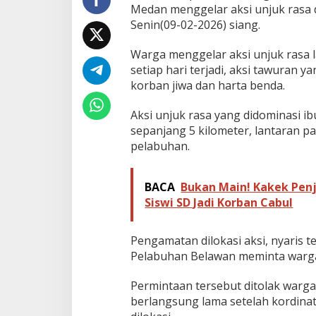
Medan menggelar aksi unjuk rasa 
n
P
Senin(09-02-2026) siang.
o
l
Warga menggelar aksi unjuk rasa 
r
setiap hari terjadi, aksi tawuran 
e
korban jiwa dan harta benda.
s
B
e
Aksi unjuk rasa yang didominasi i
l
sepanjang 5 kilometer, lantaran p
a
pelabuhan.
w
a
n
BACA
Bukan Main! Kakek Penj
Siswi SD Jadi Korban Cabul
Pengamatan dilokasi aksi, nyaris t
Pelabuhan Belawan meminta warga
Permintaan tersebut ditolak warga
berlangsung lama setelah kordina