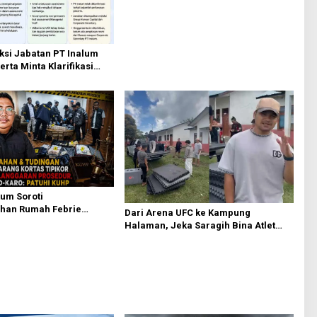
ksi Jabatan PT Inalum
erta Minta Klarifikasi
Assessment
kum Soroti
han Rumah Febrie
Dari Arena UFC ke Kampung
 Dewanta: Harus Patuhi
Halaman, Jeka Saragih Bina Atlet
Muda Lewat PSSC