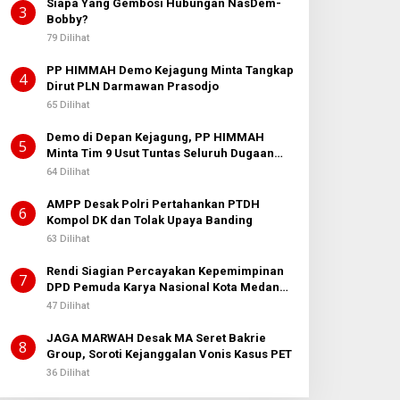
Siapa Yang Gembosi Hubungan NasDem-
3
Bobby?
79 Dilihat
PP HIMMAH Demo Kejagung Minta Tangkap
4
Dirut PLN Darmawan Prasodjo
65 Dilihat
Demo di Depan Kejagung, PP HIMMAH
5
Minta Tim 9 Usut Tuntas Seluruh Dugaan
Kasus Febrie Adriansyah
64 Dilihat
AMPP Desak Polri Pertahankan PTDH
6
Kompol DK dan Tolak Upaya Banding
63 Dilihat
Rendi Siagian Percayakan Kepemimpinan
7
DPD Pemuda Karya Nasional Kota Medan
kepada Josef Sembiring
47 Dilihat
JAGA MARWAH Desak MA Seret Bakrie
8
Group, Soroti Kejanggalan Vonis Kasus PET
36 Dilihat