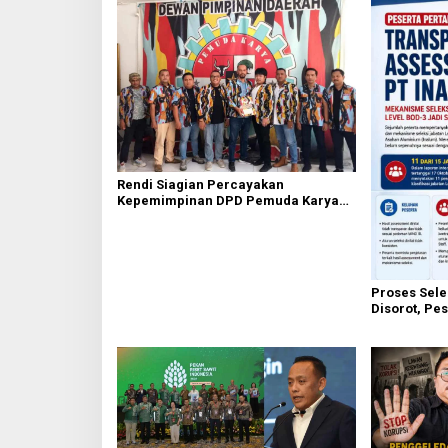
Rendi Siagian Percayakan
Kepemimpinan DPD Pemuda Karya
Nasional Kota Medan kepada Josef
Sembiring
Proses Sele
Disorot, Pes
Mekanisme 