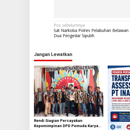
N
Pos sebelumnya
Sat Narkoba Polres Pelabuhan Belawan 
a
Dua Pengedar Siputih
v
i
Jangan Lewatkan
g
a
s
i
p
o
s
Rendi Siagian Percayakan
Kepemimpinan DPD Pemuda Karya