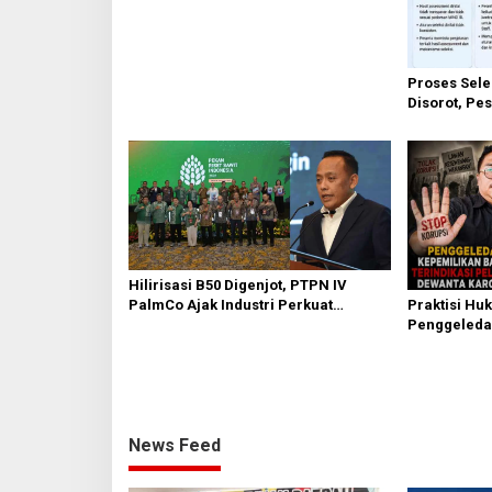
Nasional Kota Medan kepada Josef
Sembiring
Proses Sele
Disorot, Pes
Mekanisme 
Hilirisasi B50 Digenjot, PTPN IV
Praktisi Hu
PalmCo Ajak Industri Perkuat
Penggeleda
Ekosistem Petani Rakyat
Adriansyah,
KUHAP
News Feed