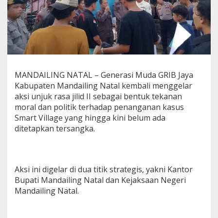
g
K
a
n
t
o
r
B
MANDAILING NATAL – Generasi Muda GRIB Jaya
u
Kabupaten Mandailing Natal kembali menggelar
p
a
aksi unjuk rasa jilid II sebagai bentuk tekanan
t
moral dan politik terhadap penanganan kasus
i
Smart Village yang hingga kini belum ada
d
ditetapkan tersangka.
a
n
K
e
j
Aksi ini digelar di dua titik strategis, yakni Kantor
a
Bupati Mandailing Natal dan Kejaksaan Negeri
r
Mandailing Natal.
i
,
D
e