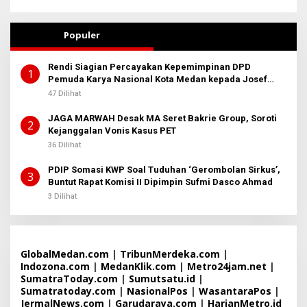
Populer
Rendi Siagian Percayakan Kepemimpinan DPD
1
Pemuda Karya Nasional Kota Medan kepada Josef
Sembiring
47 Dilihat
JAGA MARWAH Desak MA Seret Bakrie Group, Soroti
2
Kejanggalan Vonis Kasus PET
36 Dilihat
PDIP Somasi KWP Soal Tuduhan ‘Gerombolan Sirkus’,
3
Buntut Rapat Komisi II Dipimpin Sufmi Dasco Ahmad
3 Dilihat
GlobalMedan.com
|
TribunMerdeka.com
|
Indozona.com
|
MedanKlik.com
|
Metro24jam.net
|
SumatraToday.com
|
Sumutsatu.id
|
Sumatratoday.com
|
NasionalPos
|
WasantaraPos
|
JermalNews.com
|
Garudaraya.com
|
HarianMetro.id