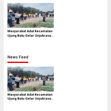
s
Masyarakat Adat Kecamatan
Ujung Batu Gelar Unjukrasa,
Minta PT. PLP Kembalikan
Tanah Ulayat
News Feed
Masyarakat Adat Kecamatan
Ujung Batu Gelar Unjukrasa,
Minta PT. PLP Kembalikan
Tanah Ulayat