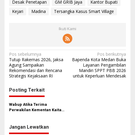
Desak Penetapan
GM GRIB Jaya
Kantor Bupati
Kejari
Madina
Tersangka Kasus Smart Village
Ikuti Kami
N
Pos sebelumnya
Pos berikutnya
Tutup Rakernas 2026, Jaksa
Bapenda Kota Medan Buka
a
Agung Sampaikan
Layanan Pengambilan
Rekomendasi dan Rencana
Mandiri SPPT PBB 2026
v
Strategis Kejaksaan RI
untuk Keperluan Mendesak
i
g
Posting Terkait
a
s
Wabup Atika Terima
Perwakilan Kementan Kaitan
i
Optimasi dan Rehabilitasi
Lahan di Madina
p
Jangan Lewatkan
o