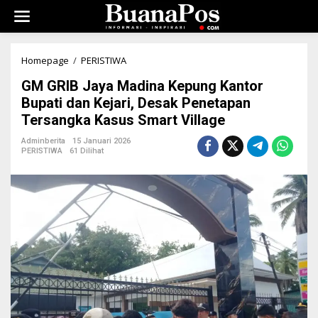
L
e
w
a
t
Homepage
/
PERISTIWA
G
i
M
k
GM GRIB Jaya Madina Kepung Kantor
G
e
R
Bupati dan Kejari, Desak Penetapan
k
I
Tersangka Kasus Smart Village
o
B
n
J
Adminberita
15 Januari 2026
t
a
PERISTIWA
61 Dilihat
e
y
n
a
M
a
d
i
n
a
K
e
p
u
n