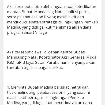
s
Aksi tersebut dipicu oleh dugaan kuat keterlibatan
a
mantan Bupati Mandailing Natal, politisi partai,
k
serta pejabat eselon II yang masih aktif dan
P
e
menduduki jabatan strategis di lingkungan Pemkab
n
Madina, yang diduga ikut menikmati aliran dana
e
program Smart Village.
t
a
p
a
n
Aksi tersebut diawali di depan Kantor Bupati
T
Mandailing Natal. Koordinator Aksi Generasi Muda
e
(GM) GRIB Jaya, Sutan Paruhuman menyampaikan
r
tuntutan tegas sebagai berikut:
s
a
n
g
k
1. Meminta Bupati Madina bersikap netral dan
a
tidak melindungi pejabat eselon II yang saat ini
K
a
masih aktif bertugas di lingkungan Pemkab
s
Madina, yang diduga kuat menerima aliran dana