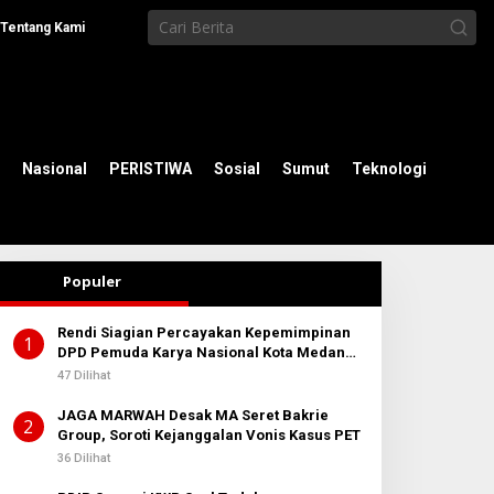
Tentang Kami
Nasional
PERISTIWA
Sosial
Sumut
Teknologi
Populer
Rendi Siagian Percayakan Kepemimpinan
1
DPD Pemuda Karya Nasional Kota Medan
kepada Josef Sembiring
47 Dilihat
JAGA MARWAH Desak MA Seret Bakrie
2
Group, Soroti Kejanggalan Vonis Kasus PET
36 Dilihat