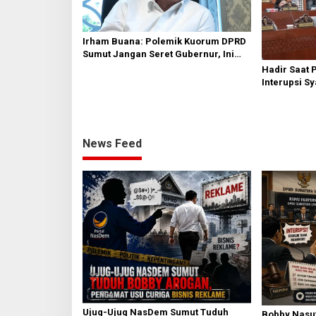
Irham Buana: Polemik Kuorum DPRD
Sumut Jangan Seret Gubernur, Ini
Dinamika Internal
Hadir Saat 
Interupsi S
Diakui’ Frak
News Feed
Ujug-Ujug NasDem Sumut Tuduh
Bobby Nasut