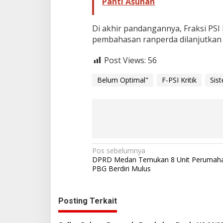
Panti Asuhan
Di akhir pandangannya, Fraksi PS
pembahasan ranperda dilanjutkan k
Post Views:
56
Belum Optimal"
F-PSI Kritik
Sis
N
Pos sebelumnya
DPRD Medan Temukan 8 Unit Perumah
a
PBG Berdiri Mulus
v
i
Posting Terkait
g
a