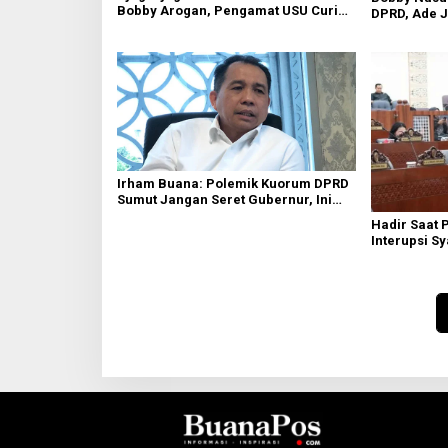
Bobby Arogan, Pengamat USU Curiga
DPRD, Ade J
Bisnis Reklame
Daerah Tak 
Irham Buana: Polemik Kuorum DPRD
Sumut Jangan Seret Gubernur, Ini
Dinamika Internal
Hadir Saat 
Interupsi S
Diakui’ Frak