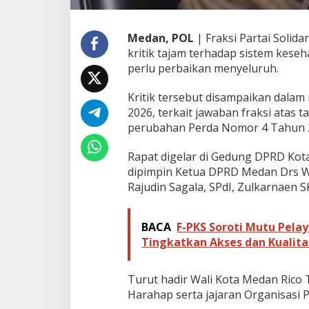
a
n
B
Medan, POL
| Fraksi Partai Solid
e
kritik tajam terhadap sistem keseh
l
perlu perbaikan menyeluruh.
u
m
Kritik tersebut disampaikan dalam
O
p
2026, terkait jawaban fraksi atas
t
perubahan Perda Nomor 4 Tahun 2
i
m
Rapat digelar di Gedung DPRD Kot
a
dipimpin Ketua DPRD Medan Drs 
l
Rajudin Sagala, SPdI, Zulkarnaen 
BACA
F-PKS Soroti Mutu Pel
Tingkatkan Akses dan Kualit
Turut hadir Wali Kota Medan Rico 
Harahap serta jajaran Organisasi