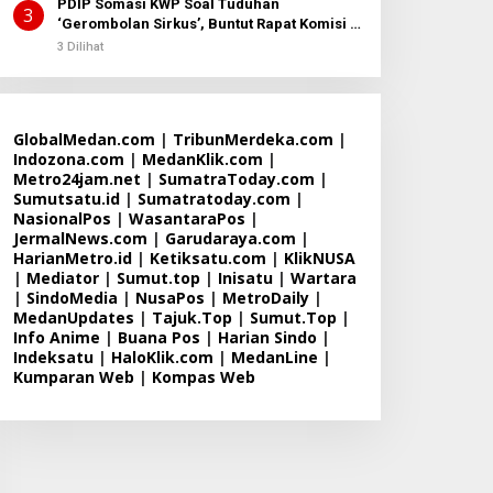
PDIP Somasi KWP Soal Tuduhan
3
‘Gerombolan Sirkus’, Buntut Rapat Komisi II
Dipimpin Sufmi Dasco Ahmad
3 Dilihat
GlobalMedan.com
|
TribunMerdeka.com
|
Indozona.com
|
MedanKlik.com
|
Metro24jam.net
|
SumatraToday.com
|
Sumutsatu.id
|
Sumatratoday.com
|
NasionalPos
|
WasantaraPos
|
JermalNews.com
|
Garudaraya.com
|
HarianMetro.id
|
Ketiksatu.com
|
KlikNUSA
|
Mediator
|
Sumut.top
|
Inisatu
|
Wartara
|
SindoMedia
|
NusaPos
|
MetroDaily
|
MedanUpdates
|
Tajuk.Top
|
Sumut.Top
|
Info Anime
|
Buana Pos
|
Harian Sindo
|
Indeksatu
|
HaloKlik.com
|
MedanLine
|
Kumparan Web
|
Kompas Web