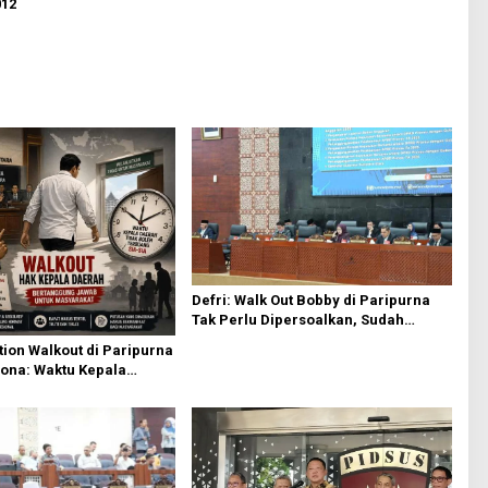
012
Defri: Walk Out Bobby di Paripurna
Tak Perlu Dipersoalkan, Sudah
Sesuai Kourum
ion Walkout di Paripurna
ona: Waktu Kepala
Boleh Terbuang Sia-sia