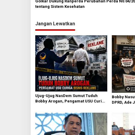
Golkar Dukung Ranperda Perubahan Perda N0.04/2
s
tentang Sistem Kesehatan
i
Jangan Lewatkan
p
o
s
Ujug-Ujug NasDem Sumut Tuduh
Bobby Nasut
Bobby Arogan, Pengamat USU Curiga
DPRD, Ade J
Bisnis Reklame
Daerah Tak 