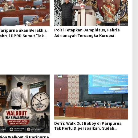
Polri Tetapkan Jampidsus, Febrie
Paripurna akan Berakhir,
Adriansyah Tersangka Korupsi
yahrul DPRD Sumut ‘Tak
si PDIP
Defri: Walk Out Bobby di Paripurna
Tak Perlu Dipersoalkan, Sudah
Sesuai Kourum
ion Walkout di Paripurna