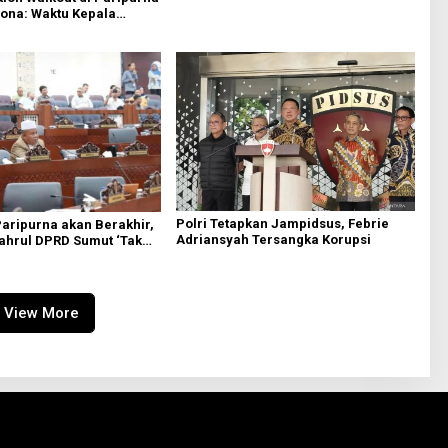
ona: Waktu Kepala
Boleh Terbuang Sia-sia
Polri Tetapkan Jampidsus, Febrie
Paripurna akan Berakhir,
Adriansyah Tersangka Korupsi
yahrul DPRD Sumut ‘Tak
si PDIP
View More