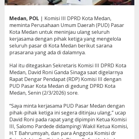
s
a
r
Medan, POL
| Komisi III DPRD Kota Medan,
K
meminta Perusahaan Umum Daerah (PUD) Pasar
o
Kota Medan untuk meninjau ulang seluruh
t
a
kerjasama dengan pihak ketiga yang mengelola
M
seluruh pasar di Kota Medan berikut sarana
e
prasarana yang ada di dalamnya.
d
a
Hal itu ditegaskan Sekretaris Komisi III DPRD Kota
n
T
Medan, David Roni Ganda Sinaga saat digelarnya
i
Rapat Dengar Pendapat (RDP) Komisi III dengan
n
PUD Pasar Kota Medan di gedung DPRD Kota
j
Medan, Senin (2/3/2026) sore.
a
u
U
“Saya minta kerjasama PUD Pasar Medan dengan
l
pihak-pihak ketiga ini segera ditinjau ulang,” ucap
a
David Roni pada rapat yang dipimpin Ketua Komisi
n
III, Salomo Pardede didampingi Wakil Ketua Komisi,
g
S
H.T Bahrumsyah, dan para Anggota Komisi dr
e