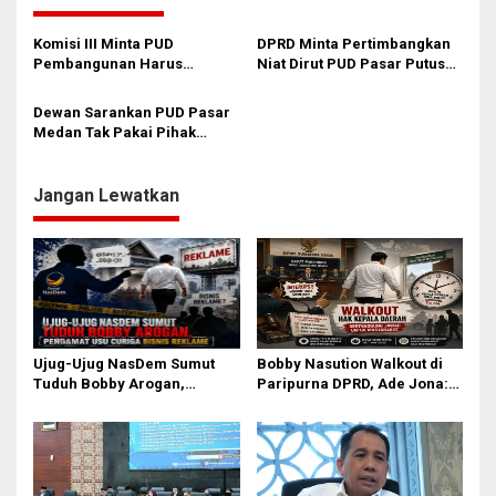
g
a
Komisi III Minta PUD
DPRD Minta Pertimbangkan
s
Pembangunan Harus
Niat Dirut PUD Pasar Putus
‘Lincah’
Kontrak 100 Karyawan
i
Dewan Sarankan PUD Pasar
p
Medan Tak Pakai Pihak
Ketiga
o
s
Jangan Lewatkan
Ujug-Ujug NasDem Sumut
Bobby Nasution Walkout di
Tuduh Bobby Arogan,
Paripurna DPRD, Ade Jona:
Pengamat USU Curiga Bisnis
Waktu Kepala Daerah Tak
Reklame
Boleh Terbuang Sia-sia