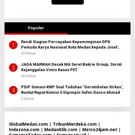
Populer
Rendi Siagian Percayakan Kepemimpinan DPD
1
Pemuda Karya Nasional Kota Medan kepada Josef
Sembiring
47 Dilihat
JAGA MARWAH Desak MA Seret Bakrie Group, Soroti
2
Kejanggalan Vonis Kasus PET
36 Dilihat
PDIP Somasi KWP Soal Tuduhan ‘Gerombolan Sirkus’,
3
Buntut Rapat Komisi II Dipimpin Sufmi Dasco Ahmad
3 Dilihat
GlobalMedan.com
|
TribunMerdeka.com
|
Indozona.com
|
MedanKlik.com
|
Metro24jam.net
|
SumatraToday.com
|
Sumutsatu.id
|