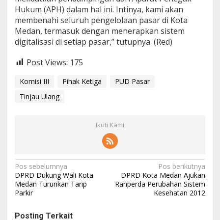
Hukum (APH) dalam hal ini. Intinya, kami akan
membenahi seluruh pengelolaan pasar di Kota
Medan, termasuk dengan menerapkan sistem
digitalisasi di setiap pasar,” tutupnya. (Red)
Post Views:
175
Komisi III
Pihak Ketiga
PUD Pasar
Tinjau Ulang
Ikuti Kami
N
Pos sebelumnya
Pos berikutnya
DPRD Dukung Wali Kota
DPRD Kota Medan Ajukan
a
Medan Turunkan Tarip
Ranperda Perubahan Sistem
Parkir
Kesehatan 2012
v
i
Posting Terkait