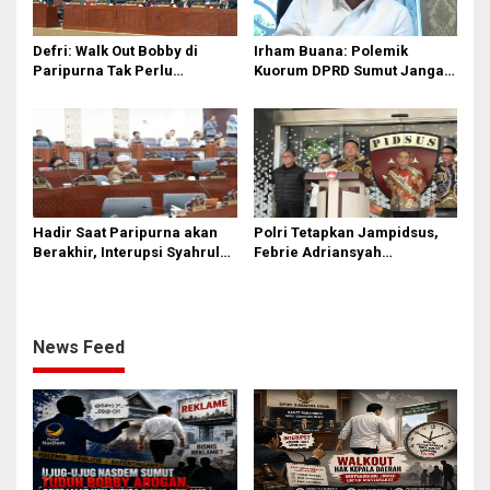
Defri: Walk Out Bobby di
Irham Buana: Polemik
Paripurna Tak Perlu
Kuorum DPRD Sumut Jangan
Dipersoalkan, Sudah Sesuai
Seret Gubernur, Ini Dinamika
Kourum
Internal
Hadir Saat Paripurna akan
Polri Tetapkan Jampidsus,
Berakhir, Interupsi Syahrul
Febrie Adriansyah
DPRD Sumut ‘Tak Diakui’
Tersangka Korupsi
Fraksi PDIP
News Feed