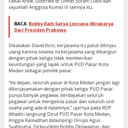
Faisal Arbie, Godfried dr Dimas Sofani Lubis dan
l
sejumlah Anggota Komisi III lainnya itu.
u
r
u
BACA
Bobby Raih Satya Lencana Wirakarya
h
Dari Presiden Prabowo
P
i
h
Dikatakan David Roni, kerjasama itu patut ditinjau
a
k
ulang karena selama ini kerjasama yang dibangun
K
dengan pihak ketiga tidak memberikan
e
keuntungan yang layak untuk PUD Pasar Kota
t
Medan sebagai pemilik pasar.
i
g
a
“Ke depan, seluruh pasar di Kota Medan jangan lagi
dikerjasamakan dengan pihak ketiga. PUD Pasar
punya banyak pegawai, berdayakan seluruh
pegawai untuk mengelola pasar dan seluruh unit
usaha yang ada di dalamnya,” ujarnya pada RDP
dihadiri langsung Dirut PUD Pasar Kota Medan,
Anggia Ramadhan didampingi Dirops Agus
Syahputra, Dirkeu/Adm Bobby Oktavianus, dan