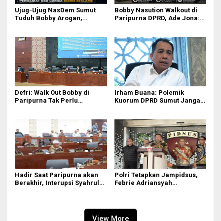
Ujug-Ujug NasDem Sumut
Bobby Nasution Walkout di
Tuduh Bobby Arogan,
Paripurna DPRD, Ade Jona:
Pengamat USU Curiga Bisnis
Waktu Kepala Daerah Tak
Reklame
Boleh Terbuang Sia-sia
Defri: Walk Out Bobby di
Irham Buana: Polemik
Paripurna Tak Perlu
Kuorum DPRD Sumut Jangan
Dipersoalkan, Sudah Sesuai
Seret Gubernur, Ini Dinamika
Kourum
Internal
Hadir Saat Paripurna akan
Polri Tetapkan Jampidsus,
Berakhir, Interupsi Syahrul
Febrie Adriansyah
DPRD Sumut ‘Tak Diakui’
Tersangka Korupsi
Fraksi PDIP
View More