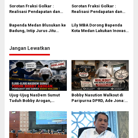
o
Payment Pajak Daerah
Sorotan Fraksi Golkar :
Sorotan Fraksi Golkar :
s
Pertama di Indonesia yang
Realisasi Pendapatan dan
Realisasi Pendapatan dan
Jadi Magnet Nasional
Belanja APBD 2025 Masih di
Belanja APBD 2025 Masih di
Bawah Target, Ini Faktor
Bawah Target, Ini Faktor
Bapenda Medan Blusukan ke
Lily MBA Dorong Bapenda
Penyebabnya
Penyebabnya
Badung, Intip Jurus Jitu
Kota Medan Lakukan Inovasi
Kelola Pajak Hotel &
Tingkatkan PAD
Restoran yang Raup Rp2,7
Triliun dalam 5 Bulan
Jangan Lewatkan
Ujug-Ujug NasDem Sumut
Bobby Nasution Walkout di
Tuduh Bobby Arogan,
Paripurna DPRD, Ade Jona:
Pengamat USU Curiga Bisnis
Waktu Kepala Daerah Tak
Reklame
Boleh Terbuang Sia-sia