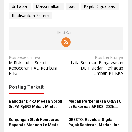
dr Faisal
Maksimalkan
pad
Pajak Digitalisasi
Realisasikan Sistem
Ikuti Kami
N
Pos sebelumnya
Pos berikutnya
M Rizki Lubis Soroti
Laila Sesalkan Pengawasan
a
Kebocoran PAD Retribusi
DLH Medan Terhadap
PBG
Limbah PT KKA
v
i
Posting Terkait
g
a
Banggar DPRD Medan Soroti
Medan Perkenalkan QRESTO
s
SiLPA Rp592 Miliar, Minta
di Rakernas APEKSI 2026:
Pemko Benahi Perencanaan
Terobosan Digital Pajak
i
dan PAD
Daerah yang Bikin PAD Naik
Kunjungan Studi Komparasi
QRESTO: Revolusi Digital
Drastis
p
Bapenda Manado ke Medan,
Pajak Restoran, Medan Jadi
QRESTO Inovasi Split
Pelopor Se-Indonesia!