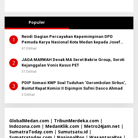
Populer
Rendi Siagian Percayakan Kepemimpinan DPD
1
Pemuda Karya Nasional Kota Medan kepada Josef
Sembiring
47 Dilihat
JAGA MARWAH Desak MA Seret Bakrie Group, Soroti
2
Kejanggalan Vonis Kasus PET
37 Dilihat
PDIP Somasi KWP Soal Tuduhan ‘Gerombolan Sirkus’,
3
Buntut Rapat Komisi II Dipimpin Sufmi Dasco Ahmad
3 Dilihat
GlobalMedan.com
|
TribunMerdeka.com
|
Indozona.com
|
MedanKlik.com
|
Metro24jam.net
|
SumatraToday.com
|
Sumutsatu.id
|
Sumatratoday.com
|
NasionalPos
|
WasantaraPos
|