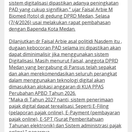
sistem digitalisasi dipastikan adanya peningkatan
k
PAD yang cukup signifikan,” ujar Faisal Arbie M
a
Biomed (foto) di gedung DPRD Medan, Selasa
n
S
(7/4/2026) usai melakukan rapat pembahasan
i
dengan Bapenda Kota Medan.
s
t
Dilanjutkan dr Faisal Arbie asal politidi Nasdem itu ,
e
dugaan kebocoran PAD selama ini dipastikan akan
m
P
dapat diminimalisir jika menggunakan sistem
e
Digitalisasi. Masih menurut Faisal, anggota DPRD
n
Medan yang bergabung di Pansus telah sepakat
e
dan akan merekomendasikan seluruh perangkat
r
i
dalam menggunakan teknologi digital akan
m
dimasukkan alokasi anggaran di KUA PPAS
a
Perubahan APBD Tahun 2026.
a
“Maka di Tahun 2027 nanti, sistem penerimaan
n
pajak digital dapat terealisasi. Seperti E-Filing
P
a
(pelaporan pajak online), E-Payment (pembayaran
j
pajak online), E-SPT (Surat Pemberitahuan
a
Tahunan elektronik) dan Sistem administrasi pajak
k