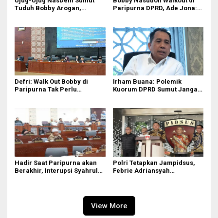
Ujug-Ujug NasDem Sumut
Bobby Nasution Walkout di
Tuduh Bobby Arogan,
Paripurna DPRD, Ade Jona:
Pengamat USU Curiga Bisnis
Waktu Kepala Daerah Tak
Reklame
Boleh Terbuang Sia-sia
Defri: Walk Out Bobby di
Irham Buana: Polemik
Paripurna Tak Perlu
Kuorum DPRD Sumut Jangan
Dipersoalkan, Sudah Sesuai
Seret Gubernur, Ini Dinamika
Kourum
Internal
Hadir Saat Paripurna akan
Polri Tetapkan Jampidsus,
Berakhir, Interupsi Syahrul
Febrie Adriansyah
DPRD Sumut ‘Tak Diakui’
Tersangka Korupsi
Fraksi PDIP
View More