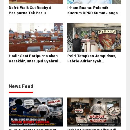
Defri: Walk Out Bobby di
Irham Buana: Polemik
Paripurna Tak Perlu
Kuorum DPRD Sumut Jangan
Dipersoalkan, Sudah Sesuai
Seret Gubernur, Ini Dinamika
Kourum
Internal
Hadir Saat Paripurna akan
Polri Tetapkan Jampidsus,
Berakhir, Interupsi Syahrul
Febrie Adriansyah
DPRD Sumut ‘Tak Diakui’
Tersangka Korupsi
Fraksi PDIP
News Feed