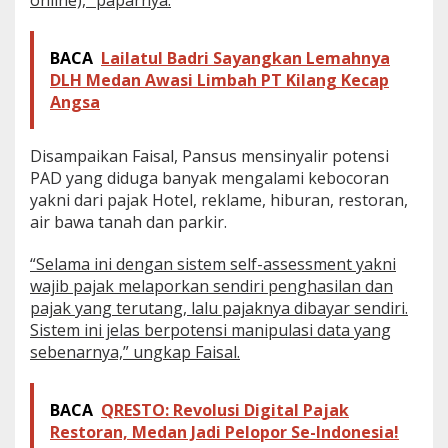
online),” paparnya.
D
i
g
i
BACA
Lailatul Badri Sayangkan Lemahnya
t
DLH Medan Awasi Limbah PT Kilang Kecap
a
Angsa
l
i
s
Disampaikan Faisal, Pansus mensinyalir potensi
a
PAD yang diduga banyak mengalami kebocoran
s
yakni dari pajak Hotel, reklame, hiburan, restoran,
i
air bawa tanah dan parkir.
“Selama ini dengan sistem self-assessment yakni
wajib pajak melaporkan sendiri penghasilan dan
pajak yang terutang, lalu pajaknya dibayar sendiri.
Sistem ini jelas berpotensi manipulasi data yang
sebenarnya,” ungkap Faisal.
BACA
QRESTO: Revolusi Digital Pajak
Restoran, Medan Jadi Pelopor Se-Indonesia!