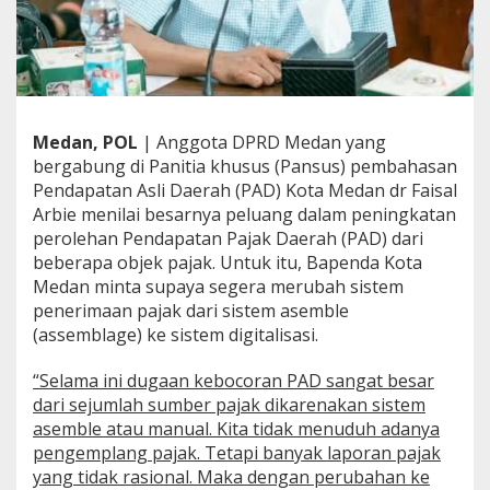
A
D
,
d
r
F
a
Medan, POL
| Anggota DPRD Medan yang
i
bergabung di Panitia khusus (Pansus) pembahasan
s
Pendapatan Asli Daerah (PAD) Kota Medan dr Faisal
a
Arbie menilai besarnya peluang dalam peningkatan
l
A
perolehan Pendapatan Pajak Daerah (PAD) dari
r
beberapa objek pajak. Untuk itu, Bapenda Kota
b
Medan minta supaya segera merubah sistem
i
penerimaan pajak dari sistem asemble
e
R
(assemblage) ke sistem digitalisasi.
e
a
“Selama ini dugaan kebocoran PAD sangat besar
l
dari sejumlah sumber pajak dikarenakan sistem
i
asemble atau manual. Kita tidak menuduh adanya
s
a
pengemplang pajak. Tetapi banyak laporan pajak
s
yang tidak rasional. Maka dengan perubahan ke
i