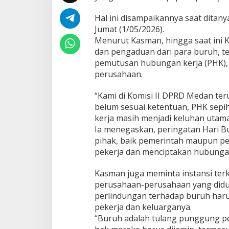
g
P
Hal ini disampaikannya saat ditan
e
Jumat (1/05/2026).
r
Menurut Kasman, hingga saat ini
u
dan pengaduan dari para buruh, t
s
pemutusan hubungan kerja (PHK), 
a
h
perusahaan.
a
a
“Kami di Komisi II DPRD Medan ter
n
belum sesuai ketentuan, PHK sepi
P
kerja masih menjadi keluhan utama
e
r
Ia menegaskan, peringatan Hari 
h
pihak, baik pemerintah maupun p
a
pekerja dan menciptakan hubungan 
t
i
Kasman juga meminta instansi ter
k
a
perusahaan-perusahaan yang didu
n
perlindungan terhadap buruh harus
H
pekerja dan keluarganya.
a
“Buruh adalah tulang punggung p
k
-