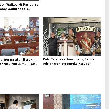
Sesuai Kourum
ion Walkout di Paripurna
ona: Waktu Kepala
Boleh Terbuang Sia-sia
Polri Tetapkan Jampidsus, Febrie
Paripurna akan Berakhir,
Adriansyah Tersangka Korupsi
yahrul DPRD Sumut ‘Tak
si PDIP