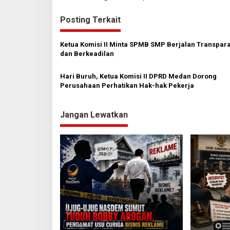
v
Posting Terkait
i
g
Ketua Komisi II Minta SPMB SMP Berjalan Transpar
a
dan Berkeadilan
s
Hari Buruh, Ketua Komisi II DPRD Medan Dorong
i
Perusahaan Perhatikan Hak-hak Pekerja
p
o
Jangan Lewatkan
s