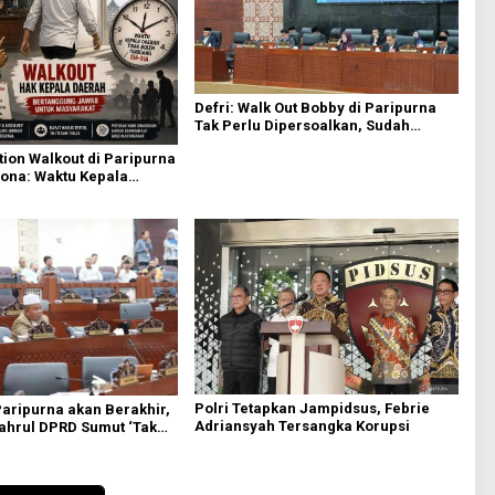
Defri: Walk Out Bobby di Paripurna
Tak Perlu Dipersoalkan, Sudah
Sesuai Kourum
ion Walkout di Paripurna
ona: Waktu Kepala
Boleh Terbuang Sia-sia
Polri Tetapkan Jampidsus, Febrie
Paripurna akan Berakhir,
Adriansyah Tersangka Korupsi
yahrul DPRD Sumut ‘Tak
si PDIP