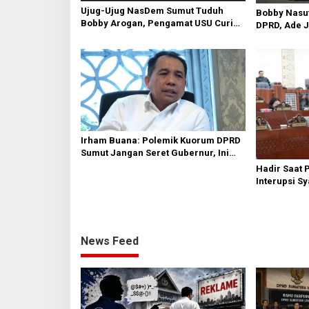
Ujug-Ujug NasDem Sumut Tuduh
Bobby Nasut
Bobby Arogan, Pengamat USU Curiga
DPRD, Ade J
Bisnis Reklame
Daerah Tak 
Irham Buana: Polemik Kuorum DPRD
Sumut Jangan Seret Gubernur, Ini
Dinamika Internal
Hadir Saat 
Interupsi S
Diakui’ Frak
News Feed