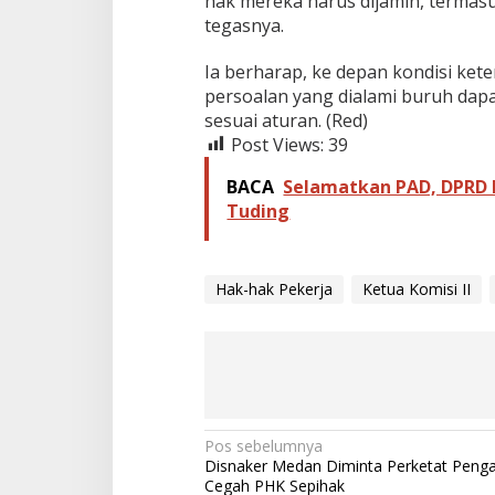
hak mereka harus dijamin, termasu
h
tegasnya.
a
k
Ia berharap, ke depan kondisi ket
P
persoalan yang dialami buruh dapa
e
k
sesuai aturan.
(Red)
e
Post Views:
39
r
j
BACA
Selamatkan PAD, DPRD 
a
Tuding
Hak-hak Pekerja
Ketua Komisi II
N
Pos sebelumnya
Disnaker Medan Diminta Perketat Peng
a
Cegah PHK Sepihak