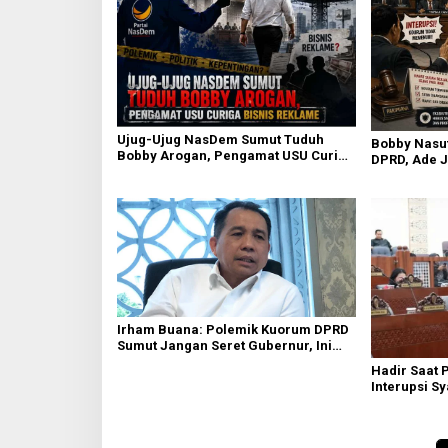
Ujug-Ujug NasDem Sumut Tuduh
Bobby Nasut
Bobby Arogan, Pengamat USU Curiga
DPRD, Ade J
Bisnis Reklame
Daerah Tak 
Irham Buana: Polemik Kuorum DPRD
Sumut Jangan Seret Gubernur, Ini
Dinamika Internal
Hadir Saat 
Interupsi S
Diakui’ Frak