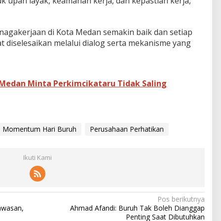
k upah layak, keamanan kerja, dan kepastian kerja,”
enagakerjaan di Kota Medan semakin baik dan setiap
t diselesaikan melalui dialog serta mekanisme yang
Medan Minta Perkimcikataru Tidak Saling
Momentum Hari Buruh
Perusahaan Perhatikan
Ikuti Kami
Pos berikutnya
awasan,
Ahmad Afandi: Buruh Tak Boleh Dianggap
Penting Saat Dibutuhkan