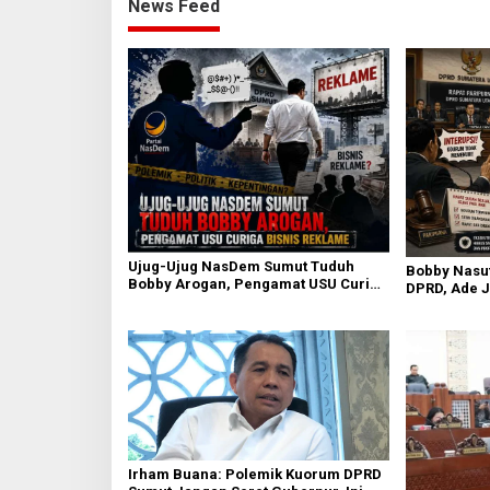
News Feed
Ujug-Ujug NasDem Sumut Tuduh
Bobby Nasut
Bobby Arogan, Pengamat USU Curiga
DPRD, Ade J
Bisnis Reklame
Daerah Tak 
Irham Buana: Polemik Kuorum DPRD