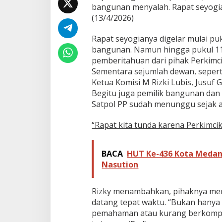
bangunan menyalah. Rapat seyogi
d
a
(13/4/2026)
D
i
Rapat seyogianya digelar mulai p
n
bangunan. Namun hingga pukul 11.3
a
pemberitahuan dari pihak Perkimcik
s
P
Sementara sejumlah dewan, sepert
e
Ketua Komisi M Rizki Lubis, Jusuf 
r
Begitu juga pemilik bangunan da
k
Satpol PP sudah menunggu sejak a
i
m
c
“Rapat kita tunda karena Perkimcik
i
k
a
BACA
HUT Ke-436 Kota Medan,
t
Nasution
a
r
u
Rizky menambahkan, pihaknya men
datang tepat waktu. “Bukan hanya 
pemahaman atau kurang berkompet