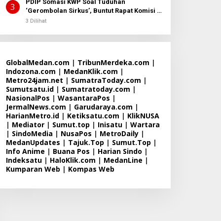
PDIP Somasi KWP Soal Tuduhan
3
‘Gerombolan Sirkus’, Buntut Rapat Komisi II
Dipimpin Sufmi Dasco Ahmad
3 Dilihat
GlobalMedan.com
|
TribunMerdeka.com
|
Indozona.com
|
MedanKlik.com
|
Metro24jam.net
|
SumatraToday.com
|
Sumutsatu.id
|
Sumatratoday.com
|
NasionalPos
|
WasantaraPos
|
JermalNews.com
|
Garudaraya.com
|
HarianMetro.id
|
Ketiksatu.com
|
KlikNUSA
|
Mediator
|
Sumut.top
|
Inisatu
|
Wartara
|
SindoMedia
|
NusaPos
|
MetroDaily
|
MedanUpdates
|
Tajuk.Top
|
Sumut.Top
|
Info Anime
|
Buana Pos
|
Harian Sindo
|
Indeksatu
|
HaloKlik.com
|
MedanLine
|
Kumparan Web
|
Kompas Web