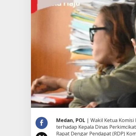
t
i
f
H
a
d
i
r
i
R
D
P
,
D
P
R
D
K
e
c
e
w
Medan, POL
| Wakil Ketua Komisi
a
terhadap Kepala Dinas Perkimcika
p
Rapat Dengar Pendapat (RDP) Kom
a