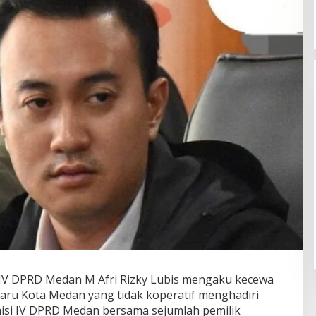
 IV DPRD Medan M Afri Rizky Lubis mengaku kecewa
taru Kota Medan yang tidak koperatif menghadiri
isi IV DPRD Medan bersama sejumlah pemilik