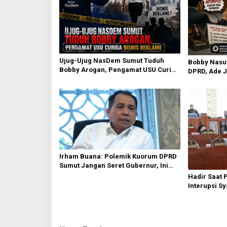
p
o
s
Ujug-Ujug NasDem Sumut Tuduh
Bobby Nasut
Bobby Arogan, Pengamat USU Curiga
DPRD, Ade J
Bisnis Reklame
Daerah Tak 
Irham Buana: Polemik Kuorum DPRD
Sumut Jangan Seret Gubernur, Ini
Dinamika Internal
Hadir Saat 
Interupsi S
Diakui’ Frak