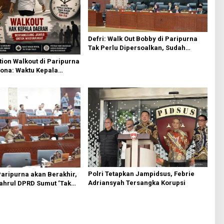
Defri: Walk Out Bobby di Paripurna
Tak Perlu Dipersoalkan, Sudah
Sesuai Kourum
ion Walkout di Paripurna
ona: Waktu Kepala
Boleh Terbuang Sia-sia
Polri Tetapkan Jampidsus, Febrie
Paripurna akan Berakhir,
Adriansyah Tersangka Korupsi
yahrul DPRD Sumut ‘Tak
si PDIP