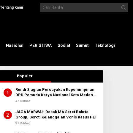
Tentang Kami
Nasional
PERISTIWA
Sosial
Sumut
Teknologi
Populer
Rendi Siagian Percayakan Kepemimpinan
1
DPD Pemuda Karya Nasional Kota Medan
kepada Josef Sembiring
47 Dilihat
JAGA MARWAH Desak MA Seret Bakrie
2
Group, Soroti Kejanggalan Vonis Kasus PET
37 Dilihat