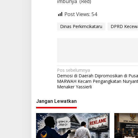
imbunya (Red)
Post Views:
54
Dinas Perkimcikataru
DPRD Kecew
N
Pos sebelumnya
Demosi di Daerah Dipromosikan di Pusa
a
MARWAH Kecam Pengangkatan Nuryanti
Menaker Yassierli
v
i
Jangan Lewatkan
g
a
s
i