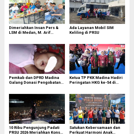
Dimeriahkan Insan Pers &
Ada Layanan Mobil SIM
LSM di Medan, M. Arif
Keliling di PRSU
Tanjung ‘Meleleh’ di Momen
Miladnya
Pemkab dan DPRD Madina
Ketua TP PKK Madina Hadiri
Galang Donasi Pengobatan
Peringatan HKG ke-54 di
Anak Idap Kanker Mata
Makassar
10 Ribu Pengunjung Padati
Satukan Kebersamaan dan
PRSU 2026 Meriahkan Konser
Perkuat Harmoni Anak