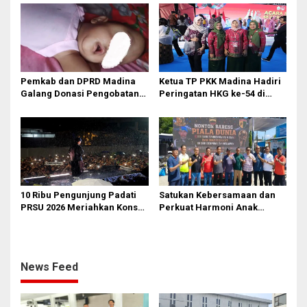
Miladnya
Pemkab dan DPRD Madina
Ketua TP PKK Madina Hadiri
Galang Donasi Pengobatan
Peringatan HKG ke-54 di
Anak Idap Kanker Mata
Makassar
10 Ribu Pengunjung Padati
Satukan Kebersamaan dan
PRSU 2026 Meriahkan Konser
Perkuat Harmoni Anak
Raim Laode
Bangsa, Dandenpom I/5
Medan Gelar Nobar Piala
Dunia Bersama Masyarakat
Belawan
News Feed