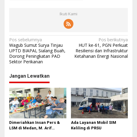
Ikuti Kami
N
Pos sebelumnya
Pos berikutnya
Wagub Sumut Surya Tinjau
HUT ke-61, PGN Perkuat
a
UPTD BIAPAL Sialang Buah,
Resiliensi dan Infrastruktur
Dorong Peningkatan PAD
Ketahanan Energi Nasional
v
Sektor Perikanan
i
g
Jangan Lewatkan
a
s
i
p
o
Dimeriahkan Insan Pers &
Ada Layanan Mobil SIM
s
LSM di Medan, M. Arif
Keliling di PRSU
Tanjung ‘Meleleh’ di Momen