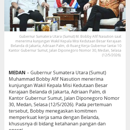
e
r
j
a
S
a
m
Gubernur Sumatera Utara (Sumut) M. Bobby Afif Nasution saat
a
menerima kunjungan Wakil Kepala Misi Kedutaan Besar Kerajaan
K
Belanda di Jakarta, Adriaan Palm, di Ruang Kerja Gubernur lantai 10
e
Kantor Gubernur Sumut, Jalan Diponegoro Nomor 30, Medan, Selasa
(12/5/2026).
t
a
h
a
MEDAN
– Gubernur Sumatera Utara (Sumut)
n
Muhammad Bobby Afif Nasution menerima
a
kunjungan Wakil Kepala Misi Kedutaan Besar
n
Kerajaan Belanda di Jakarta, Adriaan Palm, di
P
a
Kantor Gubernur Sumut, Jalan Diponegoro Nomor
n
30, Medan, Selasa (12/5/2026). Pada pertemuan
g
tersebut, Bobby menegaskan komitmen
a
memperkuat kerja sama dengan Belanda,
n
khususnya di bidang ketahanan pangan dan
d
a