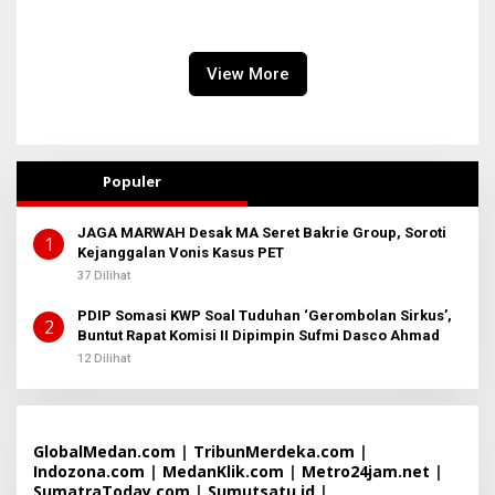
Raim Laode
Bangsa, Dandenpom I/5
Medan Gelar Nobar Piala
Dunia Bersama Masyarakat
Belawan
View More
Populer
JAGA MARWAH Desak MA Seret Bakrie Group, Soroti
1
Kejanggalan Vonis Kasus PET
37 Dilihat
PDIP Somasi KWP Soal Tuduhan ‘Gerombolan Sirkus’,
2
Buntut Rapat Komisi II Dipimpin Sufmi Dasco Ahmad
12 Dilihat
GlobalMedan.com
|
TribunMerdeka.com
|
Indozona.com
|
MedanKlik.com
|
Metro24jam.net
|
SumatraToday.com
|
Sumutsatu.id
|