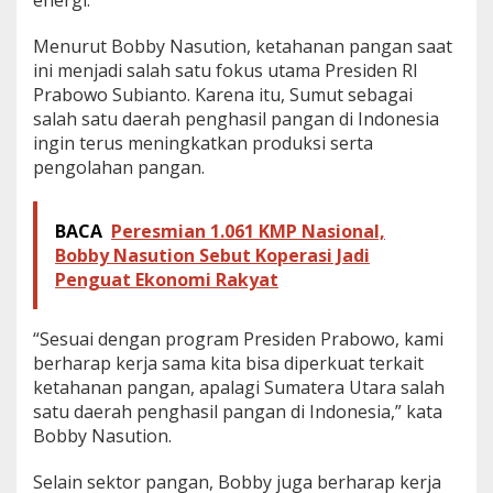
energi.
n
E
Menurut Bobby Nasution, ketahanan pangan saat
n
ini menjadi salah satu fokus utama Presiden RI
e
Prabowo Subianto. Karena itu, Sumut sebagai
r
g
salah satu daerah penghasil pangan di Indonesia
i
ingin terus meningkatkan produksi serta
d
pengolahan pangan.
e
n
g
BACA
Peresmian 1.061 KMP Nasional,
a
n
Bobby Nasution Sebut Koperasi Jadi
B
Penguat Ekonomi Rakyat
e
l
a
“Sesuai dengan program Presiden Prabowo, kami
n
berharap kerja sama kita bisa diperkuat terkait
d
ketahanan pangan, apalagi Sumatera Utara salah
a
satu daerah penghasil pangan di Indonesia,” kata
Bobby Nasution.
Selain sektor pangan, Bobby juga berharap kerja