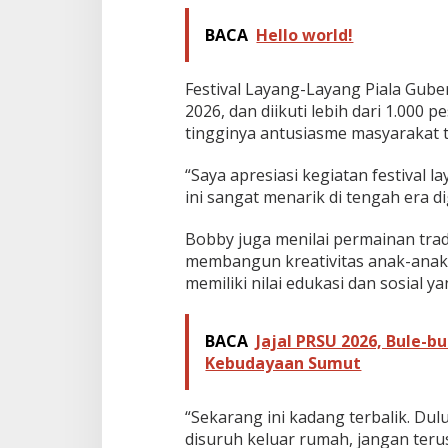
d
BACA
Hello world!
i
D
a
Festival Layang-Layang Piala Gube
y
a
2026, dan diikuti lebih dari 1.000
T
tingginya antusiasme masyarakat t
a
r
“Saya apresiasi kegiatan festival l
i
ini sangat menarik di tengah era di
k
W
i
Bobby juga menilai permainan trad
s
membangun kreativitas anak-anak.
a
memiliki nilai edukasi dan sosial
t
a
S
BACA
Jajal PRSU 2026, Bule-b
u
m
Kebudayaan Sumut
u
t
“Sekarang ini kadang terbalik. D
disuruh keluar rumah, jangan te