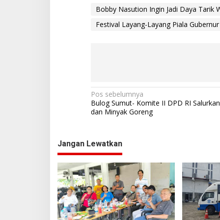
Bobby Nasution Ingin Jadi Daya Tarik
Festival Layang-Layang Piala Gubernur
N
Pos sebelumnya
Bulog Sumut- Komite II DPD RI Salurka
a
dan Minyak Goreng
v
i
Jangan Lewatkan
g
a
s
i
p