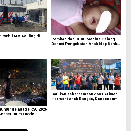
 Mobil SIM Keliling di
Pemkab dan DPRD Madina Galang
Donasi Pengobatan Anak Idap Kanker
Mata
Satukan Kebersamaan dan Perkuat
Harmoni Anak Bangsa, Dandenpom
I/5 Medan Gelar Nobar Piala Dunia
Bersama Masyarakat Belawan
gunjung Padati PRSU 2026
Konser Raim Laode