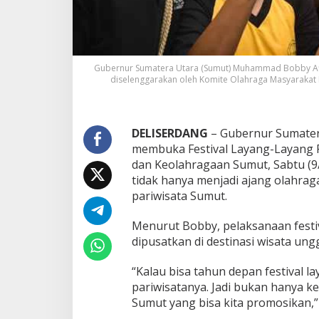
b
u
k
a
,
Gubernur Sumatera Utara (Sumut) Muhammad Bobby Afif
B
diselenggarakan oleh Komite Olahraga Masyarakat 
o
b
b
y
DELISERDANG
– Gubernur Sumater
N
membuka Festival Layang-Layang P
a
dan Keolahragaan Sumut, Sabtu (9/
s
u
tidak hanya menjadi ajang olahra
t
pariwisata Sumut.
i
o
Menurut Bobby, pelaksanaan festi
n
dipusatkan di destinasi wisata un
I
n
g
“Kalau bisa tahun depan festival la
i
pariwisatanya. Jadi bukan hanya ke
n
Sumut yang bisa kita promosikan,”
J
a