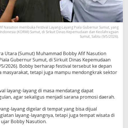
 Nasution membuka Festival Layang-Layang Piala Gubernur Sumut, yang
Indonesia (KORMI) Sumut, di Sirkuit Dinas Kepemudaan dan Keolahragaan
Sumut, Sabtu (9/5/2026).
a Utara (Sumut) Muhammad Bobby Afif Nasution
iala Gubernur Sumut, di Sirkuit Dinas Kepemudaan
5/2026). Bobby berharap festival tersebut ke depan
ga masyarakat, tetapi juga mampu mendongkrak sektor
val layang-layang di masa mendatang dapat
ggulan, agar sekaligus menjadi sarana promosi daerah.
yang-layang digelar di tempat yang bisa dijual
giatan layang-layangnya, tetapi juga tempat wisata di
 ujar Bobby Nasution.