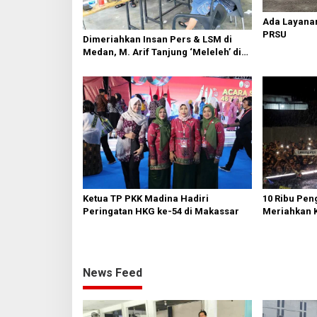
o
s
Ada Layanan
PRSU
Dimeriahkan Insan Pers & LSM di
Medan, M. Arif Tanjung ‘Meleleh’ di
Momen Miladnya
Ketua TP PKK Madina Hadiri
10 Ribu Pen
Peringatan HKG ke-54 di Makassar
Meriahkan 
News Feed