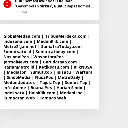
PDIP Somasi KWP Soal Tuduhan
3
‘Gerombolan Sirkus’, Buntut Rapat Komisi II
Dipimpin Sufmi Dasco Ahmad
3 Dilihat
GlobalMedan.com
|
TribunMerdeka.com
|
Indozona.com
|
MedanKlik.com
|
Metro24jam.net
|
SumatraToday.com
|
Sumutsatu.id
|
Sumatratoday.com
|
NasionalPos
|
WasantaraPos
|
JermalNews.com
|
Garudaraya.com
|
HarianMetro.id
|
Ketiksatu.com
|
KlikNUSA
|
Mediator
|
Sumut.top
|
Inisatu
|
Wartara
|
SindoMedia
|
NusaPos
|
MetroDaily
|
MedanUpdates
|
Tajuk.Top
|
Sumut.Top
|
Info Anime
|
Buana Pos
|
Harian Sindo
|
Indeksatu
|
HaloKlik.com
|
MedanLine
|
Kumparan Web
|
Kompas Web