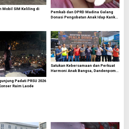
 Mobil SIM Keliling di
Pemkab dan DPRD Madina Galang
Donasi Pengobatan Anak Idap Kanker
Mata
Satukan Kebersamaan dan Perkuat
Harmoni Anak Bangsa, Dandenpom
I/5 Medan Gelar Nobar Piala Dunia
gunjung Padati PRSU 2026
Bersama Masyarakat Belawan
Konser Raim Laode