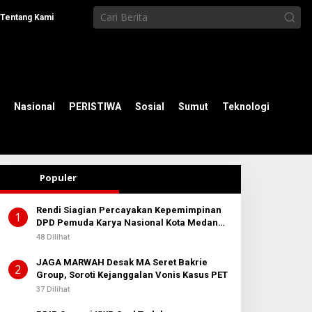
Tentang Kami
Nasional
PERISTIWA
Sosial
Sumut
Teknologi
Populer
Rendi Siagian Percayakan Kepemimpinan
1
DPD Pemuda Karya Nasional Kota Medan
kepada Josef Sembiring
48 Dilihat
JAGA MARWAH Desak MA Seret Bakrie
2
Group, Soroti Kejanggalan Vonis Kasus PET
37 Dilihat