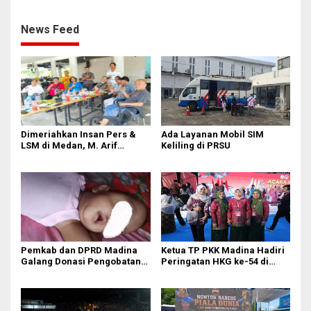
Dunia Bersama Masyarakat
Belawan
News Feed
Dimeriahkan Insan Pers &
Ada Layanan Mobil SIM
LSM di Medan, M. Arif
Keliling di PRSU
Tanjung ‘Meleleh’ di Momen
Miladnya
Pemkab dan DPRD Madina
Ketua TP PKK Madina Hadiri
Galang Donasi Pengobatan
Peringatan HKG ke-54 di
Anak Idap Kanker Mata
Makassar