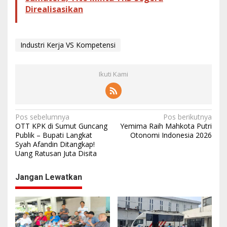
Direalisasikan
Industri Kerja VS Kompetensi
Ikuti Kami
N
Pos sebelumnya
Pos berikutnya
OTT KPK di Sumut Guncang
Yemima Raih Mahkota Putri
a
Publik – Bupati Langkat
Otonomi Indonesia 2026
Syah Afandin Ditangkap!
v
Uang Ratusan Juta Disita
i
g
Jangan Lewatkan
a
s
i