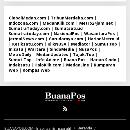
GlobalMedan.com
|
TribunMerdeka.com
|
Indozona.com
|
MedanKlik.com
|
Metro24jam.net
|
SumatraToday.com
|
Sumutsatu.id
|
Sumatratoday.com
|
NasionalPos
|
WasantaraPos
|
JermalNews.com
|
Garudaraya.com
|
HarianMetro.id
|
Ketiksatu.com
|
KlikNUSA
|
Mediator
|
Sumut.top
|
Inisatu
|
Wartara
|
SindoMedia
|
NusaPos
|
MetroDaily
|
MedanUpdates
|
Tajuk.Top
|
Sumut.Top
|
Info Anime
|
Buana Pos
|
Harian Sindo
|
Indeksatu
|
HaloKlik.com
|
MedanLine
|
Kumparan
Web
|
Kompas Web
BUANAPOS.COM - Inspirasi & Inspiratif
Beranda