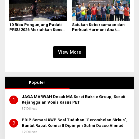
10 Ribu Pengunjung Padati
Satukan Kebersamaan dan
PRSU 2026 Meriahkan Konser
Perkuat Harmoni Anak
Raim Laode
Bangsa, Dandenpom I/5
Medan Gelar Nobar Piala
Dunia Bersama Masyarakat
Belawan
View More
Populer
JAGA MARWAH Desak MA Seret Bakrie Group, Soroti
1
Kejanggalan Vonis Kasus PET
37 Dilihat
PDIP Somasi KWP Soal Tuduhan ‘Gerombolan Sirkus’,
2
Buntut Rapat Komisi II Dipimpin Sufmi Dasco Ahmad
12 Dilihat