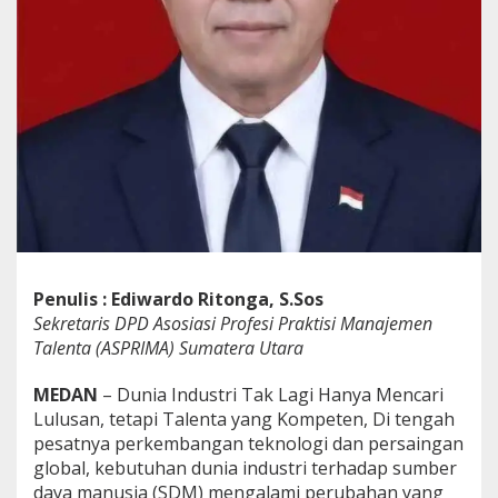
e
t
e
n
s
i
Penulis : Ediwardo Ritonga, S.Sos
Sekretaris DPD Asosiasi Profesi Praktisi Manajemen
Talenta (ASPRIMA) Sumatera Utara
MEDAN
– Dunia Industri Tak Lagi Hanya Mencari
Lulusan, tetapi Talenta yang Kompeten, Di tengah
pesatnya perkembangan teknologi dan persaingan
global, kebutuhan dunia industri terhadap sumber
daya manusia (SDM) mengalami perubahan yang