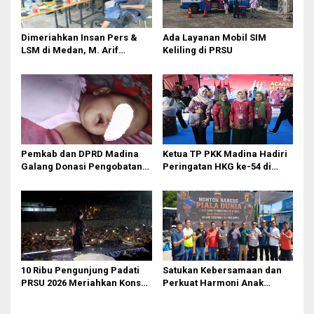
p
o
Dimeriahkan Insan Pers &
Ada Layanan Mobil SIM
s
LSM di Medan, M. Arif
Keliling di PRSU
Tanjung ‘Meleleh’ di Momen
Miladnya
Pemkab dan DPRD Madina
Ketua TP PKK Madina Hadiri
Galang Donasi Pengobatan
Peringatan HKG ke-54 di
Anak Idap Kanker Mata
Makassar
10 Ribu Pengunjung Padati
Satukan Kebersamaan dan
PRSU 2026 Meriahkan Konser
Perkuat Harmoni Anak
Raim Laode
Bangsa, Dandenpom I/5
Medan Gelar Nobar Piala