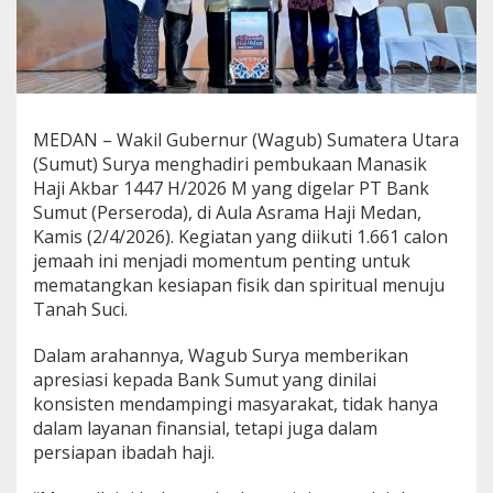
a
s
i
k
H
a
j
MEDAN – Wakil Gubernur (Wagub) Sumatera Utara
i
(Sumut) Surya menghadiri pembukaan Manasik
A
Haji Akbar 1447 H/2026 M yang digelar PT Bank
k
Sumut (Perseroda), di Aula Asrama Haji Medan,
b
a
Kamis (2/4/2026). Kegiatan yang diikuti 1.661 calon
r
jemaah ini menjadi momentum penting untuk
B
mematangkan kesiapan fisik dan spiritual menuju
a
Tanah Suci.
n
k
S
Dalam arahannya, Wagub Surya memberikan
u
apresiasi kepada Bank Sumut yang dinilai
m
konsisten mendampingi masyarakat, tidak hanya
u
dalam layanan finansial, tetapi juga dalam
t
,
persiapan ibadah haji.
B
e