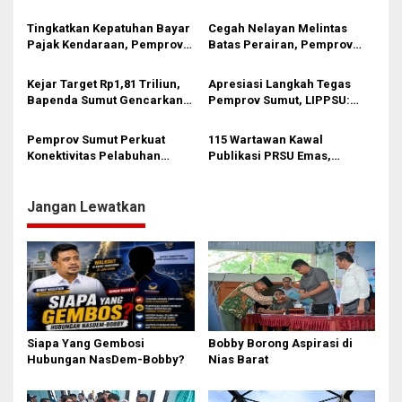
Warga Siapkan Penyambutan
Pungli di Objek Wisata
p
Meriah
Tingkatkan Kepatuhan Bayar
Cegah Nelayan Melintas
o
Pajak Kendaraan, Pemprov
Batas Perairan, Pemprov
s
Sumut Gaungkan ‘GAS KEN’
Sumut Siapkan Tiga Langkah
ke Masyarakat
Strategis
Kejar Target Rp1,81 Triliun,
Apresiasi Langkah Tegas
Bapenda Sumut Gencarkan
Pemprov Sumut, LIPPSU:
Program GAS KEN
Jangan Biarkan Mafia PETI
Hancurkan Tanah Gordang
Pemprov Sumut Perkuat
115 Wartawan Kawal
Sambilan
Konektivitas Pelabuhan
Publikasi PRSU Emas,
Kuala Tanjung–Penang Port
Pemprov Sumut, PPSU dan
FWP Perkuat Kolaborasi
Informasi
Jangan Lewatkan
Siapa Yang Gembosi
Bobby Borong Aspirasi di
Hubungan NasDem-Bobby?
Nias Barat