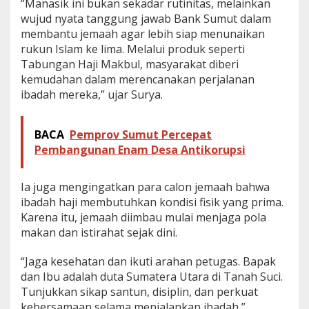
“Manasik ini bukan sekadar rutinitas, melainkan
g
wujud nyata tanggung jawab Bank Sumut dalam
i
membantu jemaah agar lebih siap menunaikan
n
i
rukun Islam ke lima. Melalui produk seperti
P
Tabungan Haji Makbul, masyarakat diberi
e
kemudahan dalam merencanakan perjalanan
s
ibadah mereka,” ujar Surya.
a
n
W
BACA
Pemprov Sumut Percepat
a
g
Pembangunan Enam Desa Antikorupsi
u
b
S
Ia juga mengingatkan para calon jemaah bahwa
u
ibadah haji membutuhkan kondisi fisik yang prima.
r
Karena itu, jemaah diimbau mulai menjaga pola
y
makan dan istirahat sejak dini.
a
“Jaga kesehatan dan ikuti arahan petugas. Bapak
dan Ibu adalah duta Sumatera Utara di Tanah Suci.
Tunjukkan sikap santun, disiplin, dan perkuat
kebersamaan selama menjalankan ibadah,”