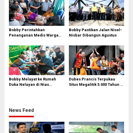
Bobby Perintahkan
Bobby Pastikan Jalan Nisel-
Penanganan Medis Warga
Nisbar Dibangun Agustus
Nisel di Medan
Bobby Melayat ke Rumah
Dubes Prancis Terpukau
Duka Nelayan di Nias
Situs Megalitik 5.000 Tahun di
Selatan, Kuliahkan dan
Nias
Siapkan Kerja Anak
Almarhum
News Feed