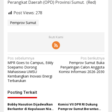
Perangkat Daerah (OPD) Provinsi Sumut. (Red)
Post Views:
278
Pemprov Sumut
Ikuti Kami
N
Pos sebelumnya
Pos berikutnya
MPR Goes to Campus, Eddy
Pemprov Sumut Buka
a
Soeparno Dorong
Penjaringan Calon Anggota
Mahasiswa UMSU
Komisi Informasi 2026-2030
v
Kembangkan Inovasi Energi
i
Terbarukan
g
Posting Terkait
a
s
Bobby Nasution Dijadwalkan
Komisi VII DPR RI Dukung
i
Berkantor di Kepulauan Nias,
Pemprov Sumut Berantas