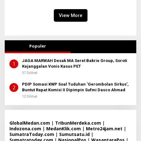
Siapkan Kerja Anak
Almarhum
View More
Populer
JAGA MARWAH Desak MA Seret Bakrie Group, Soroti
1
Kejanggalan Vonis Kasus PET
37 Dilihat
PDIP Somasi KWP Soal Tuduhan ‘Gerombolan Sirkus’,
2
Buntut Rapat Komisi II Dipimpin Sufmi Dasco Ahmad
12 Dilihat
GlobalMedan.com
|
TribunMerdeka.com
|
Indozona.com
|
MedanKlik.com
|
Metro24jam.net
|
SumatraToday.com
|
Sumutsatu.id
|
Sumatratoday.com
|
NasionalPos
|
WasantaraPos
|