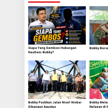
g
a
s
i
p
o
s
Siapa Yang Gembosi Hubungan
Bobby Boron
NasDem-Bobby?
Bobby Pastikan Jalan Nisel-Nisbar
Bobby Mela
Dibangun Agustus
Nelayan di 