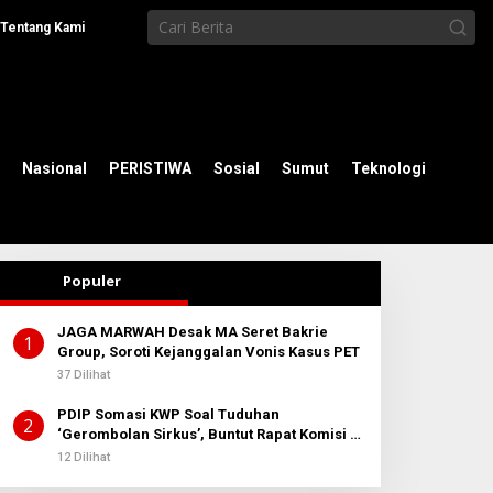
Tentang Kami
Nasional
PERISTIWA
Sosial
Sumut
Teknologi
Populer
JAGA MARWAH Desak MA Seret Bakrie
1
Group, Soroti Kejanggalan Vonis Kasus PET
37 Dilihat
PDIP Somasi KWP Soal Tuduhan
2
‘Gerombolan Sirkus’, Buntut Rapat Komisi II
Dipimpin Sufmi Dasco Ahmad
12 Dilihat