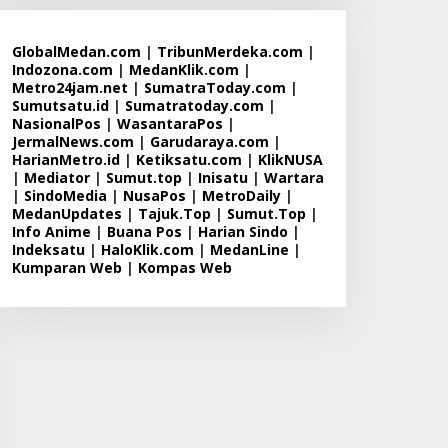
GlobalMedan.com
|
TribunMerdeka.com
|
Indozona.com
|
MedanKlik.com
|
Metro24jam.net
|
SumatraToday.com
|
Sumutsatu.id
|
Sumatratoday.com
|
NasionalPos
|
WasantaraPos
|
JermalNews.com
|
Garudaraya.com
|
HarianMetro.id
|
Ketiksatu.com
|
KlikNUSA
|
Mediator
|
Sumut.top
|
Inisatu
|
Wartara
|
SindoMedia
|
NusaPos
|
MetroDaily
|
MedanUpdates
|
Tajuk.Top
|
Sumut.Top
|
Info Anime
|
Buana Pos
|
Harian Sindo
|
Indeksatu
|
HaloKlik.com
|
MedanLine
|
Kumparan Web
|
Kompas Web