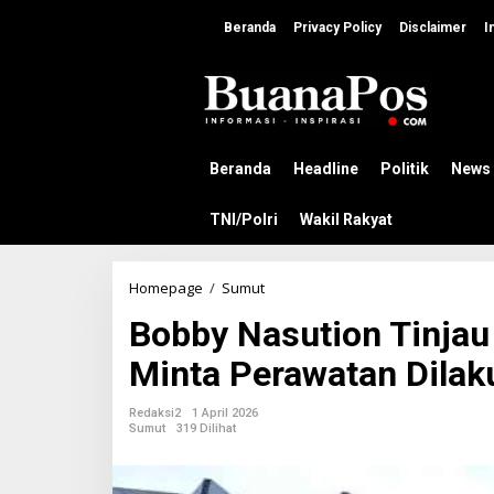
L
e
Beranda
Privacy Policy
Disclaimer
I
w
a
t
i
k
e
k
Beranda
Headline
Politik
News
o
n
TNI/Polri
Wakil Rakyat
t
e
n
Homepage
/
Sumut
B
o
Bobby Nasution Tinja
b
b
Minta Perawatan Dilak
y
N
a
Redaksi2
1 April 2026
s
Sumut
319 Dilihat
u
t
i