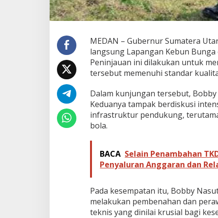
a
,
M
i
MEDAN – Gubernur Sumatera Utar
n
t
langsung Lapangan Kebun Bunga di
a
Peninjauan ini dilakukan untuk m
P
tersebut memenuhi standar kualita
e
r
Dalam kunjungan tersebut, Bobby 
a
w
Keduanya tampak berdiskusi intensi
a
infrastruktur pendukung, terutama
t
bola.
a
n
D
BACA
Selain Penambahan TKD 
i
Penyaluran Anggaran dan Rel
l
a
k
Pada kesempatan itu, Bobby Nasu
u
k
melakukan pembenahan dan perawat
a
teknis yang dinilai krusial bagi k
n