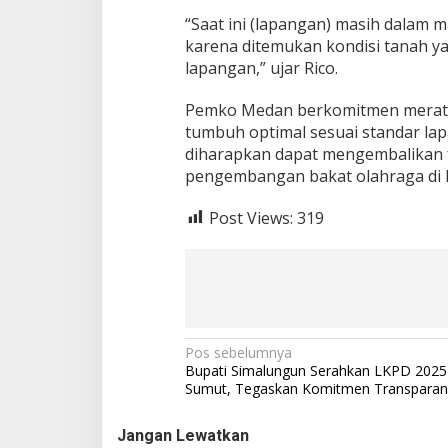
“Saat ini (lapangan) masih dalam
karena ditemukan kondisi tanah 
lapangan,” ujar Rico.
Pemko Medan berkomitmen meratak
tumbuh optimal sesuai standar la
diharapkan dapat mengembalikan 
pengembangan bakat olahraga di 
Post Views:
319
N
Pos sebelumnya
Bupati Simalungun Serahkan LKPD 2025
a
Sumut, Tegaskan Komitmen Transparan
v
Jangan Lewatkan
i