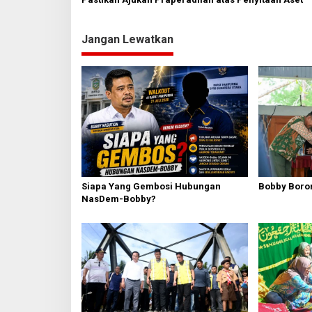
s
i
Jangan Lewatkan
p
o
s
Siapa Yang Gembosi Hubungan
Bobby Boron
NasDem-Bobby?