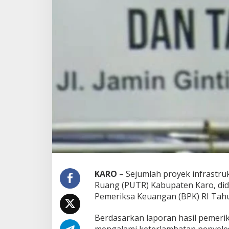
B
P
K
T
e
m
u
k
a
n
S
e
j
u
m
l
a
h
P
KARO
– Sejumlah proyek infrastru
r
Ruang (PUTR) Kabupaten Karo, did
o
Pemeriksa Keuangan (BPK) RI Tah
y
e
Berdasarkan laporan hasil pemeri
k
I