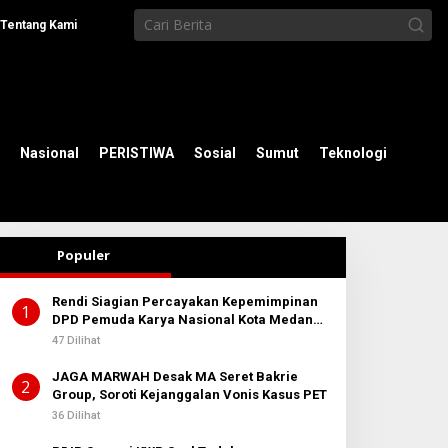
Tentang Kami
Nasional
PERISTIWA
Sosial
Sumut
Teknologi
Populer
Rendi Siagian Percayakan Kepemimpinan
1
DPD Pemuda Karya Nasional Kota Medan
kepada Josef Sembiring
47 Dilihat
JAGA MARWAH Desak MA Seret Bakrie
2
Group, Soroti Kejanggalan Vonis Kasus PET
36 Dilihat