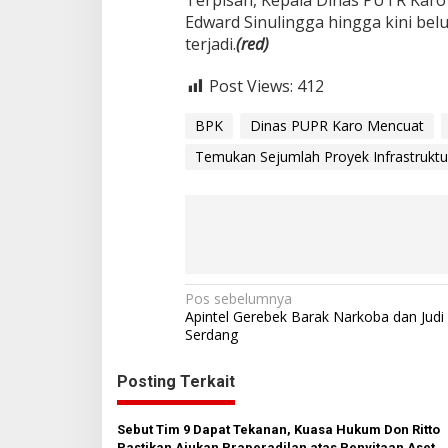
Terpisah, Kepala Dinas PUTR Karo
Edward Sinulingga hingga kini be
terjadi.
(red)
Post Views:
412
BPK
Dinas PUPR Karo Mencuat
Temukan Sejumlah Proyek Infrastrukt
N
Pos sebelumnya
Apintel Gerebek Barak Narkoba dan Judi 
a
Serdang
v
Posting Terkait
i
g
Sebut Tim 9 Dapat Tekanan, Kuasa Hukum Don Ritto
a
Pastikan Ajukan Praperadilan atas Penyitaan Aset