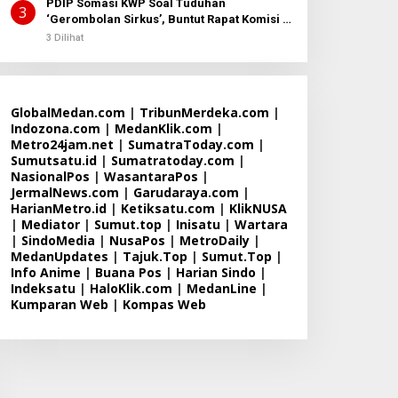
PDIP Somasi KWP Soal Tuduhan
3
‘Gerombolan Sirkus’, Buntut Rapat Komisi II
Dipimpin Sufmi Dasco Ahmad
3 Dilihat
GlobalMedan.com
|
TribunMerdeka.com
|
Indozona.com
|
MedanKlik.com
|
Metro24jam.net
|
SumatraToday.com
|
Sumutsatu.id
|
Sumatratoday.com
|
NasionalPos
|
WasantaraPos
|
JermalNews.com
|
Garudaraya.com
|
HarianMetro.id
|
Ketiksatu.com
|
KlikNUSA
|
Mediator
|
Sumut.top
|
Inisatu
|
Wartara
|
SindoMedia
|
NusaPos
|
MetroDaily
|
MedanUpdates
|
Tajuk.Top
|
Sumut.Top
|
Info Anime
|
Buana Pos
|
Harian Sindo
|
Indeksatu
|
HaloKlik.com
|
MedanLine
|
Kumparan Web
|
Kompas Web