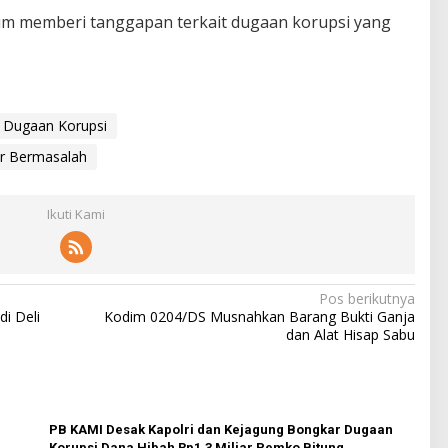
lum memberi tanggapan terkait dugaan korupsi yang
Dugaan Korupsi
ur Bermasalah
Ikuti Kami
Pos berikutnya
di Deli
Kodim 0204/DS Musnahkan Barang Bukti Ganja
dan Alat Hisap Sabu
PB KAMI Desak Kapolri dan Kejagung Bongkar Dugaan
Korupsi Dana Hibah Rp1,3 Miliar Pemko Bitung