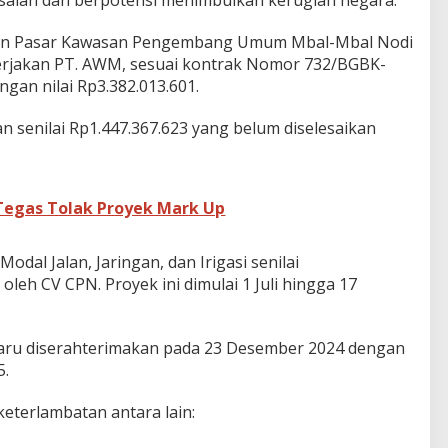
saian dan berpotensi menimbulkan kerugian negara.
nan Pasar Kawasan Pengembang Umum Mbal-Mbal Nodi
kerjakan PT. AWM, sesuai kontrak Nomor 732/BGBK-
ngan nilai Rp3.382.013.601.
n senilai Rp1.447.367.623 yang belum diselesaikan
Tegas Tolak Proyek Mark Up
Modal Jalan, Jaringan, dan Irigasi senilai
oleh CV CPN. Proyek ini dimulai 1 Juli hingga 17
 baru diserahterimakan pada 23 Desember 2024 dengan
5.
keterlambatan antara lain: