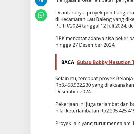
mengalami keterlambatan penyele
n
f
Di antaranya, proyek pembangu
r
di Kecamatan Lau Baleng yang di
a
PUTR/2024 tanggal 12 Juli 2024, de
s
t
r
BPK mencatat adanya sisa pekerjaa
u
hingga 27 Desember 2024.
k
t
u
BACA
Gubsu Bobby Nasution 
r
B
e
Selain itu, terdapat proyek Belanja 
r
Rp8.458.922.230 yang dilaksanakan 
m
a
Desember 2024.
s
a
Pekerjaan ini juga terlambat dan
l
nilai keterlambatan Rp2.205.425.41
a
h
Proyek lain yang turut mengalami 