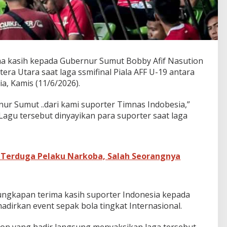
ma kasih kepada Gubernur Sumut Bobby Afif Nasution
a Utara saat laga ssmifinal Piala AFF U-19 antara
a, Kamis (11/6/2026).
nur Sumut ..dari kami suporter Timnas Indobesia,”
Lagu tersebut dinyayikan para suporter saat laga
4 Terduga Pelaku Narkoba, Salah Seorangnya
ungkapan terima kasih suporter Indonesia kepada
dirkan event sepak bola tingkat Internasional.
on yang hadir langsung menyaksikan laga tersebut