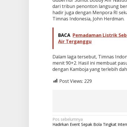
k
dari tribun penonton langsung ber
a
hadir juga dengan Menpora RI seka
n
Timnas Indonesia, John Herdman.
T
e
r
BACA
Pemadaman Listrik Seb
i
m
Air Terganggu
a
K
a
Dalam laga tersebut, Timnas Indon
s
menit 90+2. Hasil ini membuat pa
i
dengan Kamboja yang terlebih dahu
h
k
Post Views:
229
e
B
o
b
b
y
N
a
N
Pos sebelumnya
s
Hadirkan Event Sepak Bola Tingkat Inter
u