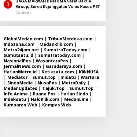
JAGA MARWAH Desak MA Seret Bakrie
3
Group, Soroti Kejanggalan Vonis Kasus PET
36 Dilihat
GlobalMedan.com
|
TribunMerdeka.com
|
Indozona.com
|
MedanKlik.com
|
Metro24jam.net
|
SumatraToday.com
|
Sumutsatu.id
|
Sumatratoday.com
|
NasionalPos
|
WasantaraPos
|
JermalNews.com
|
Garudaraya.com
|
HarianMetro.id
|
Ketiksatu.com
|
KlikNUSA
|
Mediator
|
Sumut.top
|
Inisatu
|
Wartara
|
SindoMedia
|
NusaPos
|
MetroDaily
|
MedanUpdates
|
Tajuk.Top
|
Sumut.Top
|
Info Anime
|
Buana Pos
|
Harian Sindo
|
Indeksatu
|
HaloKlik.com
|
MedanLine
|
Kumparan Web
|
Kompas Web