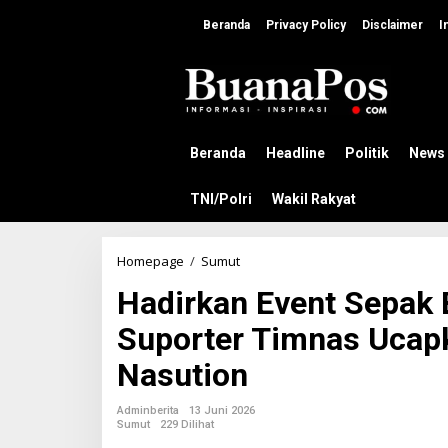
L
e
Beranda
Privacy Policy
Disclaimer
I
w
a
t
i
k
e
k
Beranda
Headline
Politik
News
o
n
TNI/Polri
Wakil Rakyat
t
e
n
Homepage
/
Sumut
H
a
Hadirkan Event Sepak B
d
i
Suporter Timnas Ucap
r
k
Nasution
a
n
E
Adminberita
13 Juni 2026
v
Sumut
229 Dilihat
e