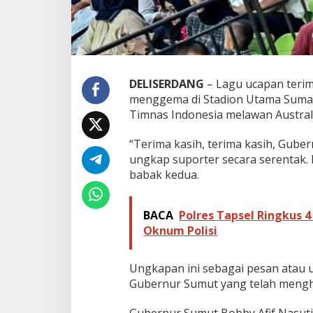
s
i
o
n
a
l
DELISERDANG
– Lagu ucapan teri
,
S
menggema di Stadion Utama Sumater
u
Timnas Indonesia melawan Australi
p
o
“Terima kasih, terima kasih, Guber
r
ungkap suporter secara serentak. 
t
e
babak kedua.
r
T
i
BACA
Polres Tapsel Ringkus 
m
Oknum Polisi
n
a
s
Ungkapan ini sebagai pesan atau 
U
Gubernur Sumut yang telah mengha
c
a
p
Gubernur Sumut Bobby Afif Nasuti