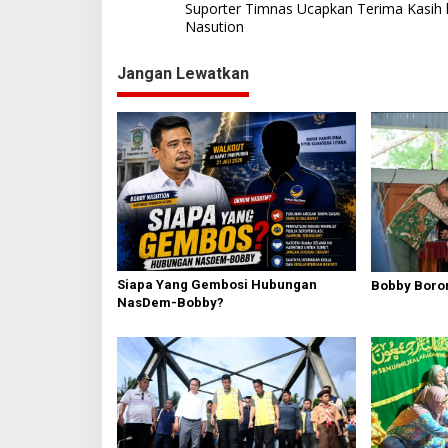
a
Suporter Timnas Ucapkan Terima Kasih
t
Nasution
v
i
o
i
n
Jangan Lewatkan
g
a
s
i
p
o
s
Siapa Yang Gembosi Hubungan
Bobby Boron
NasDem-Bobby?