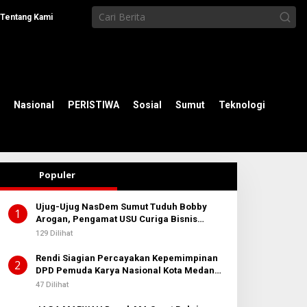
Tentang Kami
Nasional
PERISTIWA
Sosial
Sumut
Teknologi
Populer
Ujug-Ujug NasDem Sumut Tuduh Bobby
1
Arogan, Pengamat USU Curiga Bisnis
Reklame
129 Dilihat
Rendi Siagian Percayakan Kepemimpinan
2
DPD Pemuda Karya Nasional Kota Medan
kepada Josef Sembiring
47 Dilihat