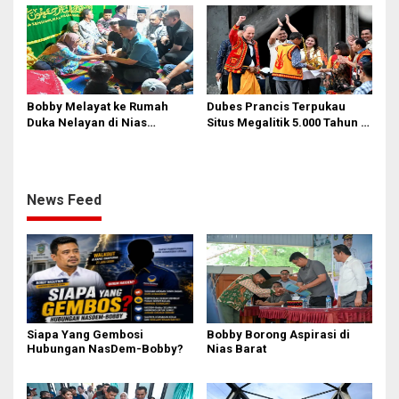
Bobby Melayat ke Rumah
Dubes Prancis Terpukau
Duka Nelayan di Nias
Situs Megalitik 5.000 Tahun di
Selatan, Kuliahkan dan
Nias
Siapkan Kerja Anak
Almarhum
News Feed
Siapa Yang Gembosi
Bobby Borong Aspirasi di
Hubungan NasDem-Bobby?
Nias Barat