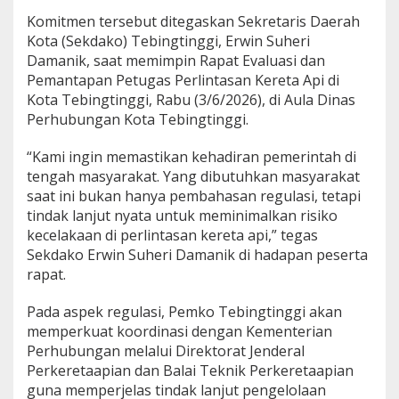
i
Komitmen tersebut ditegaskan Sekretaris Daerah
s
Kota (Sekdako) Tebingtinggi, Erwin Suheri
i
Damanik, saat memimpin Rapat Evaluasi dan
k
o
Pemantapan Petugas Perlintasan Kereta Api di
K
Kota Tebingtinggi, Rabu (3/6/2026), di Aula Dinas
e
Perhubungan Kota Tebingtinggi.
c
e
“Kami ingin memastikan kehadiran pemerintah di
l
a
tengah masyarakat. Yang dibutuhkan masyarakat
k
saat ini bukan hanya pembahasan regulasi, tetapi
a
tindak lanjut nyata untuk meminimalkan risiko
a
kecelakaan di perlintasan kereta api,” tegas
n
P
Sekdako Erwin Suheri Damanik di hadapan peserta
e
rapat.
r
l
Pada aspek regulasi, Pemko Tebingtinggi akan
i
memperkuat koordinasi dengan Kementerian
n
t
Perhubungan melalui Direktorat Jenderal
a
Perkeretaapian dan Balai Teknik Perkeretaapian
s
guna memperjelas tindak lanjut pengelolaan
a