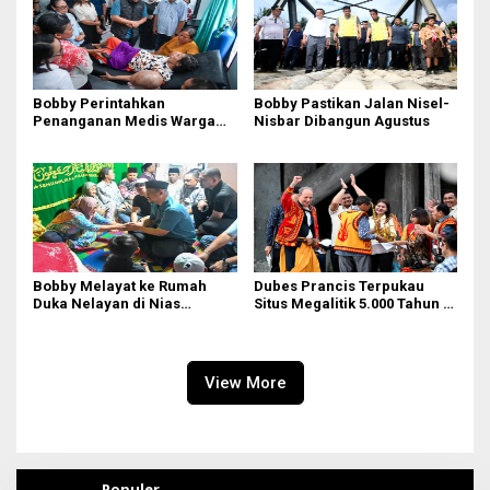
Bobby Perintahkan
Bobby Pastikan Jalan Nisel-
Penanganan Medis Warga
Nisbar Dibangun Agustus
Nisel di Medan
Bobby Melayat ke Rumah
Dubes Prancis Terpukau
Duka Nelayan di Nias
Situs Megalitik 5.000 Tahun di
Selatan, Kuliahkan dan
Nias
Siapkan Kerja Anak
Almarhum
View More
Populer