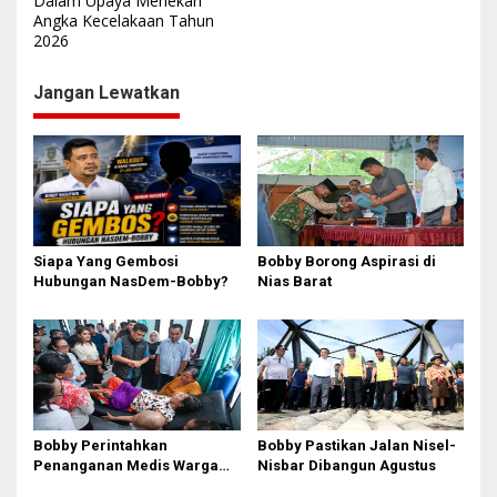
Dalam Upaya Menekan
i
Angka Kecelakaan Tahun
2026
g
a
Jangan Lewatkan
s
i
p
o
s
Siapa Yang Gembosi
Bobby Borong Aspirasi di
Hubungan NasDem-Bobby?
Nias Barat
Bobby Perintahkan
Bobby Pastikan Jalan Nisel-
Penanganan Medis Warga
Nisbar Dibangun Agustus
Nisel di Medan