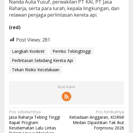
Nanda Aulia Yusuf, perwakilan PT KAI, PT Jasa
Raharja, serta para lurah, kepala lingkungan, dan
relawan penjaga perlintasan kereta api.
(red)
Post Views:
281
Langkah Konkret
Pemko Tebingtinggi
Perlintasan Sebidang Kereta Api
Tekan Risiko Kecelakaan
Ikuti Kami
N
Pos sebelumnya
Pos berikutnya
Jasa Raharja Tebing Tinggi
Ketiadaan Anggaran, KORMI
a
Rapat Program
Medan Dipastikan Tak Ikut
Keselamatan Lalu Lintas
Forprovsu 2026
v