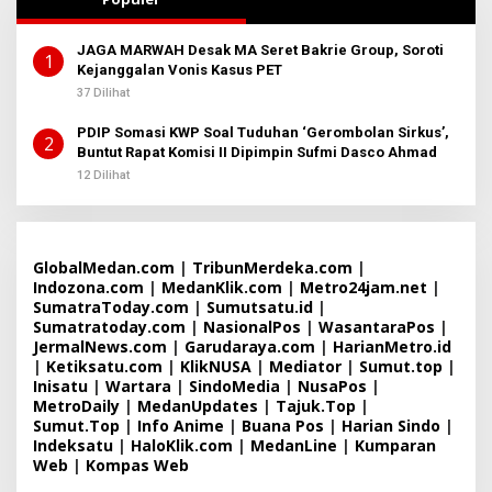
JAGA MARWAH Desak MA Seret Bakrie Group, Soroti
1
Kejanggalan Vonis Kasus PET
37 Dilihat
PDIP Somasi KWP Soal Tuduhan ‘Gerombolan Sirkus’,
2
Buntut Rapat Komisi II Dipimpin Sufmi Dasco Ahmad
12 Dilihat
GlobalMedan.com
|
TribunMerdeka.com
|
Indozona.com
|
MedanKlik.com
|
Metro24jam.net
|
SumatraToday.com
|
Sumutsatu.id
|
Sumatratoday.com
|
NasionalPos
|
WasantaraPos
|
JermalNews.com
|
Garudaraya.com
|
HarianMetro.id
|
Ketiksatu.com
|
KlikNUSA
|
Mediator
|
Sumut.top
|
Inisatu
|
Wartara
|
SindoMedia
|
NusaPos
|
MetroDaily
|
MedanUpdates
|
Tajuk.Top
|
Sumut.Top
|
Info Anime
|
Buana Pos
|
Harian Sindo
|
Indeksatu
|
HaloKlik.com
|
MedanLine
|
Kumparan
Web
|
Kompas Web