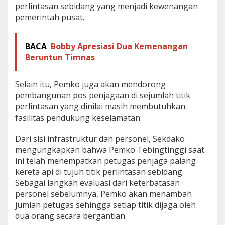
perlintasan sebidang yang menjadi kewenangan
n
pemerintah pusat.
S
e
b
i
BACA
Bobby Apresiasi Dua Kemenangan
d
Beruntun Timnas
a
n
g
Selain itu, Pemko juga akan mendorong
K
pembangunan pos penjagaan di sejumlah titik
e
perlintasan yang dinilai masih membutuhkan
r
e
fasilitas pendukung keselamatan.
t
a
Dari sisi infrastruktur dan personel, Sekdako
A
mengungkapkan bahwa Pemko Tebingtinggi saat
p
ini telah menempatkan petugas penjaga palang
i
kereta api di tujuh titik perlintasan sebidang.
Sebagai langkah evaluasi dari keterbatasan
personel sebelumnya, Pemko akan menambah
jumlah petugas sehingga setiap titik dijaga oleh
dua orang secara bergantian.