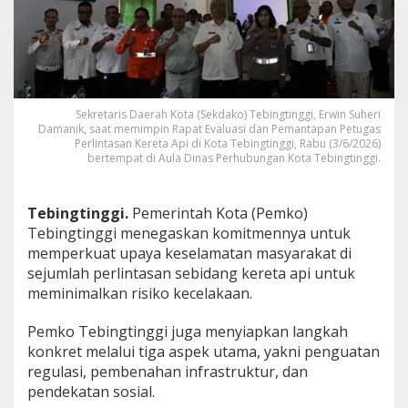
a
p
k
a
n
L
a
Sekretaris Daerah Kota (Sekdako) Tebingtinggi, Erwin Suheri
n
Damanik, saat memimpin Rapat Evaluasi dan Pemantapan Petugas
g
Perlintasan Kereta Api di Kota Tebingtinggi, Rabu (3/6/2026)
k
bertempat di Aula Dinas Perhubungan Kota Tebingtinggi.
a
h
K
Tebingtinggi.
Pemerintah Kota (Pemko)
o
Tebingtinggi menegaskan komitmennya untuk
n
memperkuat upaya keselamatan masyarakat di
k
sejumlah perlintasan sebidang kereta api untuk
r
e
meminimalkan risiko kecelakaan.
t
T
Pemko Tebingtinggi juga menyiapkan langkah
e
konkret melalui tiga aspek utama, yakni penguatan
k
regulasi, pembenahan infrastruktur, dan
a
n
pendekatan sosial.
R