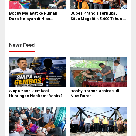
Bobby Melayat ke Rumah
Dubes Prancis Terpukau
Duka Nelayan di Nias
Situs Megalitik 5.000 Tahun di
Selatan, Kuliahkan dan
Nias
Siapkan Kerja Anak
Almarhum
News Feed
Siapa Yang Gembosi
Bobby Borong Aspirasi di
Hubungan NasDem-Bobby?
Nias Barat