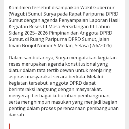
U
Komitmen tersebut disampaikan Wakil Gubernur
s
(Wagub) Sumut Surya pada Rapat Paripurna DPRD
u
l
Sumut dengan agenda Penyampaian Laporan Hasil
a
Kegiatan Reses III Masa Persidangan III Tahun
n
Sidang 2025–2026 Pimpinan dan Anggota DPRD
M
Sumut, di Ruang Paripurna DPRD Sumut, Jalan
a
Imam Bonjol Nomor 5 Medan, Selasa (2/6/2026).
s
y
a
Dalam sambutannya, Surya mengatakan kegiatan
r
reses merupakan agenda konstitusional yang
a
diatur dalam tata tertib dewan untuk menjaring
k
aspirasi masyarakat secara berkala. Melalui
a
t
kegiatan tersebut, anggota DPRD dapat
berinteraksi langsung dengan masyarakat,
menyerap berbagai kebutuhan pembangunan,
serta menghimpun masukan yang menjadi bagian
penting dalam proses perencanaan pembangunan
daerah.