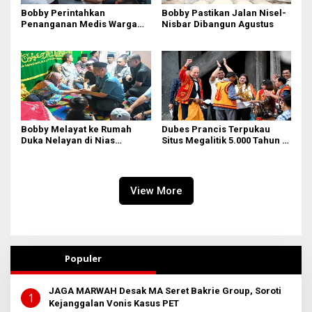
Bobby Perintahkan
Bobby Pastikan Jalan Nisel-
Penanganan Medis Warga
Nisbar Dibangun Agustus
Nisel di Medan
Bobby Melayat ke Rumah
Dubes Prancis Terpukau
Duka Nelayan di Nias
Situs Megalitik 5.000 Tahun di
Selatan, Kuliahkan dan
Nias
Siapkan Kerja Anak
Almarhum
View More
Populer
JAGA MARWAH Desak MA Seret Bakrie Group, Soroti
1
Kejanggalan Vonis Kasus PET