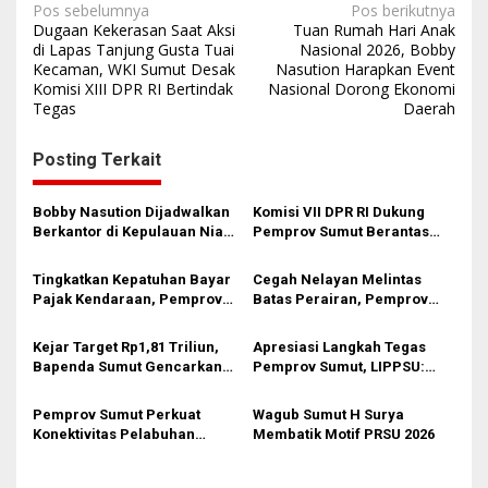
N
Pos sebelumnya
Pos berikutnya
Dugaan Kekerasan Saat Aksi
Tuan Rumah Hari Anak
a
di Lapas Tanjung Gusta Tuai
Nasional 2026, Bobby
Kecaman, WKI Sumut Desak
Nasution Harapkan Event
v
Komisi XIII DPR RI Bertindak
Nasional Dorong Ekonomi
i
Tegas
Daerah
g
Posting Terkait
a
s
Bobby Nasution Dijadwalkan
Komisi VII DPR RI Dukung
i
Berkantor di Kepulauan Nias,
Pemprov Sumut Berantas
Warga Siapkan Penyambutan
Pungli di Objek Wisata
p
Meriah
Tingkatkan Kepatuhan Bayar
Cegah Nelayan Melintas
o
Pajak Kendaraan, Pemprov
Batas Perairan, Pemprov
s
Sumut Gaungkan ‘GAS KEN’
Sumut Siapkan Tiga Langkah
ke Masyarakat
Strategis
Kejar Target Rp1,81 Triliun,
Apresiasi Langkah Tegas
Bapenda Sumut Gencarkan
Pemprov Sumut, LIPPSU:
Program GAS KEN
Jangan Biarkan Mafia PETI
Hancurkan Tanah Gordang
Pemprov Sumut Perkuat
‎Wagub Sumut H Surya
Sambilan
Konektivitas Pelabuhan
Membatik Motif PRSU 2026
Kuala Tanjung–Penang Port