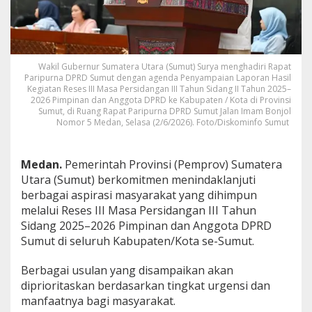
d
a
k
l
a
Wakil Gubernur Sumatera Utara (Sumut) Surya menghadiri Rapat
n
Paripurna DPRD Sumut dengan agenda Penyampaian Laporan Hasil
j
Kegiatan Reses III Masa Persidangan III Tahun Sidang II Tahun 2025–
u
2026 Pimpinan dan Anggota DPRD ke Kabupaten / Kota di Provinsi
t
Sumut, di Ruang Rapat Paripurna DPRD Sumut Jalan Imam Bonjol
i
Nomor 5 Medan, Selasa (2/6/2026). Foto/Diskominfo Sumut
H
a
s
Medan.
Pemerintah Provinsi (Pemprov) Sumatera
i
Utara (Sumut) berkomitmen menindaklanjuti
l
berbagai aspirasi masyarakat yang dihimpun
R
e
melalui Reses III Masa Persidangan III Tahun
s
Sidang 2025–2026 Pimpinan dan Anggota DPRD
e
Sumut di seluruh Kabupaten/Kota se-Sumut.
s
D
Berbagai usulan yang disampaikan akan
P
R
diprioritaskan berdasarkan tingkat urgensi dan
D
manfaatnya bagi masyarakat.
&