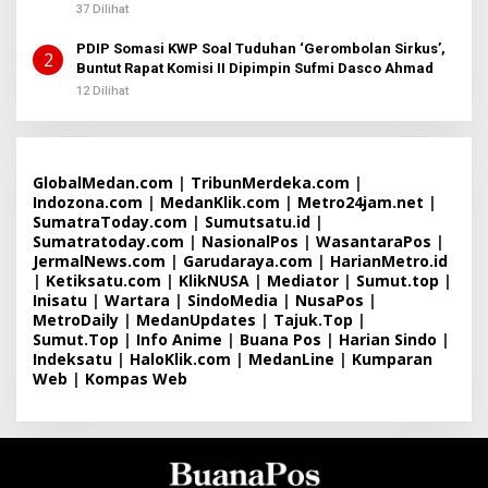
37 Dilihat
PDIP Somasi KWP Soal Tuduhan ‘Gerombolan Sirkus’,
2
Buntut Rapat Komisi II Dipimpin Sufmi Dasco Ahmad
12 Dilihat
GlobalMedan.com
|
TribunMerdeka.com
|
Indozona.com
|
MedanKlik.com
|
Metro24jam.net
|
SumatraToday.com
|
Sumutsatu.id
|
Sumatratoday.com
|
NasionalPos
|
WasantaraPos
|
JermalNews.com
|
Garudaraya.com
|
HarianMetro.id
|
Ketiksatu.com
|
KlikNUSA
|
Mediator
|
Sumut.top
|
Inisatu
|
Wartara
|
SindoMedia
|
NusaPos
|
MetroDaily
|
MedanUpdates
|
Tajuk.Top
|
Sumut.Top
|
Info Anime
|
Buana Pos
|
Harian Sindo
|
Indeksatu
|
HaloKlik.com
|
MedanLine
|
Kumparan
Web
|
Kompas Web