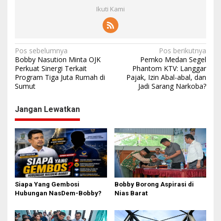
Ikuti Kami
N
Pos sebelumnya
Pos berikutnya
Bobby Nasution Minta OJK
Pemko Medan Segel
a
Perkuat Sinergi Terkait
Phantom KTV: Langgar
Program Tiga Juta Rumah di
Pajak, Izin Abal-abal, dan
v
Sumut
Jadi Sarang Narkoba?
i
g
Jangan Lewatkan
a
s
i
p
o
Siapa Yang Gembosi
Bobby Borong Aspirasi di
s
Hubungan NasDem-Bobby?
Nias Barat