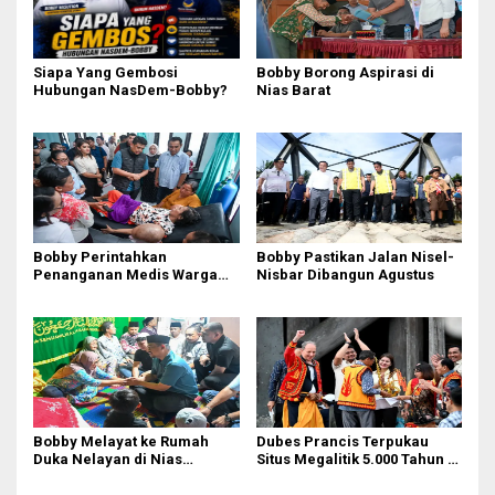
Siapa Yang Gembosi
Bobby Borong Aspirasi di
Hubungan NasDem-Bobby?
Nias Barat
Bobby Perintahkan
Bobby Pastikan Jalan Nisel-
Penanganan Medis Warga
Nisbar Dibangun Agustus
Nisel di Medan
Bobby Melayat ke Rumah
Dubes Prancis Terpukau
Duka Nelayan di Nias
Situs Megalitik 5.000 Tahun di
Selatan, Kuliahkan dan
Nias
Siapkan Kerja Anak