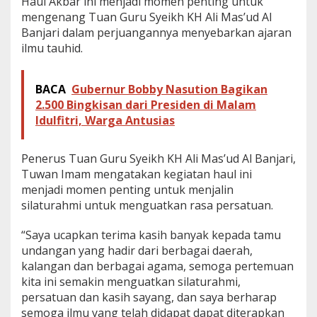
Haul Akbar ini menjadi momen penting untuk
'
mengenang Tuan Guru Syeikh KH Ali Mas’ud Al
u
Banjari dalam perjuangannya menyebarkan ajaran
d
ilmu tauhid.
A
l
B
a
BACA
Gubernur Bobby Nasution Bagikan
n
2.500 Bingkisan dari Presiden di Malam
j
Idulfitri, Warga Antusias
a
r
i
Penerus Tuan Guru Syeikh KH Ali Mas’ud Al Banjari,
Tuwan Imam mengatakan kegiatan haul ini
menjadi momen penting untuk menjalin
silaturahmi untuk menguatkan rasa persatuan.
“Saya ucapkan terima kasih banyak kepada tamu
undangan yang hadir dari berbagai daerah,
kalangan dan berbagai agama, semoga pertemuan
kita ini semakin menguatkan silaturahmi,
persatuan dan kasih sayang, dan saya berharap
semoga ilmu yang telah didapat dapat diterapkan