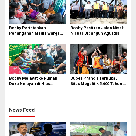
Bobby Perintahkan
Bobby Pastikan Jalan Nisel-
Penanganan Medis Warga
Nisbar Dibangun Agustus
Nisel di Medan
Bobby Melayat ke Rumah
Dubes Prancis Terpukau
Duka Nelayan di Nias
Situs Megalitik 5.000 Tahun di
Selatan, Kuliahkan dan
Nias
Siapkan Kerja Anak
Almarhum
News Feed