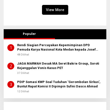
Almarhum
View More
Populer
Rendi Siagian Percayakan Kepemimpinan DPD
1
Pemuda Karya Nasional Kota Medan kepada Josef
Sembiring
48 Dilihat
JAGA MARWAH Desak MA Seret Bakrie Group, Soroti
2
Kejanggalan Vonis Kasus PET
37 Dilihat
PDIP Somasi KWP Soal Tuduhan ‘Gerombolan Sirkus’,
3
Buntut Rapat Komisi II Dipimpin Sufmi Dasco Ahmad
12 Dilihat