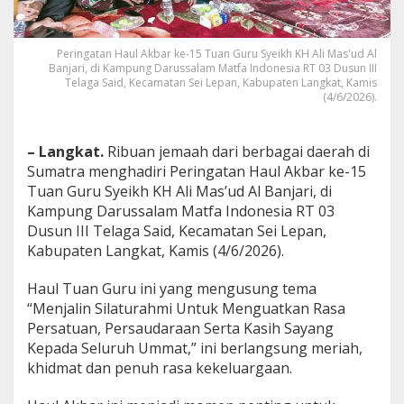
a
u
l
Peringatan Haul Akbar ke-15 Tuan Guru Syeikh KH Ali Mas'ud Al
T
Banjari, di Kampung Darussalam Matfa Indonesia RT 03 Dusun III
u
Telaga Said, Kecamatan Sei Lepan, Kabupaten Langkat, Kamis
a
(4/6/2026).
n
G
u
– Langkat.
Ribuan jemaah dari berbagai daerah di
r
Sumatra menghadiri Peringatan Haul Akbar ke-15
u
S
Tuan Guru Syeikh KH Ali Mas’ud Al Banjari, di
y
Kampung Darussalam Matfa Indonesia RT 03
e
Dusun III Telaga Said, Kecamatan Sei Lepan,
i
Kabupaten Langkat, Kamis (4/6/2026).
k
h
K
Haul Tuan Guru ini yang mengusung tema
H
“Menjalin Silaturahmi Untuk Menguatkan Rasa
A
Persatuan, Persaudaraan Serta Kasih Sayang
l
Kepada Seluruh Ummat,” ini berlangsung meriah,
i
khidmat dan penuh rasa kekeluargaan.
M
a
s