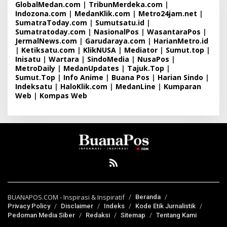
GlobalMedan.com
|
TribunMerdeka.com
|
Indozona.com
|
MedanKlik.com
|
Metro24jam.net
|
SumatraToday.com
|
Sumutsatu.id
|
Sumatratoday.com
|
NasionalPos
|
WasantaraPos
|
JermalNews.com
|
Garudaraya.com
|
HarianMetro.id
|
Ketiksatu.com
|
KlikNUSA
|
Mediator
|
Sumut.top
|
Inisatu
|
Wartara
|
SindoMedia
|
NusaPos
|
MetroDaily
|
MedanUpdates
|
Tajuk.Top
|
Sumut.Top
|
Info Anime
|
Buana Pos
|
Harian Sindo
|
Indeksatu
|
HaloKlik.com
|
MedanLine
|
Kumparan
Web
|
Kompas Web
BUANAPOS.COM - Inspirasi & Inspiratif
Beranda
Privacy Policy
Disclaimer
Indeks
Kode Etik Jurnalistik
Pedoman Media Siber
Redaksi
Sitemap
Tentang Kami