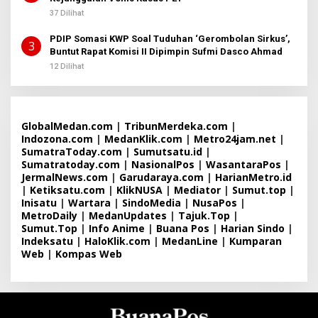
37 Dilihat
PDIP Somasi KWP Soal Tuduhan ‘Gerombolan Sirkus’,
3
Buntut Rapat Komisi II Dipimpin Sufmi Dasco Ahmad
12 Dilihat
GlobalMedan.com
|
TribunMerdeka.com
|
Indozona.com
|
MedanKlik.com
|
Metro24jam.net
|
SumatraToday.com
|
Sumutsatu.id
|
Sumatratoday.com
|
NasionalPos
|
WasantaraPos
|
JermalNews.com
|
Garudaraya.com
|
HarianMetro.id
|
Ketiksatu.com
|
KlikNUSA
|
Mediator
|
Sumut.top
|
Inisatu
|
Wartara
|
SindoMedia
|
NusaPos
|
MetroDaily
|
MedanUpdates
|
Tajuk.Top
|
Sumut.Top
|
Info Anime
|
Buana Pos
|
Harian Sindo
|
Indeksatu
|
HaloKlik.com
|
MedanLine
|
Kumparan
Web
|
Kompas Web