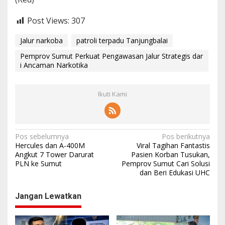
Post Views:
307
Jalur narkoba
patroli terpadu Tanjungbalai
Pemprov Sumut Perkuat Pengawasan Jalur Strategis dar
i Ancaman Narkotika
Ikuti Kami
N
Pos sebelumnya
Pos berikutnya
Hercules dan A-400M
Viral Tagihan Fantastis
a
Angkut 7 Tower Darurat
Pasien Korban Tusukan,
PLN ke Sumut
Pemprov Sumut Cari Solusi
v
dan Beri Edukasi UHC
i
g
Jangan Lewatkan
a
s