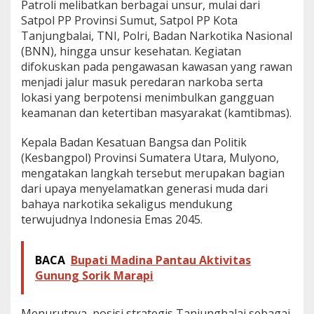
Patroli melibatkan berbagai unsur, mulai dari
s
Satpol PP Provinsi Sumut, Satpol PP Kota
a
n
Tanjungbalai, TNI, Polri, Badan Narkotika Nasional
J
(BNN), hingga unsur kesehatan. Kegiatan
a
difokuskan pada pengawasan kawasan yang rawan
l
menjadi jalur masuk peredaran narkoba serta
u
lokasi yang berpotensi menimbulkan gangguan
r
S
keamanan dan ketertiban masyarakat (kamtibmas).
t
r
Kepala Badan Kesatuan Bangsa dan Politik
a
(Kesbangpol) Provinsi Sumatera Utara, Mulyono,
t
mengatakan langkah tersebut merupakan bagian
e
g
dari upaya menyelamatkan generasi muda dari
i
bahaya narkotika sekaligus mendukung
s
terwujudnya Indonesia Emas 2045.
d
a
r
BACA
Bupati Madina Pantau Aktivitas
i
A
Gunung Sorik Marapi
n
c
a
Menurutnya, posisi strategis Tanjungbalai sebagai