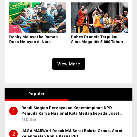
Bobby Melayat ke Rumah
Dubes Prancis Terpukau
Duka Nelayan di Nias
Situs Megalitik 5.000 Tahun di
Selatan, Kuliahkan dan
Nias
Siapkan Kerja Anak
Almarhum
View More
Populer
Rendi Siagian Percayakan Kepemimpinan DPD
1
Pemuda Karya Nasional Kota Medan kepada Josef
Sembiring
48 Dilihat
JAGA MARWAH Desak MA Seret Bakrie Group, Soroti
2
Kejanggalan Vonis Kasus PET