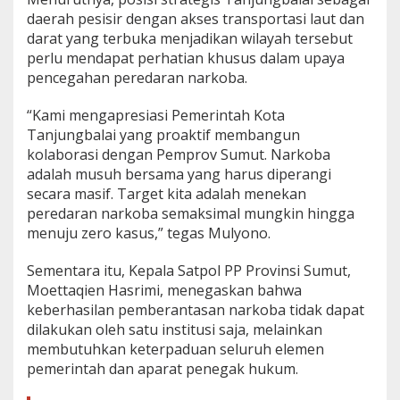
m
daerah pesisir dengan akses transportasi laut dan
a
darat yang terbuka menjadikan wilayah tersebut
n
perlu mendapat perhatian khusus dalam upaya
N
pencegahan peredaran narkoba.
a
r
k
“Kami mengapresiasi Pemerintah Kota
o
Tanjungbalai yang proaktif membangun
t
kolaborasi dengan Pemprov Sumut. Narkoba
i
adalah musuh bersama yang harus diperangi
k
a
secara masif. Target kita adalah menekan
peredaran narkoba semaksimal mungkin hingga
menuju zero kasus,” tegas Mulyono.
Sementara itu, Kepala Satpol PP Provinsi Sumut,
Moettaqien Hasrimi, menegaskan bahwa
keberhasilan pemberantasan narkoba tidak dapat
dilakukan oleh satu institusi saja, melainkan
membutuhkan keterpaduan seluruh elemen
pemerintah dan aparat penegak hukum.