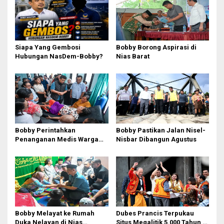
i
p
o
Siapa Yang Gembosi
Bobby Borong Aspirasi di
s
Hubungan NasDem-Bobby?
Nias Barat
Bobby Perintahkan
Bobby Pastikan Jalan Nisel-
Penanganan Medis Warga
Nisbar Dibangun Agustus
Nisel di Medan
Bobby Melayat ke Rumah
Dubes Prancis Terpukau
Duka Nelayan di Nias
Situs Megalitik 5.000 Tahun di