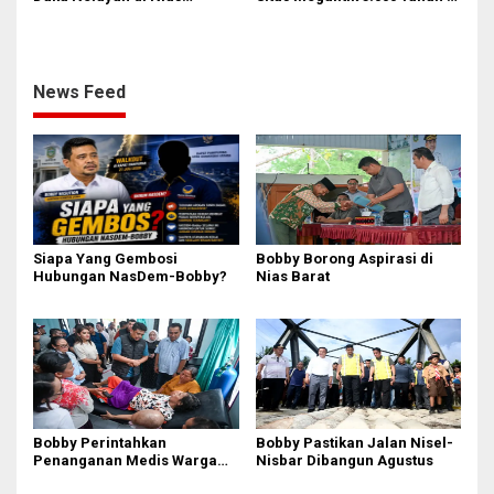
Selatan, Kuliahkan dan
Nias
Siapkan Kerja Anak
Almarhum
News Feed
Siapa Yang Gembosi
Bobby Borong Aspirasi di
Hubungan NasDem-Bobby?
Nias Barat
Bobby Perintahkan
Bobby Pastikan Jalan Nisel-
Penanganan Medis Warga
Nisbar Dibangun Agustus
Nisel di Medan