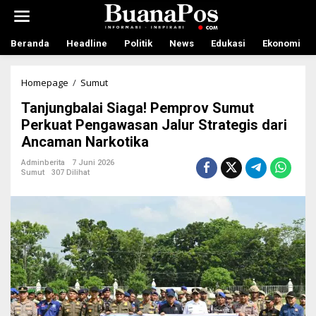
L
e
w
a
Beranda
Headline
Politik
News
Edukasi
Ekonomi
t
i
k
Homepage
/
Sumut
T
e
a
Tanjungbalai Siaga! Pemprov Sumut
k
n
o
j
Perkuat Pengawasan Jalur Strategis dari
n
u
Ancaman Narkotika
t
n
e
g
Adminberita
7 Juni 2026
n
b
Sumut
307 Dilihat
a
l
a
i
S
i
a
g
a
!
P