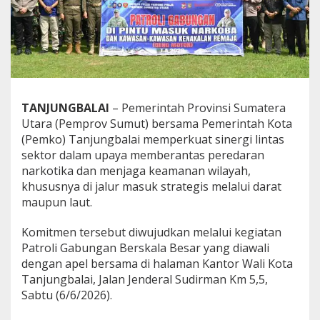
e
m
p
r
o
v
S
u
TANJUNGBALAI
– Pemerintah Provinsi Sumatera
m
Utara (Pemprov Sumut) bersama Pemerintah Kota
u
t
(Pemko) Tanjungbalai memperkuat sinergi lintas
P
sektor dalam upaya memberantas peredaran
e
narkotika dan menjaga keamanan wilayah,
r
khususnya di jalur masuk strategis melalui darat
k
u
maupun laut.
a
t
Komitmen tersebut diwujudkan melalui kegiatan
P
Patroli Gabungan Berskala Besar yang diawali
e
dengan apel bersama di halaman Kantor Wali Kota
n
g
Tanjungbalai, Jalan Jenderal Sudirman Km 5,5,
a
Sabtu (6/6/2026).
w
a