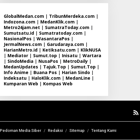
GlobalMedan.com
|
TribunMerdeka.com
|
Indozona.com
|
MedanKlik.com
|
Metro24jam.net
|
SumatraToday.com
|
Sumutsatu.id
|
Sumatratoday.com
|
NasionalPos
|
WasantaraPos
|
JermalNews.com
|
Garudaraya.com
|
HarianMetro.id
|
Ketiksatu.com
|
KlikNUSA
|
Mediator
|
Sumut.top
|
Inisatu
|
Wartara
|
SindoMedia
|
NusaPos
|
MetroDaily
|
MedanUpdates
|
Tajuk.Top
|
Sumut.Top
|
Info Anime
|
Buana Pos
|
Harian Sindo
|
Indeksatu
|
HaloKlik.com
|
MedanLine
|
Kumparan Web
|
Kompas Web
Pedoman Media Siber
Redaksi
Sitemap
Tentang Kami