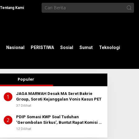
Tentang Kami
Nasional
PERISTIWA
Sosial
Sumut
Teknologi
Populer
JAGA MARWAH Desak MA Seret Bakrie
1
Group, Soroti Kejanggalan Vonis Kasus PET
37 Dilihat
PDIP Somasi KWP Soal Tuduhan
2
‘Gerombolan Sirkus’, Buntut Rapat Komisi II
Dipimpin Sufmi Dasco Ahmad
12 Dilihat