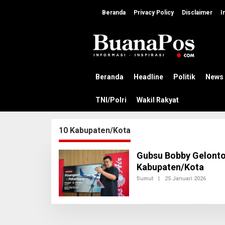
L
e
Beranda
Privacy Policy
Disclaimer
I
w
a
t
i
k
e
k
Beranda
Headline
Politik
News
o
n
TNI/Polri
Wakil Rakyat
t
e
n
10 Kabupaten/Kota
Gubsu Bobby Gelonto
Kabupaten/Kota
Sumut
|
25 Januari 2026
O
L
E
H
A
D
M