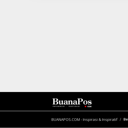
I
N
B
E
R
I
T
A
BUANAPOS.COM - Inspirasi & Inspiratif
Be