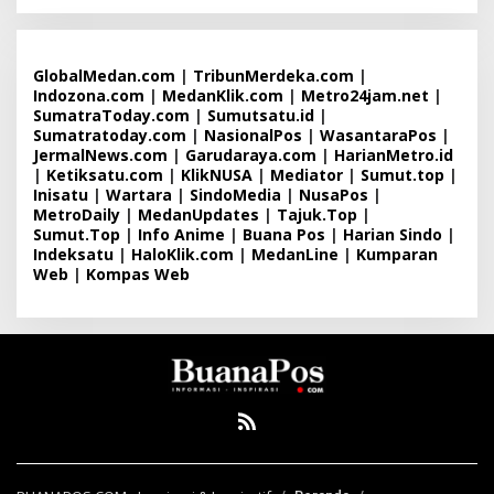
GlobalMedan.com
|
TribunMerdeka.com
|
Indozona.com
|
MedanKlik.com
|
Metro24jam.net
|
SumatraToday.com
|
Sumutsatu.id
|
Sumatratoday.com
|
NasionalPos
|
WasantaraPos
|
JermalNews.com
|
Garudaraya.com
|
HarianMetro.id
|
Ketiksatu.com
|
KlikNUSA
|
Mediator
|
Sumut.top
|
Inisatu
|
Wartara
|
SindoMedia
|
NusaPos
|
MetroDaily
|
MedanUpdates
|
Tajuk.Top
|
Sumut.Top
|
Info Anime
|
Buana Pos
|
Harian Sindo
|
Indeksatu
|
HaloKlik.com
|
MedanLine
|
Kumparan
Web
|
Kompas Web