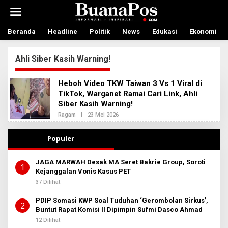
L
e
w
a
Beranda
Headline
Politik
News
Edukasi
Ekonomi
t
i
Ahli Siber Kasih Warning!
k
e
k
Heboh Video TKW Taiwan 3 Vs 1 Viral di
o
TikTok, Warganet Ramai Cari Link, Ahli
n
Siber Kasih Warning!
t
e
Ragam
|
23 Mei 2026
O
n
L
E
H
Populer
A
D
M
JAGA MARWAH Desak MA Seret Bakrie Group, Soroti
I
1
Kejanggalan Vonis Kasus PET
N
B
37 Dilihat
E
R
PDIP Somasi KWP Soal Tuduhan ‘Gerombolan Sirkus’,
I
2
T
Buntut Rapat Komisi II Dipimpin Sufmi Dasco Ahmad
A
12 Dilihat