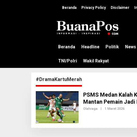
L
e
Beranda
Privacy Policy
Disclaimer
I
w
a
t
i
k
e
k
Beranda
Headline
Politik
News
o
n
TNI/Polri
Wakil Rakyat
t
e
n
#DramaKartuMerah
PSMS Medan Kalah Kon
Mantan Pemain Jadi
Olahraga
|
1 Maret 2026
O
L
E
H
A
D
M