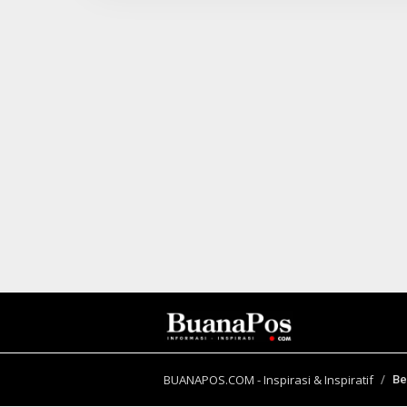
I
N
B
E
R
I
T
A
BUANAPOS.COM - Inspirasi & Inspiratif
Be