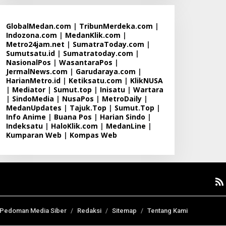
GlobalMedan.com
|
TribunMerdeka.com
|
Indozona.com
|
MedanKlik.com
|
Metro24jam.net
|
SumatraToday.com
|
Sumutsatu.id
|
Sumatratoday.com
|
NasionalPos
|
WasantaraPos
|
JermalNews.com
|
Garudaraya.com
|
HarianMetro.id
|
Ketiksatu.com
|
KlikNUSA
|
Mediator
|
Sumut.top
|
Inisatu
|
Wartara
|
SindoMedia
|
NusaPos
|
MetroDaily
|
MedanUpdates
|
Tajuk.Top
|
Sumut.Top
|
Info Anime
|
Buana Pos
|
Harian Sindo
|
Indeksatu
|
HaloKlik.com
|
MedanLine
|
Kumparan Web
|
Kompas Web
Pedoman Media Siber
Redaksi
Sitemap
Tentang Kami