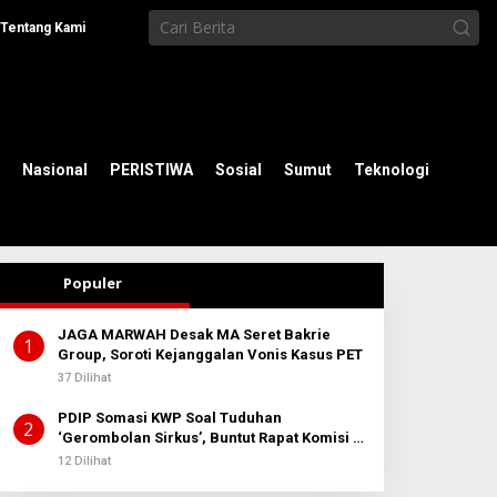
Tentang Kami
Nasional
PERISTIWA
Sosial
Sumut
Teknologi
Populer
JAGA MARWAH Desak MA Seret Bakrie
1
Group, Soroti Kejanggalan Vonis Kasus PET
37 Dilihat
PDIP Somasi KWP Soal Tuduhan
2
‘Gerombolan Sirkus’, Buntut Rapat Komisi II
Dipimpin Sufmi Dasco Ahmad
12 Dilihat