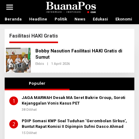
L
e
w
a
Beranda
Headline
Politik
News
Edukasi
Ekonomi
t
i
Fasilitasi HAKI Gratis
k
e
k
Bobby Nasution Fasilitasi HAKI Gratis di
o
Sumut
n
t
Ekbis
|
1 April 2026
O
L
e
E
n
H
R
Populer
E
D
A
JAGA MARWAH Desak MA Seret Bakrie Group, Soroti
K
1
Kejanggalan Vonis Kasus PET
S
I
38 Dilihat
2
PDIP Somasi KWP Soal Tuduhan ‘Gerombolan Sirkus’,
2
Buntut Rapat Komisi II Dipimpin Sufmi Dasco Ahmad
15 Dilihat