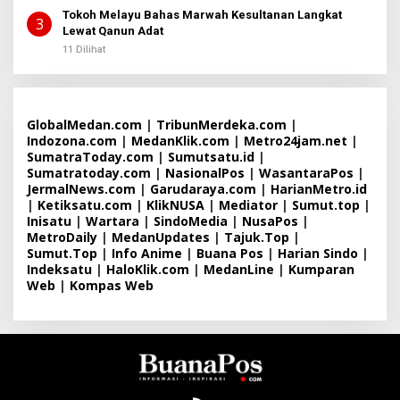
Tokoh Melayu Bahas Marwah Kesultanan Langkat
3
Lewat Qanun Adat
11 Dilihat
GlobalMedan.com
|
TribunMerdeka.com
|
Indozona.com
|
MedanKlik.com
|
Metro24jam.net
|
SumatraToday.com
|
Sumutsatu.id
|
Sumatratoday.com
|
NasionalPos
|
WasantaraPos
|
JermalNews.com
|
Garudaraya.com
|
HarianMetro.id
|
Ketiksatu.com
|
KlikNUSA
|
Mediator
|
Sumut.top
|
Inisatu
|
Wartara
|
SindoMedia
|
NusaPos
|
MetroDaily
|
MedanUpdates
|
Tajuk.Top
|
Sumut.Top
|
Info Anime
|
Buana Pos
|
Harian Sindo
|
Indeksatu
|
HaloKlik.com
|
MedanLine
|
Kumparan
Web
|
Kompas Web