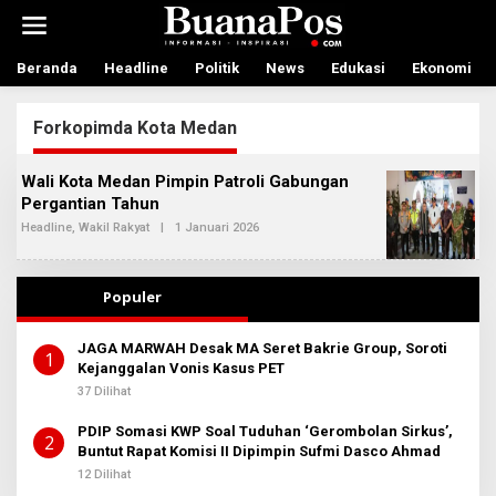
L
e
w
a
Beranda
Headline
Politik
News
Edukasi
Ekonomi
t
i
Forkopimda Kota Medan
k
e
k
Wali Kota Medan Pimpin Patroli Gabungan
o
Pergantian Tahun
n
t
Headline
,
Wakil Rakyat
|
1 Januari 2026
O
L
e
E
n
H
A
Populer
D
M
I
JAGA MARWAH Desak MA Seret Bakrie Group, Soroti
N
1
Kejanggalan Vonis Kasus PET
B
E
37 Dilihat
R
I
T
PDIP Somasi KWP Soal Tuduhan ‘Gerombolan Sirkus’,
2
A
Buntut Rapat Komisi II Dipimpin Sufmi Dasco Ahmad
12 Dilihat