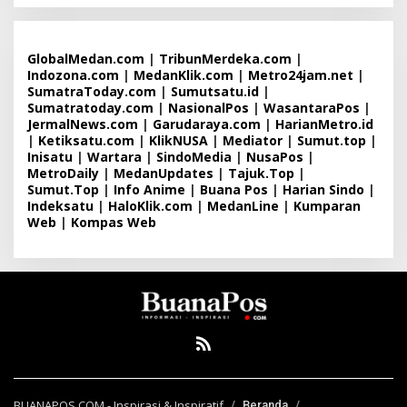
GlobalMedan.com
|
TribunMerdeka.com
|
Indozona.com
|
MedanKlik.com
|
Metro24jam.net
|
SumatraToday.com
|
Sumutsatu.id
|
Sumatratoday.com
|
NasionalPos
|
WasantaraPos
|
JermalNews.com
|
Garudaraya.com
|
HarianMetro.id
|
Ketiksatu.com
|
KlikNUSA
|
Mediator
|
Sumut.top
|
Inisatu
|
Wartara
|
SindoMedia
|
NusaPos
|
MetroDaily
|
MedanUpdates
|
Tajuk.Top
|
Sumut.Top
|
Info Anime
|
Buana Pos
|
Harian Sindo
|
Indeksatu
|
HaloKlik.com
|
MedanLine
|
Kumparan
Web
|
Kompas Web
BUANAPOS.COM - Inspirasi & Inspiratif
Beranda