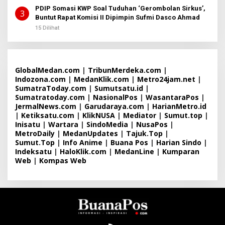
PDIP Somasi KWP Soal Tuduhan ‘Gerombolan Sirkus’,
3
Buntut Rapat Komisi II Dipimpin Sufmi Dasco Ahmad
15 Dilihat
GlobalMedan.com
|
TribunMerdeka.com
|
Indozona.com
|
MedanKlik.com
|
Metro24jam.net
|
SumatraToday.com
|
Sumutsatu.id
|
Sumatratoday.com
|
NasionalPos
|
WasantaraPos
|
JermalNews.com
|
Garudaraya.com
|
HarianMetro.id
|
Ketiksatu.com
|
KlikNUSA
|
Mediator
|
Sumut.top
|
Inisatu
|
Wartara
|
SindoMedia
|
NusaPos
|
MetroDaily
|
MedanUpdates
|
Tajuk.Top
|
Sumut.Top
|
Info Anime
|
Buana Pos
|
Harian Sindo
|
Indeksatu
|
HaloKlik.com
|
MedanLine
|
Kumparan
Web
|
Kompas Web