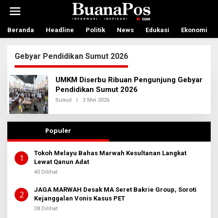
L
e
w
a
Beranda
Headline
Politik
News
Edukasi
Ekonomi
t
i
Gebyar Pendidikan Sumut 2026
k
e
k
UMKM Diserbu Ribuan Pengunjung Gebyar
o
Pendidikan Sumut 2026
n
t
Sumut
|
3 Mei 2026
O
L
e
E
n
H
R
Populer
E
D
A
Tokoh Melayu Bahas Marwah Kesultanan Langkat
K
1
Lewat Qanun Adat
S
I
40 Dilihat
2
JAGA MARWAH Desak MA Seret Bakrie Group, Soroti
2
Kejanggalan Vonis Kasus PET
38 Dilihat