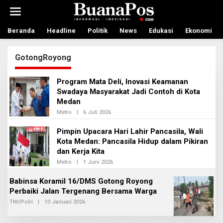
L
e
w
a
Beranda
Headline
Politik
News
Edukasi
Ekonomi
t
i
GotongRoyong
k
e
k
Program Mata Deli, Inovasi Keamanan
o
Swadaya Masyarakat Jadi Contoh di Kota
n
Medan
t
e
Metro
|
6 Juli 2026
O
n
L
E
Pimpin Upacara Hari Lahir Pancasila, Wali
H
Kota Medan: Pancasila Hidup dalam Pikiran
R
E
dan Kerja Kita
D
A
Metro
|
1 Juni 2026
O
K
L
S
E
Babinsa Koramil 16/DMS Gotong Royong
I
H
2
Perbaiki Jalan Tergenang Bersama Warga
A
D
TNI/Polri
|
10 Januari 2026
O
M
L
I
E
N
H