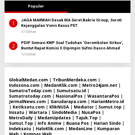
B
A
Populer
E
D
R
M
I
I
T
JAGA MARWAH Desak MA Seret Bakrie Group, Soroti
N
1
A
Kejanggalan Vonis Kasus PET
B
E
37 Dilihat
R
I
T
PDIP Somasi KWP Soal Tuduhan ‘Gerombolan Sirkus’,
2
A
Buntut Rapat Komisi II Dipimpin Sufmi Dasco Ahmad
12 Dilihat
GlobalMedan.com
|
TribunMerdeka.com
|
Indozona.com
|
MedanKlik.com
|
Metro24jam.net
|
SumatraToday.com
|
Sumutsatu.id
|
Sumatratoday.com
|
NasionalPos
|
WasantaraPos
|
JermalNews.com
|
Garudaraya.com
|
HarianMetro.id
|
Ketiksatu.com
|
KlikNUSA
|
Mediator
|
Sumut.top
|
Inisatu
|
Wartara
|
SindoMedia
|
NusaPos
|
MetroDaily
|
MedanUpdates
|
Tajuk.Top
|
Sumut.Top
|
Info Anime
|
Buana Pos
|
Harian Sindo
|
Indeksatu
|
HaloKlik.com
|
MedanLine
|
Kumparan
Web
|
Kompas Web